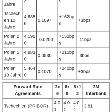
3
s
Jahre
Tschechi
4.685
+162bp
en 10
0.1097
+3bps
6
s
Jahre
Polen 2
4.196
+152bp
-0.0200
-11bps
Jahre
0
s
Polen 5
4.883
+210bp
0.0530
-3bps
Jahre
0
s
Polen
5.464
+240bp
0.1070
+3bps
10 Jahre
0
s
Forward Rate
3x
6x
9x1
3M
Agreements
6
9
2
Interbank
4.0
4.0
4.0
Tschechien (PRIBOR)
3.81
1
1
4