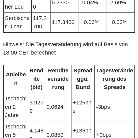
5.2330
-0.04%
-2.69%
her Leu
0
Serbische
117.2
117.3400
+0.06%
+0.03%
r Dinar
700
Hinweis: Die Tagesveränderung wird auf Basis von
18:00 CET berechnet
Rend
Rendite
Spread
Tagesverände
Anleihe
ite
verände
ggü.
rung des
n
(bid)
rung
Bund
Spreads
Tschechi
3.920
+125bp
en 2
0.0624
-3bps
9
s
Jahre
Tschechi
4.148
+136bp
en 5
0.0850
+0bps