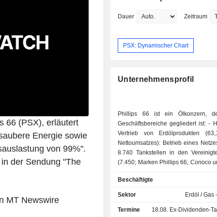
Dauer
Zeitraum
PSX: Dynamischer Chart
Unternehmensprofil
Phillips 66 ist ein Ölkonzern, d
 66 (PSX), erläutert
Geschäftsbereiche gegliedert ist: - Handel und
Vertrieb von Erdölprodukten (6
 saubere Energie sowie
Nettoumsatzes): Betrieb eines Netze
tsauslastung von 99%".
8.740 Tankstellen in den Vereinigt
e in der Sendung "The
(7.450; Marken Phillips 66, Conoco 
Europa (1.290) zum Ende des Jahres
Beschäftigte
Konzern ist außerdem in der Herst
dem Vertrieb von Spezialprodukten s
Sektor
Erdöl / Gas 
von MT Newswire
Stromerzeugung tätig. - Raffinerie (24,3 %):
Termine
18.08.
Ex-Dividenden-Tag -
Betrieb von 11 Raffinerien in den V