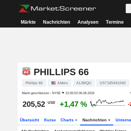
Märkte
Nachrichten
Analysen
Termine
PHILLIPS 66
Phillips 66
Aktien
A1JWQU
US7185461040
Markt geschlossen -
NYSE
22:00:03 06.08.2026
205,52
+1,47 %
USD
-
Übersicht
Kurse
Charts
Nachrichten
Untern