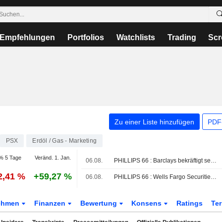
Empfehlungen
Portfolios
Watchlists
Trading
Scr
Zu einer Liste hinzufügen
PDF-
PSX
Erdöl / Gas - Marketing
% 5 Tage
Veränd. 1. Jan.
06.08.
PHILLIPS 66 : Barclays bekräftigt seine Verkaufsbewertung
2,41 %
+59,27 %
06.08.
PHILLIPS 66 : Wells Fargo Securities behält Verkaufen-Bewertung bei
ehmen
Finanzen
Bewertung
Konsens
Ratings
Te