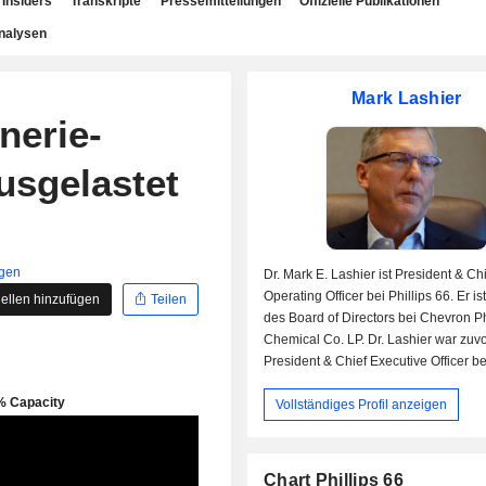
Insiders
Transkripte
Pressemitteilungen
Offizielle Publikationen
nalysen
Mark Lashier
nerie-
usgelastet
igen
Dr. Mark E. Lashier ist President & Ch
Operating Officer bei Phillips 66. Er is
ellen hinzufügen
Teilen
des Board of Directors bei Chevron Ph
Chemical Co. LP. Dr. Lashier war zuvo
President & Chief Executive Officer b
Phillips Chemical Co. LLC. Er erwarb
Vollständiges Profil anzeigen
Bachelor-Abschluss an der Iowa Stat
University und seinen Doktortitel an 
State University.
Chart Phillips 66