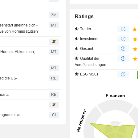
ZM
Ratings
enstart uneinheitlich -
MT
Trader
ße von Hormus stützen
Investment
Gesamt
auf Hormuz-Abkommen;
MT
Qualität der
Veröffentlichungen
MT
ESG MSCI
ieg die US-
RE
uartal
RE
programms an.
CI