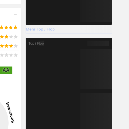
Mehr Top / Flop
Top / Flop
AA