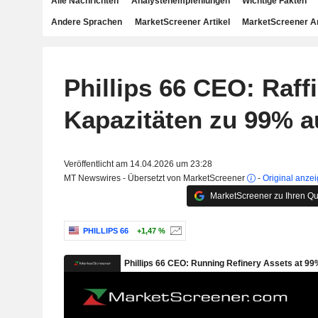
Alle Nachrichten
Analystenempfehlungen
Wichtige Fakten
Andere Sprachen
MarketScreener Artikel
MarketScreener A
Phillips 66 CEO: Raffi
Kapazitäten zu 99% a
Veröffentlicht am 14.04.2026 um 23:28
MT Newswires - Übersetzt von MarketScreener
-
Original anze
MarketScreener zu Ihren Qu
PHILLIPS 66
+1,47 %