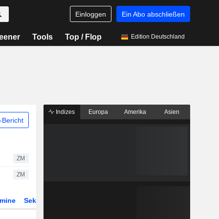
Einloggen
Ein Abo abschließen
eener
Tools
Top / Flop
Edition Deutschland
Indizes
Europa
Amerika
Asien
Bericht
ZM
ZM
rmine
Sektor
Derivate
ETFs