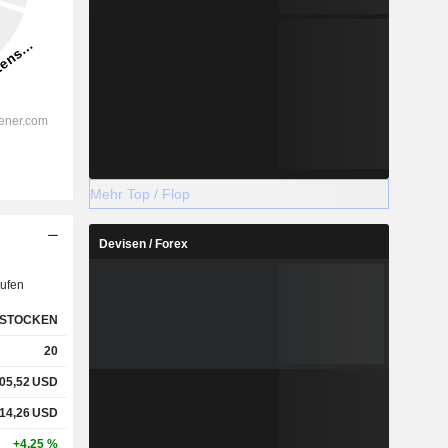
Mehr Top / Flop
Devisen / Forex
ufen
STOCKEN
20
05,52
USD
14,26
USD
+4,25 %