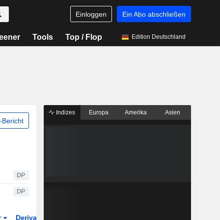
Einloggen
Ein Abo abschließen
eener
Tools
Top / Flop
Edition Deutschland
Indizes
Europa
Amerika
Asien
Bericht
DP
DP
r
Derivate