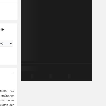
en-
emberg AG
ansässige
ns, die im
vitäten der