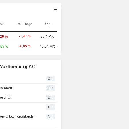
%
% 5 Tage
Kap.
-1,47 %
,29 %
25,4 Mrd.
-0,85 %
,89 %
45,04 Mrd.
-Württemberg AG
s
DP
kenheit
DP
eschäft
DP
DJ
warteter Kreditprofil-
MT