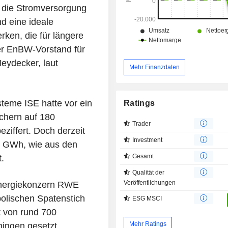
 die Stromversorgung
nd eine ideale
ken, die für längere
der EnBW-Vorstand für
eydecker, laut
Mehr Finanzdaten
steme ISE hatte vor ein
Ratings
chern auf 180
Trader
iffert. Doch derzeit
Investment
3 GWh, wie aus den
Gesamt
.
Qualität der
Veröffentlichungen
 Energiekonzern RWE
olischen Spatenstich
ESG MSCI
t von rund 700
Mehr Ratings
ngen gesetzt.