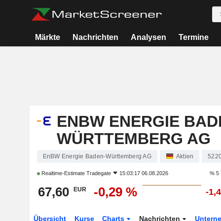
Märkte
Nachrichten
Analysen
Termine
ENBW ENERGIE BAD
WÜRTTEMBERG AG
EnBW Energie Baden-Württemberg AG
Aktien
522
Realtime-Estimate
Tradegate
15:03:17 06.08.2026
% 5 
67,60
-0,29 %
EUR
-1,
Übersicht
Kurse
Charts
Nachrichten
Untern