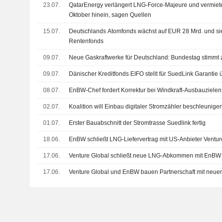
23.07.
QatarEnergy verlängert LNG-Force-Majeure und vermiete
Oktober hinein, sagen Quellen
15.07.
Deutschlands Atomfonds wächst auf EUR 28 Mrd. und sieh
Rentenfonds
09.07.
Neue Gaskraftwerke für Deutschland: Bundestag stimmt 
09.07.
Dänischer Kreditfonds EIFO stellt für SuedLink Garantie
08.07.
EnBW-Chef fordert Korrektur bei Windkraft-Ausbauzielen
02.07.
Koalition will Einbau digitaler Stromzähler beschleunige
01.07.
Erster Bauabschnitt der Stromtrasse Suedlink fertig
18.06.
EnBW schließt LNG-Liefervertrag mit US-Anbieter Ventur
17.06.
Venture Global schließt neue LNG-Abkommen mit EnBW
17.06.
Venture Global und EnBW bauen Partnerschaft mit neue