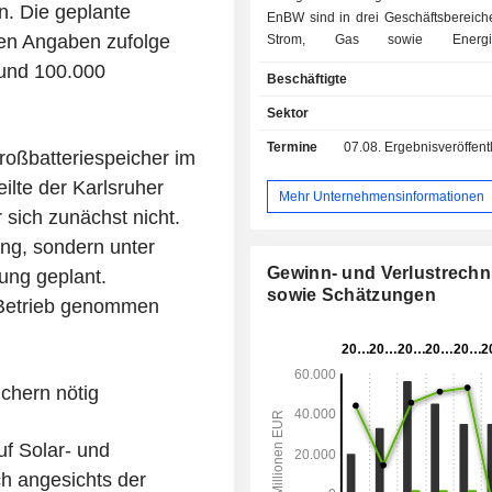
n. Die geplante
EnBW sind in drei Geschäftsbereiche 
en Angaben zufolge
Strom, Gas sowie Energ
Umweltdienstleistungen. Das Ges
rund 100.000
Beschäftigte
Strom gliedert sich in die 
Stromerzeugung und -handel sowie
Sektor
und Vertrieb. Es erzeugt Strom unt
Termine
07.08.
Ergebnisveröffentlichun
aus Kernkraft, Wasserkraft, Sol
Großbatteriespeicher im
Geothermie und Windkra
eilte der Karlsruher
Geschäftsbereich Gas besteht
Mehr Unternehmensinformationen
 sich zunächst nicht.
Midstream-Bereich, zu dem Importve
Infrastruktur, Speicherung und Hand
ung, sondern unter
sowie dem Downstream-Bereich
Gewinn- und Verlustrech
ung geplant.
Verteilung und den Vertrieb umf
sowie Schätzungen
 Betrieb genommen
Geschäftsfeld Energi
Umweltdienstleistungen umfasst Be
thermische und nicht-thermische E
Wasser und andere ener
chern nötig
Dienstleistungen. Darüber hinaus v
Unternehmen über Vertriebsb
Tochtergesellschaften in Deutschlan
f Solar- und
Mittel- und Osteuropa.
ch angesichts der