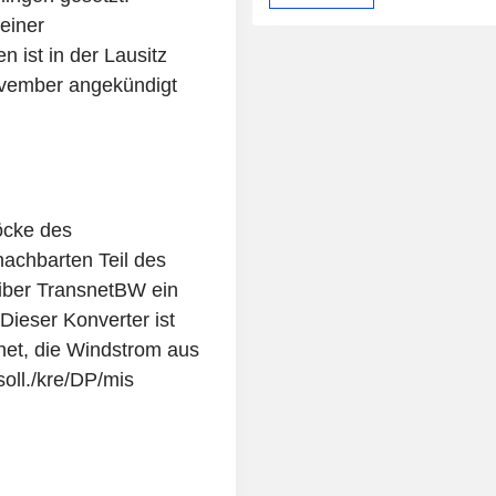
einer
 ist in der Lausitz
ovember angekündigt
öcke des
achbarten Teil des
iber TransnetBW ein
ieser Konverter ist
net, die Windstrom aus
oll./kre/DP/mis