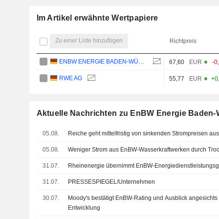
Im Artikel erwähnte Wertpapiere
Zu einer Liste hinzufügen
Richtpreis
ENBW ENERGIE BADEN-WÜRTTEMBERG AG
67,60
EUR
-0
RWE AG
55,77
EUR
+0
Aktuelle Nachrichten zu EnBW Energie Baden
05.08.
Reiche geht mittelfristig von sinkenden Strompreisen au
05.08.
Weniger Strom aus EnBW-Wasserkraftwerken durch Troc
31.07.
Rheinenergie übernimmt EnBW-Energiedienstleistungsg
31.07.
PRESSESPIEGEL/Unternehmen
30.07.
Moody's bestätigt EnBW-Rating und Ausblick angesichts er
Entwicklung