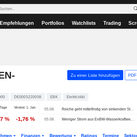
Empfehlungen
Portfolios
Watchlists
Trading
Scr
EN-
Zu einer Liste hinzufügen
PDF-
000
DE0005220008
EBK
Elektrizität
Tage
Veränd. 1. Jan.
05.08.
Reiche geht mittelfristig von sinkenden Strompreisen aus
47 %
-1,76 %
05.08.
Weniger Strom aus EnBW-Wasserkraftwerken durch Trockenheit
ehmen
Finanzen
Bewertung
Ratings
Termine
Sekto