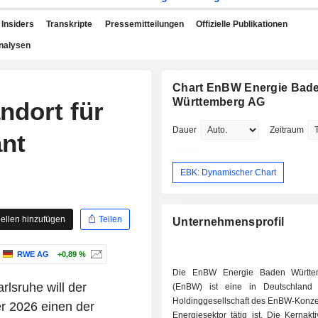
Insiders
Transkripte
Pressemitteilungen
Offizielle Publikationen
nalysen
Chart EnBW Energie Bad
Württemberg AG
ndort für
Dauer
Zeitraum
ant
EBK: Dynamischer Chart
ellen hinzufügen
Teilen
Unternehmensprofil
RWE AG
+0,89 %
Die EnBW Energie Baden Württ
lsruhe will der
(EnBW) ist eine in Deutschland 
Holdinggesellschaft des EnBW-Konzer
 2026 einen der
Energiesektor tätig ist. Die Kernakti