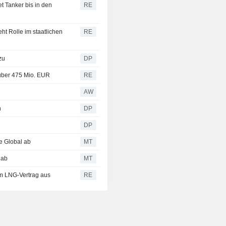
t Tanker bis in den
RE
t Rolle im staatlichen
RE
zu
DP
 über 475 Mio. EUR
RE
AW
n
DP
DP
e Global ab
MT
 ab
MT
m LNG-Vertrag aus
RE