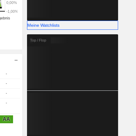
Meine Watchlists
Top / Flop
-
-
-
-
AA