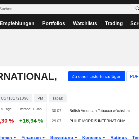
Empfehlungen
Portfolios
Watchlists
Trading
Scr
RNATIONAL,
Zu einer Liste hinzufügen
PDF-
US7181721090
PM
Tabak
 5 Tage
Veränd. 1. Jan.
30.07.
British American Tobacco wächst im Halbjahr - Analyst moniert Marge
2,30 %
+16,94 %
29.07.
PHILIP MORRIS INTERNATIONAL, INC. : Bewertung von Barclays kaufen
ehmen
Finanzen
Bewertung
Konsens
Ratings
Te