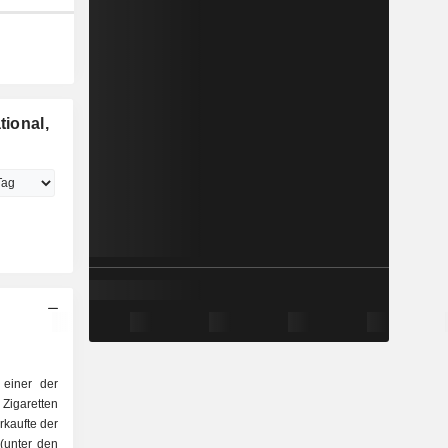
tional,
t einer der
Zigaretten
 (unter den