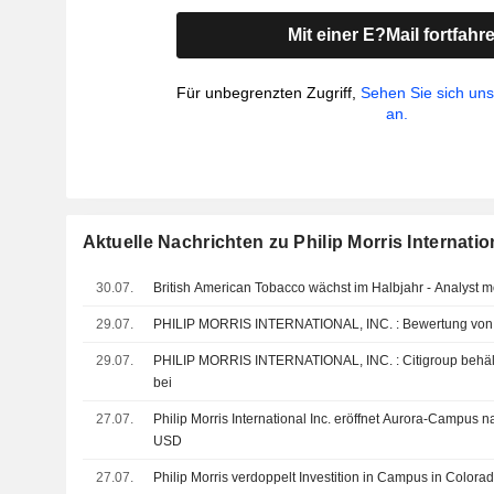
Mit einer E?Mail fortfahr
Für unbegrenzten Zugriff,
Sehen Sie sich un
an.
Aktuelle Nachrichten zu Philip Morris Internation
30.07.
British American Tobacco wächst im Halbjahr - Analyst 
29.07.
PHILIP MORRIS INTERNATIONAL, IN
29.07.
PHILIP MORRIS INTERNATIONAL, INC. : Citigroup behält seine Kaufempfehlung
bei
27.07.
Philip Morris International Inc. eröffnet Aurora-Campus n
USD
27.07.
Philip Morris verdoppelt Investition in Campus in Colora