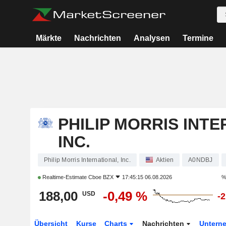
Märkte
Nachrichten
Analysen
Termine
PHILIP MORRIS INTE
INC.
Philip Morris International, Inc.
Aktien
A0NDBJ
Realtime-Estimate
Cboe BZX
17:45:15 06.08.2026
%
188,00
-0,49 %
USD
-
Übersicht
Kurse
Charts
Nachrichten
Untern