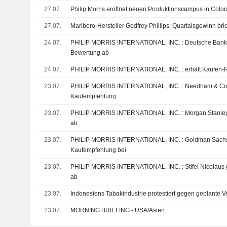
27.07.
Philip Morris eröffnet neuen Produktionscampus in Colo
27.07.
Marlboro-Hersteller Godfrey Phillips: Quartalsgewinn br
24.07.
PHILIP MORRIS INTERNATIONAL, INC. : Deutsche Bank Securities gibt eine Kauf-
Bewertung ab
24.07.
PHILIP MORRIS INTERNATIONAL, INC
23.07.
PHILIP MORRIS INTERNATIONAL, INC. : Needham & Co. bekräftigt seine
Kaufempfehlung
23.07.
PHILIP MORRIS INTERNATIONAL, INC. : Morgan Stanley gibt eine Kauf-Bewertung
ab
23.07.
PHILIP MORRIS INTERNATIONAL, INC. : Goldman Sachs behält seine
Kaufempfehlung bei
23.07.
PHILIP MORRIS INTERNATIONAL, INC. : Stifel Nicolaus gibt eine Kauf-Bewertung
ab
23.07.
Indonesiens Tabakindustrie protestiert gegen geplante 
23.07.
MORNING BRIEFING - USA/Asien