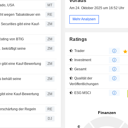
voraus
rado, USA
MT
Am 24. Oktober 2025 um 16:52 Uhr
icht wegen Tabaksteuer ein
RE
Mehr Analysen
ZM
Ratings
. : erhält Kaufen-Rating von BTIG
ZM
ZM
Trader
Investment
ZM
Gesamt
Qualität der
ZM
Veröffentlichungen
ESG MSCI
ZM
Verschärfung der Regeln
RE
DJ