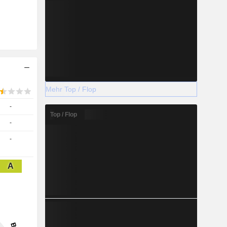
Mehr Top / Flop
-
Top / Flop
-
-
A