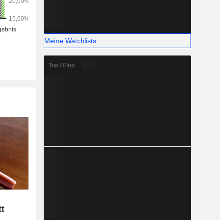
Meine Watchlists
Top / Flop
tt