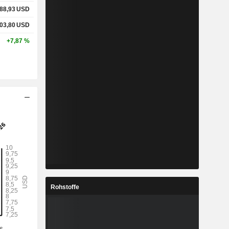
88,93
USD
03,80
USD
+7,87 %
Rohstoffe