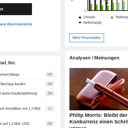
en
sere Abonnements
Mehr Finanzdaten
Analysen / Meinungen
al, Inc.
moniert Marge
DP
C. : Bewertung von Barclays kaufen
ZM
ZM
ach Investition von 1,2 Mrd.
CI
Philip Morris: Bleibt der
Konkurrenz einen Schri
do auf 1,2 Mrd. USD
RE