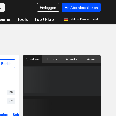
Einloggen
Ein Abo abschließen
eener
Tools
Top / Flop
Edition Deutschland
Indizes
Europa
Amerika
Asien
Bericht
DP
ZM
rmine
Sektor
Derivate
ETFs