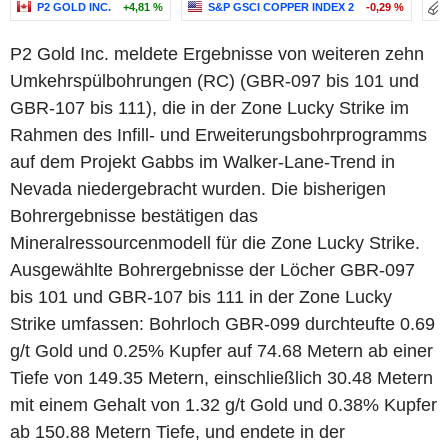
P2 GOLD INC.
+4,81 %
S&P GSCI COPPER INDEX 2
-0,29 %
P2 Gold Inc. meldete Ergebnisse von weiteren zehn
Umkehrspülbohrungen (RC) (GBR-097 bis 101 und
GBR-107 bis 111), die in der Zone Lucky Strike im
Rahmen des Infill- und Erweiterungsbohrprogramms
auf dem Projekt Gabbs im Walker-Lane-Trend in
Nevada niedergebracht wurden. Die bisherigen
Bohrergebnisse bestätigen das
Mineralressourcenmodell für die Zone Lucky Strike.
Ausgewählte Bohrergebnisse der Löcher GBR-097
bis 101 und GBR-107 bis 111 in der Zone Lucky
Strike umfassen: Bohrloch GBR-099 durchteufte 0.69
g/t Gold und 0.25% Kupfer auf 74.68 Metern ab einer
Tiefe von 149.35 Metern, einschließlich 30.48 Metern
mit einem Gehalt von 1.32 g/t Gold und 0.38% Kupfer
ab 150.88 Metern Tiefe, und endete in der