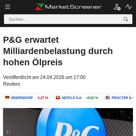
P&G erwartet
Milliardenbelastung durch
hohen Ölpreis
Veröffentlicht am 24.04.2026 um 17:00
Reuters
BEIERSDORF
-1,27 %
NESTLÉ S.A.
+0,52 %
PROCTER & G