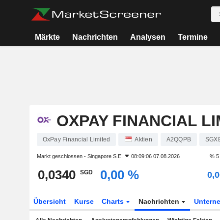
Märkte
Nachrichten
Analysen
Termine
OXPAY FINANCIAL LI
OxPay Financial Limited
Aktien
A2QQPB
SGX
Markt geschlossen -
Singapore S.E.
08:09:06 07.08.2026
% 5
0,0340
0,00 %
SGD
0,
Übersicht
Kurse
Charts
Nachrichten
Untern