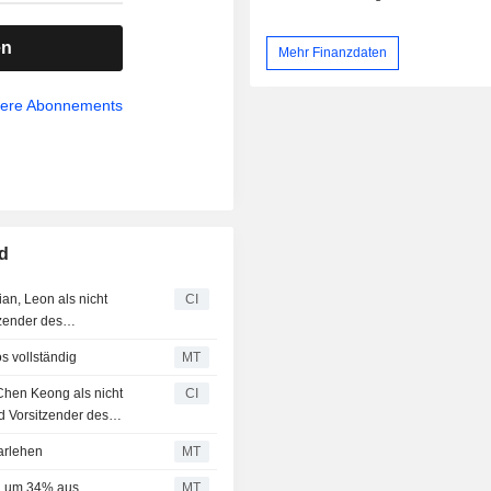
en
Mehr Finanzdaten
sere Abonnements
d
an, Leon als nicht
CI
zender des
 und des
s vollständig
MT
Chen Keong als nicht
CI
d Vorsitzender des
arlehen
MT
al um 34% aus
MT