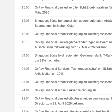
15.05.
OxPay Financial Limited veröffentlicht Ergebniszahlen fü
März 2026
12.05.
Singapurs Börse behauptet sich gegen regionalen Abwär
Spannungen im Nahen Osten
12.05.
OxPay Financial erhöht Beteiligung an Tochtergesellschaf
11.05.
OxPay Financial Limited gibt Veränderungen im Board u
Ausschüssen mit Wirkung zum 12. Mai 2026 bekannt
04.05.
Singapurs Börse folgt regionalen Gewinnen dank IT-Rally
um 33% nach oben
04.05.
OxPay Financial Services: Tochtergesellschaft erhält Zah
Aktie klettert um 10%
27.04.
OxPay Financial erhöht Beteiligung an Tochtergesellscha
24.04.
OxPay Financial schließt Aktienzeichnung ab
12.04.
OxPay Financial Limited gibt Ausscheiden von Kesavan 
Director zum 28. April 2026 bekannt
12.04.
OxPay Financial Limited: Abschlussprüfer äußert Zweifel