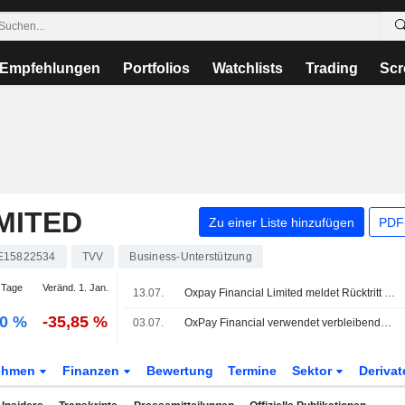
Empfehlungen
Portfolios
Watchlists
Trading
Scr
MITED
Zu einer Liste hinzufügen
PDF-
E15822534
TVV
Business-Unterstützung
 Tage
Veränd. 1. Jan.
13.07.
Oxpay Financial Limited meldet Rücktritt von Yee Kee Shian, Leon als nicht geschäftsführender unabhängiger Verwaltungsrat, Vorsitzender des Nominierungsausschusses sowie Mitglied des Prüfungs- und des Vergütungsausschusses
00 %
-35,85 %
03.07.
OxPay Financial verwendet verbleibenden Emissionserlös vollständig
ehmen
Finanzen
Bewertung
Termine
Sektor
Deriva