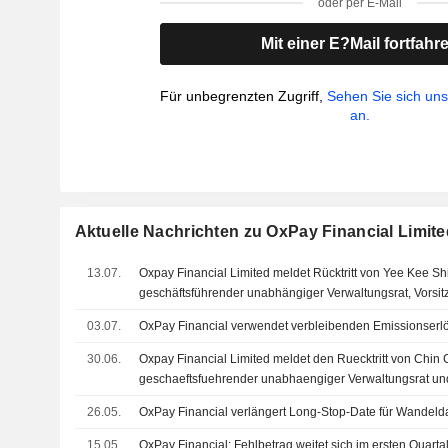
oder per E-Mail
Mit einer E?Mail fortfahr
Für unbegrenzten Zugriff,
Sehen Sie sich un
an.
Aktuelle Nachrichten zu OxPay Financial Limite
13.07.
Oxpay Financial Limited meldet Rücktritt von Yee Kee Shi
geschäftsführender unabhängiger Verwaltungsrat, Vorsit
Nominierungsausschusses sowie Mitglied des Prüfungs-
03.07.
OxPay Financial verwendet verbleibenden Emissionserlö
Vergütungsausschusses
30.06.
Oxpay Financial Limited meldet den Ruecktritt von Chin 
geschaeftsfuehrender unabhaengiger Verwaltungsrat un
Pruefungsausschusses zum 30. Juni 2026
26.05.
OxPay Financial verlängert Long-Stop-Date für Wandeld
15.05.
OxPay Financial: Fehlbetrag weitet sich im ersten Quart