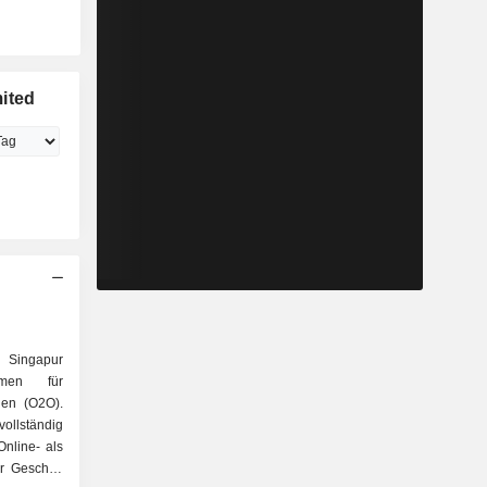
ited
n Singapur
ehmen für
ngen (O2O).
llständig
Online- als
hr Geschäft