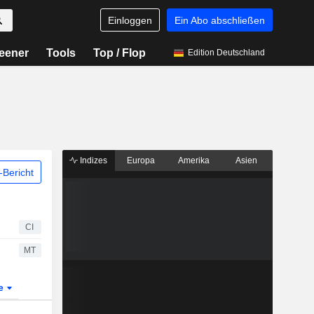
Einloggen
Ein Abo abschließen
eener
Tools
Top / Flop
Edition Deutschland
Indizes
Europa
Amerika
Asien
Bericht
CI
MT
te