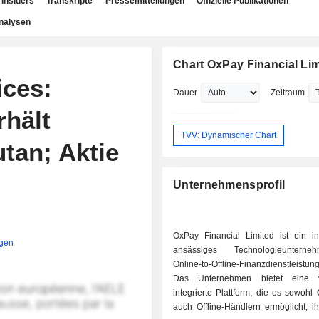
Insiders
Transkripte
Pressemitteilungen
Offizielle Publikationen
nalysen
Chart OxPay Financial Lim
ices:
Dauer
Zeitraum
rhält
TVV: Dynamischer Chart
tan; Aktie
Unternehmensprofil
OxPay Financial Limited ist ein i
igen
ansässiges Technologieuntern
Online-to-Offline-Finanzdienstleistu
Das Unternehmen bietet eine vo
integrierte Plattform, die es sowohl 
auch Offline-Händlern ermöglicht, i