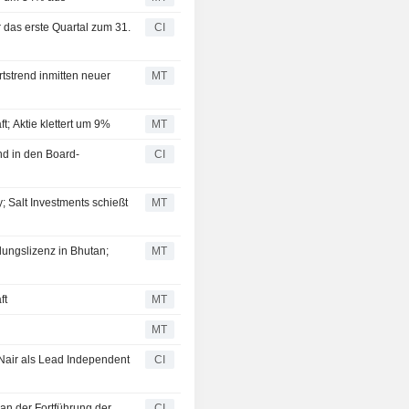
r das erste Quartal zum 31.
CI
tstrend inmitten neuer
MT
t; Aktie klettert um 9%
MT
nd in den Board-
CI
; Salt Investments schießt
MT
lungslizenz in Bhutan;
MT
ft
MT
MT
Nair als Lead Independent
CI
 an der Fortführung der
CI