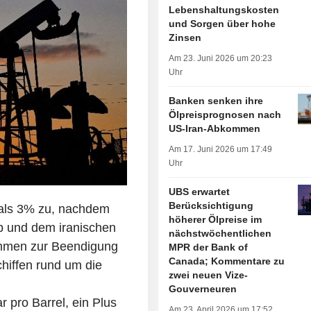
Lebenshaltungskosten
und Sorgen über hohe
Zinsen
Am 23. Juni 2026 um 20:23
Uhr
Banken senken ihre
Ölpreisprognosen nach
US-Iran-Abkommen
Am 17. Juni 2026 um 17:49
Uhr
UBS erwartet
Berücksichtigung
 als 3% zu, nachdem
höherer Ölpreise im
 und dem iranischen
nächstwöchentlichen
ommen zur Beendigung
MPR der Bank of
Canada; Kommentare zu
hiffen rund um die
zwei neuen Vize-
Gouverneuren
r pro Barrel, ein Plus
Am 23. April 2026 um 17:52