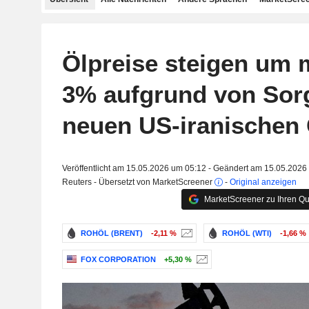
Ölpreise steigen um 
3% aufgrund von Sor
neuen US-iranischen
Veröffentlicht am 15.05.2026 um 05:12 - Geändert am 15.05.2026
Reuters - Übersetzt von MarketScreener
-
Original anzeigen
MarketScreener zu Ihren Qu
ROHÖL (BRENT)
-2,11 %
ROHÖL (WTI)
-1,66 %
FOX CORPORATION
+5,30 %