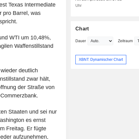
est Texas Intermediate
Uhr
 pro Barrel, was
pricht.
Chart
 und WTI um 10,48%,
Dauer
Zeitraum
gilen Waffenstillstand
XBNT: Dynamischer Chart
wieder deutlich
tillstand zwar hält,
öffnung der Straße von
r Commerzbank.
gten Staaten und sei nur
ashington es ernst
 Freitag. Er fügte
 wieder aufzunehmen,