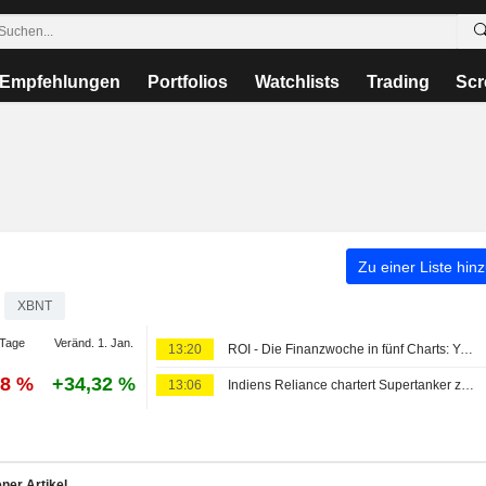
Empfehlungen
Portfolios
Watchlists
Trading
Scr
Zu einer Liste hin
XBNT
Tage
Veränd. 1. Jan.
13:20
ROI - Die Finanzwoche in fünf Charts: Yen-Intervention, Raffinerie-Rekordmargen und ein SpaceX-Kapitalrausch
18 %
+34,32 %
13:06
Indiens Reliance chartert Supertanker zu Rekordfrachtrate für Transport von irakischem Rohöl
ner Artikel