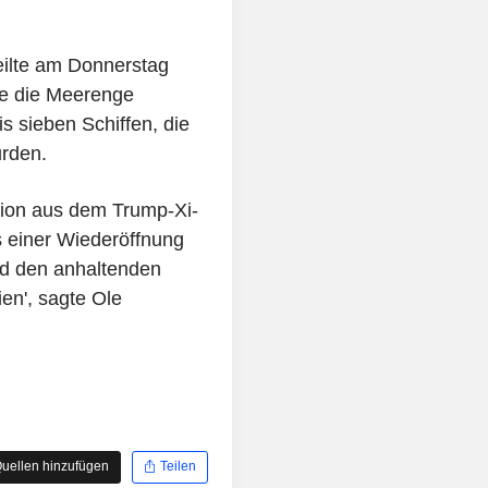
eilte am Donnerstag
ffe die Meerenge
is sieben Schiffen, die
urden.
tion aus dem Trump-Xi-
s einer Wiederöffnung
nd den anhaltenden
ien', sagte Ole
uellen hinzufügen
Teilen