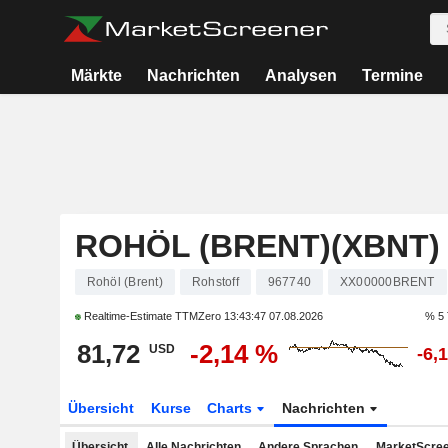
Märkte
Nachrichten
Analysen
Termine
ROHÖL (BRENT)(XBNT)
Rohöl (Brent)
Rohstoff
967740
XX00000BRENT
Realtime-Estimate TTMZero
13:43:47 07.08.2026
% 5 
81,72
-2,14 %
USD
-6,
Übersicht
Kurse
Charts
Nachrichten
Übersicht
Alle Nachrichten
Andere Sprachen
MarketScree