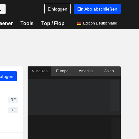
Einloggen
Ein Abo abschließen
eener
Tools
Top / Flop
Edition Deutschland
Indizes
Europa
Amerika
Asien
zufügen
RE
RE