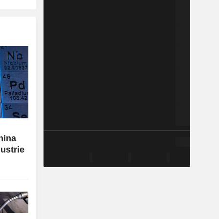
hina
ustrie