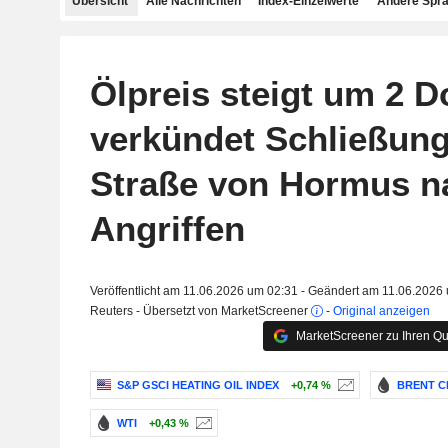
Übersicht
Alle Nachrichten
Index-Einzelwerte
Andere Spr
Ölpreis steigt um 2 Do
verkündet Schließung
Straße von Hormus n
Angriffen
Veröffentlicht am 11.06.2026 um 02:31 - Geändert am 11.06.2026
Reuters - Übersetzt von MarketScreener
-
Original anzeigen
MarketScreener zu Ihren Qu
S&P GSCI HEATING OIL INDEX
+0,74 %
BRENT C
WTI
+0,43 %