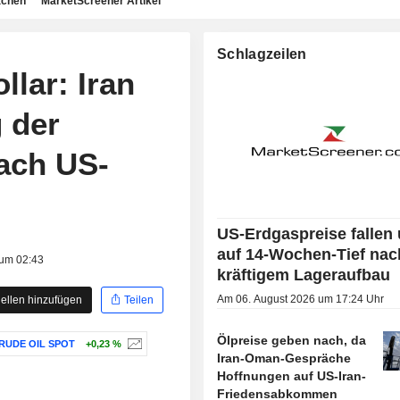
achen
MarketScreener Artikel
Schlagzeilen
llar: Iran
 der
ach US-
US-Erdgaspreise fallen
auf 14-Wochen-Tief nac
 um 02:43
kräftigem Lageraufbau
Am 06. August 2026 um 17:24 Uhr
ellen hinzufügen
Teilen
Ölpreise geben nach, da
RUDE OIL SPOT
+0,23 %
Iran-Oman-Gespräche
Hoffnungen auf US-Iran-
Friedensabkommen