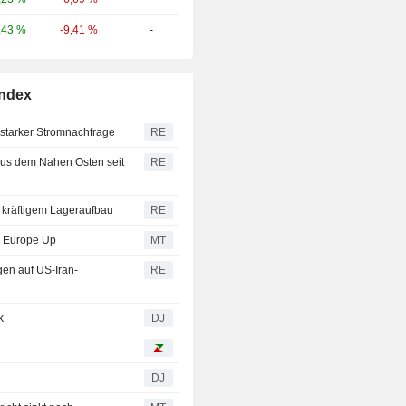
-9,41 %
-
,43 %
Index
 starker Stromnachfrage
RE
aus dem Nahen Osten seit
RE
 kräftigem Lageraufbau
RE
d, Europe Up
MT
en auf US-Iran-
RE
k
DJ
DJ