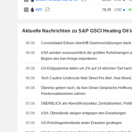
WTI
78,28
USD
+0
Aktuelle Nachrichten zu S&P GSCI Heating Oil 
06.08.
Consolidated Edison übertrifft Gewinnschätzungen dank
06.08.
USA werden voraussichtlich die größten Rohölmengen 
Beginn des Iran-Kriegs importieren
06.08.
US-Erdgaspreise fallen um 2% auf 14-Wochen-Tief nach
06.08.
Tech Caution Undercuts Wall Street Pre-Bell; Asia Mixe
06.08.
Ölpreise geben nach, da Iran-Oman-Gespräche Hoffnung
Friedensabkommen nähren
05.08.
ÜBERBLICK am Abend/Konjunktur, Zentralbanken, Politi
05.08.
USA: Ölbestände steigen entgegen den Erwartungen
05.08.
US-Rohöllagerbestände wider Erwarten gestiegen