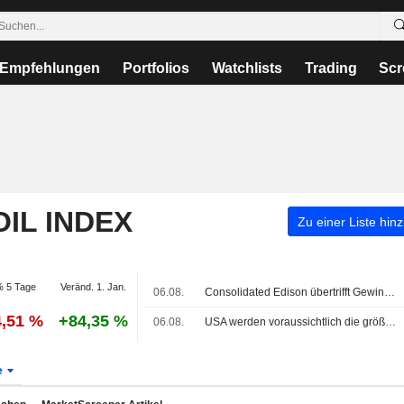
Empfehlungen
Portfolios
Watchlists
Trading
Scr
OIL INDEX
Zu einer Liste hin
 5 Tage
Veränd. 1. Jan.
06.08.
Consolidated Edison übertrifft Gewinnschätzungen dank starker Stromnachfrage
4,51 %
+84,35 %
06.08.
USA werden voraussichtlich die größten Rohölmengen aus dem Nahen Osten seit Beginn des Iran-Kriegs importieren
e