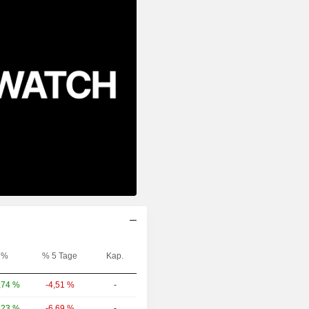
%
% 5 Tage
Kap.
-4,51 %
-
,74 %
-6,69 %
-
,23 %