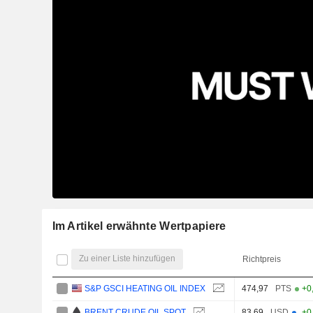
Im Artikel erwähnte Wertpapiere
Zu einer Liste hinzufügen
Richtpreis
S&P GSCI HEATING OIL INDEX
474,97
PTS
+0
BRENT CRUDE OIL SPOT
83,69
USD
+0