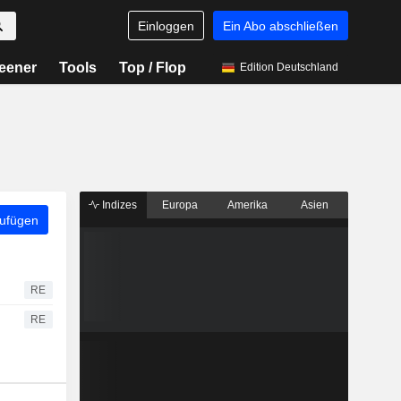
Einloggen
Ein Abo abschließen
eener
Tools
Top / Flop
Edition Deutschland
Indizes
Europa
Amerika
Asien
zufügen
RE
RE