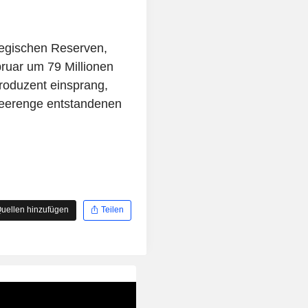
ategischen Reserven,
bruar um 79 Millionen
Produzent einsprang,
Meerenge entstandenen
uellen hinzufügen
Teilen