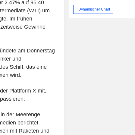
er 2.47% auf 95.40
: Dynamischer Chart
ntermediate (WTI) um
gte. Im frühen
 zeitweise Gewinne
kündete am Donnerstag
anker und
es Schiff, das eine
men wird.
der Plattform X mit,
passieren.
 in der Meerenge
medien berichtet
eien mit Raketen und