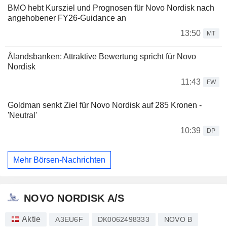
BMO hebt Kursziel und Prognosen für Novo Nordisk nach
angehobener FY26-Guidance an
13:50
MT
Ålandsbanken: Attraktive Bewertung spricht für Novo
Nordisk
11:43
FW
Goldman senkt Ziel für Novo Nordisk auf 285 Kronen -
'Neutral'
10:39
DP
Mehr Börsen-Nachrichten
NOVO NORDISK A/S
Aktie
A3EU6F
DK0062498333
NOVO B