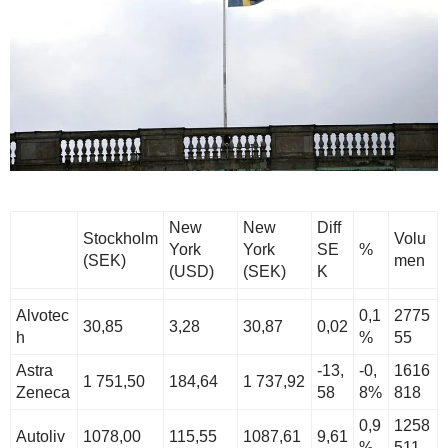
New
New
Diff
Stockholm
Volu
York
York
SE
%
(SEK)
men
(USD)
(SEK)
K
Alvotec
0,1
2775
30,85
3,28
30,87
0,02
h
%
55
Astra
-13,
-0,
1616
1 751,50
184,64
1 737,92
Zeneca
58
8%
818
0,9
1258
Autoliv
1078,00
115,55
1087,61
9,61
%
511