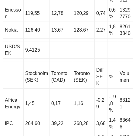
Ericsso
0,6
1329
119,55
12,78
120,29
0,74
n
%
7770
1,8
8261
Nokia
126,40
13,67
128,67
2,27
%
3340
USD/S
9,4125
EK
Diff
Stockholm
Toronto
Toronto
Volu
SE
%
(SEK)
(CAD)
(SEK)
men
K
-19
Africa
-0,2
8312
1,45
0,17
1,16
,8
Energy
9
1
%
1,4
8364
IPC
264,60
39,22
268,28
3,68
%
6