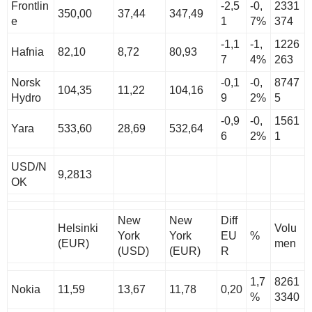
Frontlin
-2,5
-0,
2331
350,00
37,44
347,49
e
1
7%
374
-1,1
-1,
1226
Hafnia
82,10
8,72
80,93
7
4%
263
Norsk
-0,1
-0,
8747
104,35
11,22
104,16
Hydro
9
2%
5
-0,9
-0,
1561
Yara
533,60
28,69
532,64
6
2%
1
USD/N
9,2813
OK
New
New
Diff
Helsinki
Volu
York
York
EU
%
(EUR)
men
(USD)
(EUR)
R
1,7
8261
Nokia
11,59
13,67
11,78
0,20
%
3340