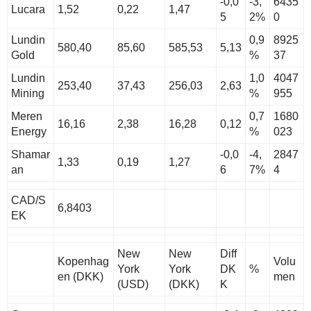
-0,0
-3,
6435
Lucara
1,52
0,22
1,47
5
2%
0
Lundin
0,9
8925
580,40
85,60
585,53
5,13
Gold
%
37
Lundin
1,0
4047
253,40
37,43
256,03
2,63
Mining
%
955
Meren
0,7
1680
16,16
2,38
16,28
0,12
Energy
%
023
Shamar
-0,0
-4,
2847
1,33
0,19
1,27
an
6
7%
4
CAD/S
6,8403
EK
New
New
Diff
Kopenhag
Volu
York
York
DK
%
en (DKK)
men
(USD)
(DKK)
K