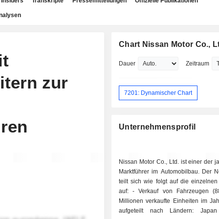
Insiders
Transkripte
Pressemitteilungen
Offizielle Publikationen
nalysen
Chart Nissan Motor Co., L
t
Dauer
Zeitraum
itern zur
7201: Dynamischer Chart
ren
Unternehmensprofil
Nissan Motor Co., Ltd. ist einer der 
Marktführer im Automobilbau. Der N
teilt sich wie folgt auf die einzelnen
auf: - Verkauf von Fahrzeugen (8
Millionen verkaufte Einheiten im Ja
aufgeteilt nach Ländern: Japan