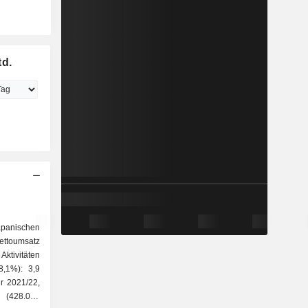
td.
japanischen
ettoumsatz
 Aktivitäten
8,1%): 3,9
hr 2021/22,
 (428.000