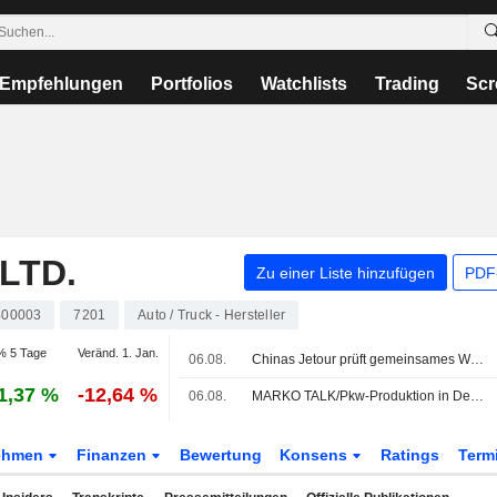
Empfehlungen
Portfolios
Watchlists
Trading
Scr
LTD.
Zu einer Liste hinzufügen
PDF-
400003
7201
Auto / Truck - Hersteller
% 5 Tage
Veränd. 1. Jan.
06.08.
Chinas Jetour prüft gemeinsames Werksmodell für Autoproduktion in Brasilien
1,37 %
-12,64 %
06.08.
MARKO TALK/Pkw-Produktion in Deutschland sinkt im Juli
ehmen
Finanzen
Bewertung
Konsens
Ratings
Term