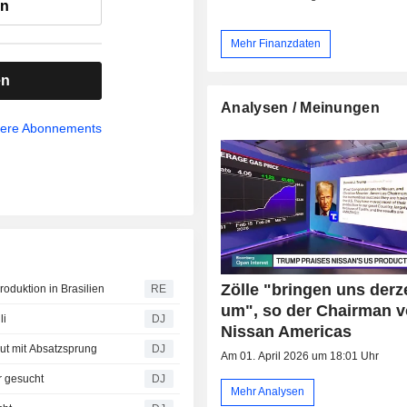
en
Mehr Finanzdaten
en
Analysen / Meinungen
sere Abonnements
Zölle "bringen uns derz
oduktion in Brasilien
RE
um", so der Chairman 
li
DJ
Nissan Americas
eut mit Absatzsprung
DJ
Am 01. April 2026 um 18:01 Uhr
r gesucht
DJ
Mehr Analysen