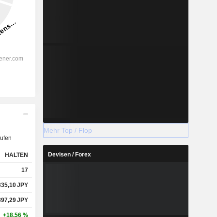
Mehr Top / Flop
ufen
Devisen / Forex
HALTEN
17
335,10
JPY
397,29
JPY
+18,56 %