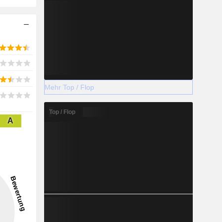
Mehr Top / Flop
Top / Flop
A