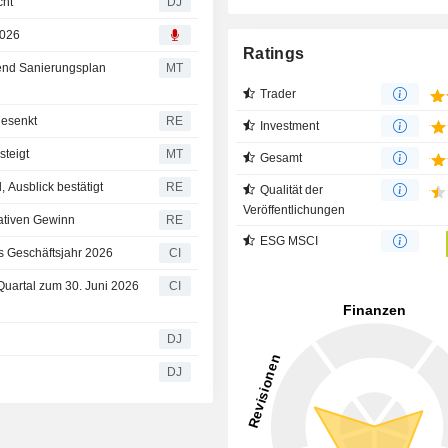
cht
DJ
2026
Ratings
rend Sanierungsplan
MT
Trader
gesenkt
RE
Investment
steigt
MT
Gesamt
 Ausblick bestätigt
RE
Qualität der
Veröffentlichungen
rativen Gewinn
RE
ESG MSCI
as Geschäftsjahr 2026
CI
 Quartal zum 30. Juni 2026
CI
DJ
DJ