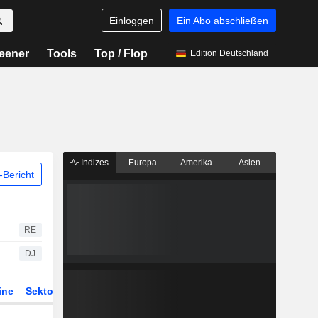
Einloggen
Ein Abo abschließen
eener
Tools
Top / Flop
Edition Deutschland
Indizes
Europa
Amerika
Asien
Bericht
RE
DJ
ine
Sektor
Derivate
ETFs