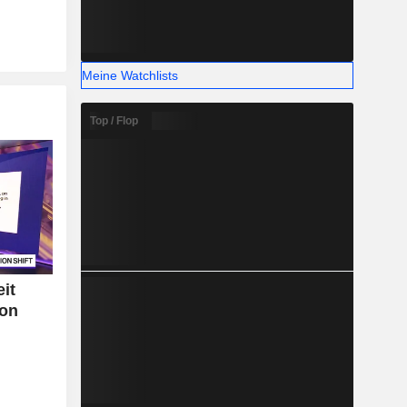
Meine Watchlists
Top / Flop
eit
von