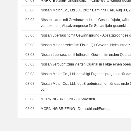
04.08.
MÄRKTE ASIEN/Uneinheitlich - Chip-Werte wieder gesu
03.08.
Nissan Motor Co., Ltd., Q1 2027 Earnings Call, Aug 03, 
03.08.
Nissan startet mit Gewinnwende ins Geschäftsjahr, wäh
vorankommt; Absatzprognose für Gesamtjahr gesenkt
03.08.
Nissan überrascht mit Gewinnsprung - Absatzprognose 
03.08.
Nissan Motor erreicht im Fiskal-Q1 Gewinn; Nettoumsatz 
03.08.
Nissan überrascht mit höherem Gewinn im ersten Quartal,
03.08.
Nissan verbucht zum vierten Quartal in Folge einen ope
03.08.
Nissan Motor Co., Ltd. bestätigt Ergebnisprognose für d
03.08.
Nissan Motor Co., Ltd. legt Ergebniszahlen für das erste
vor
03.08.
MORNING BRIEFING - USA/Asien
03.08.
MORNING BRIEFING - Deutschland/Europa