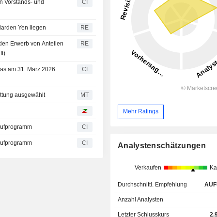
on Vorstands- und
CI
liarden Yen liegen
RE
den Erwerb von Anteilen
RE
t)
 das am 31. März 2026
CI
attung ausgewählt
MT
Mehr Ratings
kaufprogramm
CI
kaufprogramm
CI
Analystenschätzungen
Verkaufen
Ka
Durchschnittl. Empfehlung
AUF
Anzahl Analysten
Letzter Schlusskurs
2.