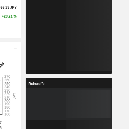
598,33
JPY
+23,21 %
Rohstoffe