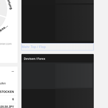
Mehr Top / Flop
Devisen / Forex
ufen
STOCKEN
6
920,50
JPY