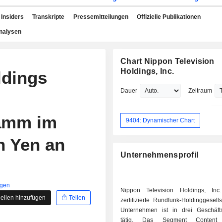
Insiders
Transkripte
Pressemitteilungen
Offizielle Publikationen
nalysen
Chart Nippon Television
Holdings, Inc.
ldings
Dauer
Zeitraum
ramm im
9404: Dynamischer Chart
n Yen an
Unternehmensprofil
igen
Nippon Television Holdings, Inc
ellen hinzufügen
Teilen
zertifizierte Rundfunk-Holdinggesell
Unternehmen ist in drei Geschäft
tätig. Das Segment Content 