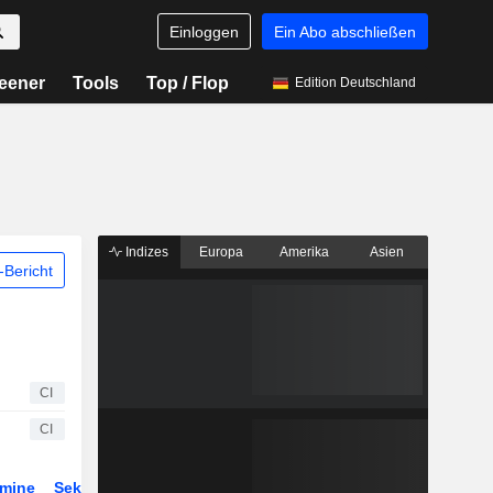
Einloggen
Ein Abo abschließen
eener
Tools
Top / Flop
Edition Deutschland
Indizes
Europa
Amerika
Asien
Bericht
CI
CI
rmine
Sektor
Derivate
ETFs