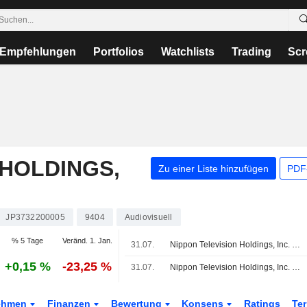
Empfehlungen
Portfolios
Watchlists
Trading
Scr
 HOLDINGS,
Zu einer Liste hinzufügen
PDF-
JP3732200005
9404
Audiovisuell
% 5 Tage
Veränd. 1. Jan.
31.07.
Nippon Television Holdings, Inc. gibt Ergebnisprognose für das am 31. März 2027 endende Geschäftsjahr ab
+0,15 %
-23,25 %
31.07.
Nippon Television Holdings, Inc. gibt Dividendenprognose für das Ende des zweiten Quartals und das Geschäftsjahresende zum 31. März 2027 bekannt
ehmen
Finanzen
Bewertung
Konsens
Ratings
Te