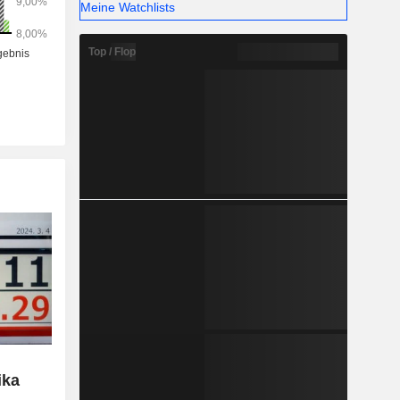
Meine Watchlists
Top / Flop
ika