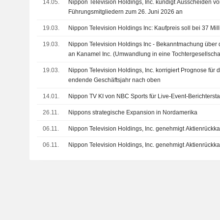
14.05.
Nippon Television Holdings, Inc. kündigt Ausscheiden v
Führungsmitgliedern zum 26. Juni 2026 an
19.03.
Nippon Television Holdings Inc: Kaufpreis soll bei 37 Mil
19.03.
Nippon Television Holdings Inc - Bekanntmachung über 
an Kanamel Inc. (Umwandlung in eine Tochtergesellschaf
19.03.
Nippon Television Holdings, Inc. korrigiert Prognose für
endende Geschäftsjahr nach oben
14.01.
Nippon TV KI von NBC Sports für Live-Event-Berichterst
26.11.
Nippons strategische Expansion in Nordamerika
06.11.
Nippon Television Holdings, Inc. genehmigt Aktienrück
06.11.
Nippon Television Holdings, Inc. genehmigt Aktienrück