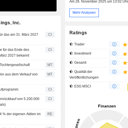
Am 26. November 2025 um 13:02 Uh
Mehr Analysen
ings, Inc.
Ratings
für das am 31. März 2027
CI
Trader
se für das Ende des
CI
Investment
 März 2027 bekannt
Gesamt
Tochtergesellschaft
MT
Qualität der
 Yen aus dem Verkauf von
MT
Veröffentlichungen
ESG MSCI
aufprogramm.
CI
ienrückkauf von 5.200.000
CI
als)
04 % der eigenen Aktien im
RE