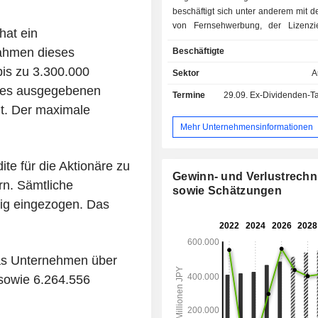
beschäftigt sich unter anderem mit 
von Fernsehwerbung, der Lizenzi
hat ein
Programminhalten, der Produk
ahmen dieses
Beschäftigte
Veröffentlichung von Filmen, der Or
von Veranstaltungen, dem Versand
is zu 3.300.000
Sektor
A
der Herausgabe und dem Ver
 des ausgegebenen
Termine
29.09.
Ex-Dividenden-Ta
Publikationen, der Ausstrah
ht. Der maximale
Programmen, der Gestaltung von 
und dem Betrieb von Websites 
Mehr Unternehmensinformationen
Werbe- und Marketinggeschäft. D
Immobilienleasing vermietet 
te für die Aktionäre zu
gewerbliche Räume und Grundstücke 
Gewinn- und Verlustrech
Gebäudemanagementdienste
rn. Sämtliche
sowie Schätzungen
Unternehmen ist auch im Bereich der
ig eingezogen. Das
dem Betrieb von Geschäften un
Geschäften tätig.
as Unternehmen über
sowie 6.264.556