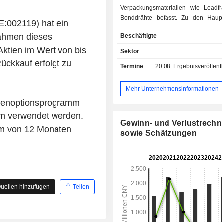
Verpackungsmaterialien wie Lead
Bonddrähte befasst. Zu den Haup
E:002119) hat ein
des Unternehmens gehören g
ahmen dieses
Beschäftigte
Bleirahmen (LF), geätzte LF, Bo
Messingelektrodendrähte, galv
ktien im Wert von bis
Sektor
Elektrodendrähte, Mehrstufen-Bl
ückkauf erfolgt zu
Termine
20.08.
Ergebnisveröffentlichun
Folgeverbundwerkzeuge, Meh
Lithiumbatteriegehäuse-Streckwerkz
Mehrstufen-Stapel- und Nietmotor
Mehr Unternehmensinformationen
Kernindustrie-Gitterstreifen-
ktienoptionsprogramm
Folgeverbundwerkzeuge und andere
amm verwendet werden.
Das Unternehmen ist auf dem Inland
Gewinn- und Verlustrech
auf ausländischen Märkten tätig.
um von 12 Monaten
sowie Schätzungen
uellen hinzufügen
Teilen