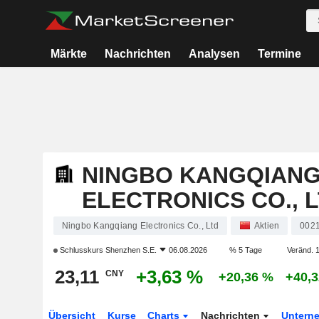
Märkte
Nachrichten
Analysen
Termine
NINGBO KANGQIAN
ELECTRONICS CO., 
Ningbo Kangqiang Electronics Co., Ltd
Aktien
002
Schlusskurs
Shenzhen S.E.
06.08.2026
% 5 Tage
Veränd. 1
23,11
+3,63 %
CNY
+20,36 %
+40,
Übersicht
Kurse
Charts
Nachrichten
Untern