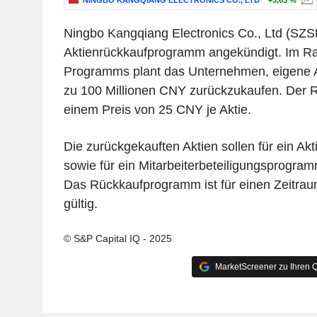
NINGBO KANGQIANG ELECTRONICS CO., LTD
+3,63 %
Ningbo Kangqiang Electronics Co., Ltd (SZS
Aktienrückkaufprogramm angekündigt. Im R
Programms plant das Unternehmen, eigene A
zu 100 Millionen CNY zurückzukaufen. Der R
einem Preis von 25 CNY je Aktie.
Die zurückgekauften Aktien sollen für ein A
sowie für ein Mitarbeiterbeteiligungsprogr
Das Rückkaufprogramm ist für einen Zeitra
gültig.
© S&P Capital IQ - 2025
MarketScreener zu Ihren Q