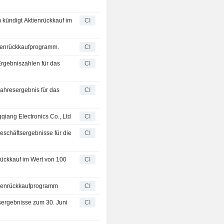
 kündigt Aktienrückkauf im
CI
ktienrückkaufprogramm.
CI
Ergebniszahlen für das
CI
Jahresergebnis für das
CI
qiang Electronics Co., Ltd
CI
Geschäftsergebnisse für die
CI
rückkauf im Wert von 100
CI
tienrückkaufprogramm
CI
sergebnisse zum 30. Juni
CI