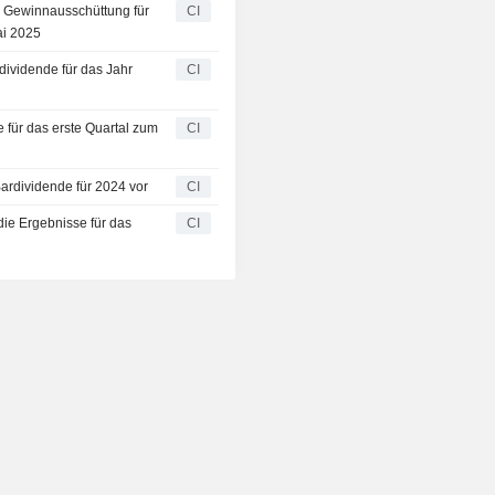
e Gewinnausschüttung für
CI
ai 2025
dividende für das Jahr
CI
 für das erste Quartal zum
CI
Bardividende für 2024 vor
CI
die Ergebnisse für das
CI