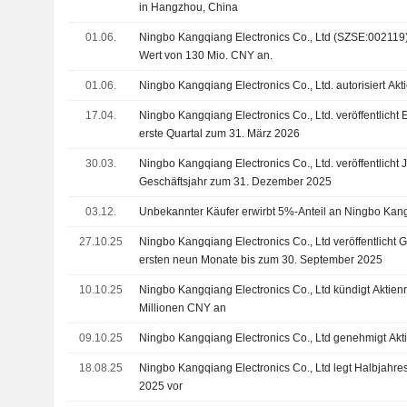
in Hangzhou, China
01.06.
Ningbo Kangqiang Electronics Co., Ltd (SZSE:002119)
Wert von 130 Mio. CNY an.
01.06.
Ningbo Kangqiang Electronics Co., Ltd. autorisiert A
17.04.
Ningbo Kangqiang Electronics Co., Ltd. veröffentlicht 
erste Quartal zum 31. März 2026
30.03.
Ningbo Kangqiang Electronics Co., Ltd. veröffentlicht 
Geschäftsjahr zum 31. Dezember 2025
03.12.
Unbekannter Käufer erwirbt 5%-Anteil an Ningbo Kang
27.10.25
Ningbo Kangqiang Electronics Co., Ltd veröffentlicht 
ersten neun Monate bis zum 30. September 2025
10.10.25
Ningbo Kangqiang Electronics Co., Ltd kündigt Aktien
Millionen CNY an
09.10.25
Ningbo Kangqiang Electronics Co., Ltd genehmigt Ak
18.08.25
Ningbo Kangqiang Electronics Co., Ltd legt Halbjahre
2025 vor