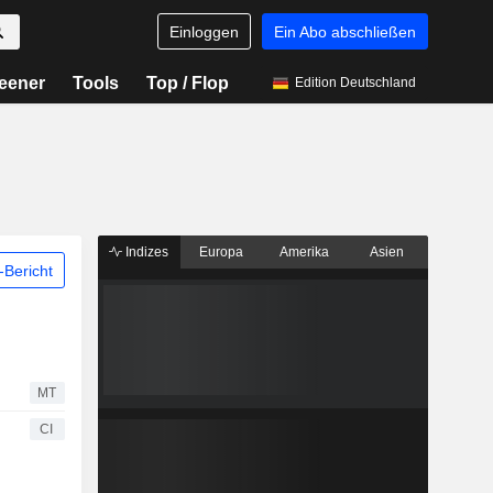
Einloggen
Ein Abo abschließen
eener
Tools
Top / Flop
Edition Deutschland
Indizes
Europa
Amerika
Asien
Bericht
MT
CI