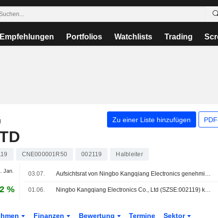
Empfehlungen
Portfolios
Watchlists
Trading
Scr
G
Zu einer Liste hinzufügen
PDF-
LTD
119
CNE000001R50
002119
Halbleiter
. Jan.
03.07.
Aufsichtsrat von Ningbo Kangqiang Electronics genehmigt neue Niederlassung in Hangzhou, China
32 %
01.06.
Ningbo Kangqiang Electronics Co., Ltd (SZSE:002119) kündigt Aktienrückkauf im Wert von 130 Mio. CNY an.
ehmen
Finanzen
Bewertung
Termine
Sektor