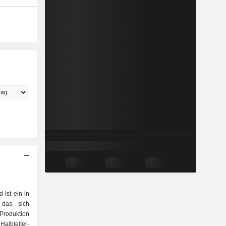
 ist ein in
 das sich
Produktion
albleiter-