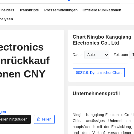
Insiders
Transkripte
Pressemitteilungen
Offizielle Publikationen
nalysen
Chart Ningbo Kangqiang
Electronics Co., Ltd
ectronics
Dauer
Zeitraum
enrückkauf
ionen CNY
002119: Dynamischer Chart
Unternehmensprofil
igen
Ningbo Kangqiang Electronics Co Ltd
ellen hinzufügen
Teilen
China ansässiges Unternehmen,
hauptsächlich mit der Entwicklung, 
und dem Verkauf verschiedener H