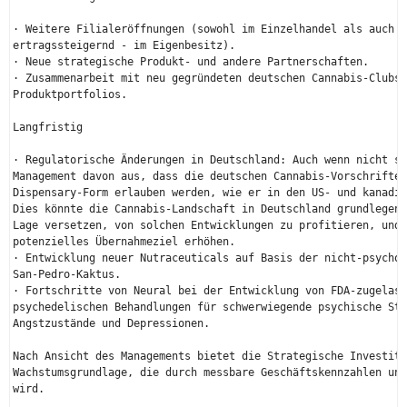
· Weitere Filialeröffnungen (sowohl im Einzelhandel als auch -
ertragssteigernd - im Eigenbesitz).

· Neue strategische Produkt- und andere Partnerschaften.

· Zusammenarbeit mit neu gegründeten deutschen Cannabis-Clubs 
Produktportfolios.

Langfristig

· Regulatorische Änderungen in Deutschland: Auch wenn nicht si
Management davon aus, dass die deutschen Cannabis-Vorschriften
Dispensary-Form erlauben werden, wie er in den US- und kanadis
Dies könnte die Cannabis-Landschaft in Deutschland grundlegend
Lage versetzen, von solchen Entwicklungen zu profitieren, und 
potenzielles Übernahmeziel erhöhen.

· Entwicklung neuer Nutraceuticals auf Basis der nicht-psychot
San-Pedro-Kaktus.

· Fortschritte von Neural bei der Entwicklung von FDA-zugelass
psychedelischen Behandlungen für schwerwiegende psychische Stö
Angstzustände und Depressionen.

Nach Ansicht des Managements bietet die Strategische Investiti
Wachstumsgrundlage, die durch messbare Geschäftskennzahlen und
wird.
