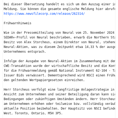
Bei dieser Übersetzung handelt es sich um den Auszug einer ins
https://www.newsfilecorp.com/release/262314/
Frühwarnhinweis

Wie in der Pressemitteilung von Neural vom 25. November 2024 s
SEDAR+-Profil von Neural beschrieben, erwarb die Northern Star
Besitz von Alex Storcheus, einem Direktor von Neural, stehende
Neural-Aktien, was zu diesem Zeitpunkt etwa 14,33 % der ausgeg
Unternehmens entsprach.

Infolge der Ausgabe von Neural-Aktien im Zusammenhang mit dem 
CWE-Transaktion wurde der wirtschaftliche Besitz und die Kontr
für die Frühwarnmeldung gemäß National Instrument 62-104 - Tak
Issuer Bids verwässert. Dementsprechend wird NSCI einen Frühwa
den geltenden Wertpapiergesetzen einreichen.

Herr Storcheus verfolgt eine langfristige Anlagestrategie in B
Ansicht zum Unternehmen und seiner Beteiligung daran kann sich
Bedingungen oder zukünftigen Umständen ändern. Herr Storcheus 
am Unternehmen erhöhen oder teilweise bzw. vollständig veräuße
aktuelle Position beibehalten. Der Hauptsitz von NSCI befindet
West, Toronto, Ontario, M5H 3P5.
