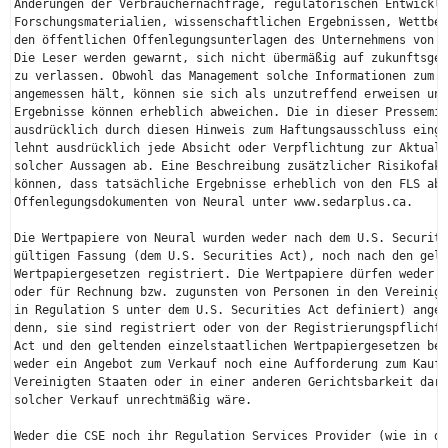
Änderungen der Verbrauchernachfrage, regulatorischen Entwicklu
Forschungsmaterialien, wissenschaftlichen Ergebnissen, Wettbew
den öffentlichen Offenlegungsunterlagen des Unternehmens von Z
Die Leser werden gewarnt, sich nicht übermäßig auf zukunftsger
zu verlassen. Obwohl das Management solche Informationen zum Z
angemessen hält, können sie sich als unzutreffend erweisen und
Ergebnisse können erheblich abweichen. Die in dieser Pressemit
ausdrücklich durch diesen Hinweis zum Haftungsausschluss einge
lehnt ausdrücklich jede Absicht oder Verpflichtung zur Aktuali
solcher Aussagen ab. Eine Beschreibung zusätzlicher Risikofakt
können, dass tatsächliche Ergebnisse erheblich von den FLS abw
Offenlegungsdokumenten von Neural unter www.sedarplus.ca.

Die Wertpapiere von Neural wurden weder nach dem U.S. Securiti
gültigen Fassung (dem U.S. Securities Act), noch nach den gelt
Wertpapiergesetzen registriert. Die Wertpapiere dürfen weder i
oder für Rechnung bzw. zugunsten von Personen in den Vereinigt
in Regulation S unter dem U.S. Securities Act definiert) angeb
denn, sie sind registriert oder von der Registrierungspflicht 
Act und den geltenden einzelstaatlichen Wertpapiergesetzen bef
weder ein Angebot zum Verkauf noch eine Aufforderung zum Kauf 
Vereinigten Staaten oder in einer anderen Gerichtsbarkeit dar,
solcher Verkauf unrechtmäßig wäre.

Weder die CSE noch ihr Regulation Services Provider (wie in de