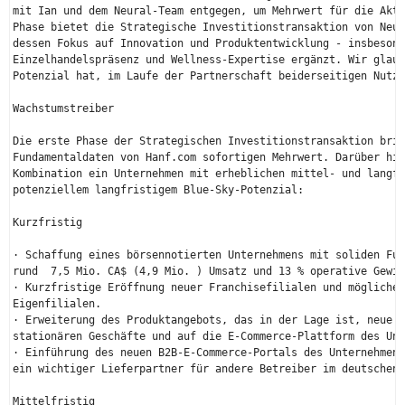
mit Ian und dem Neural-Team entgegen, um Mehrwert für die Akti
Phase bietet die Strategische Investitionstransaktion von Neur
dessen Fokus auf Innovation und Produktentwicklung - insbesond
Einzelhandelspräsenz und Wellness-Expertise ergänzt. Wir glaub
Potenzial hat, im Laufe der Partnerschaft beiderseitigen Nutze
Wachstumstreiber

Die erste Phase der Strategischen Investitionstransaktion brin
Fundamentaldaten von Hanf.com sofortigen Mehrwert. Darüber hin
Kombination ein Unternehmen mit erheblichen mittel- und langfr
potenziellem langfristigem Blue-Sky-Potenzial:

Kurzfristig

· Schaffung eines börsennotierten Unternehmens mit soliden Fun
rund  7,5 Mio. CA$ (4,9 Mio. ) Umsatz und 13 % operative Gewin
· Kurzfristige Eröffnung neuer Franchisefilialen und möglicher
Eigenfilialen.

· Erweiterung des Produktangebots, das in der Lage ist, neue K
stationären Geschäfte und auf die E-Commerce-Plattform des Unt
· Einführung des neuen B2B-E-Commerce-Portals des Unternehmens
ein wichtiger Lieferpartner für andere Betreiber im deutschen 
Mittelfristig
