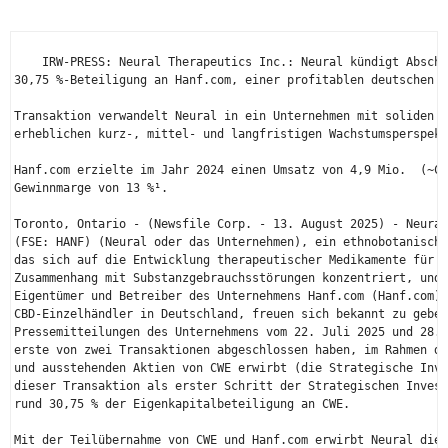
    IRW-PRESS: Neural Therapeutics Inc.: Neural kündigt Abschl
30,75 %-Beteiligung an Hanf.com, einer profitablen deutschen C
Transaktion verwandelt Neural in ein Unternehmen mit soliden f
erheblichen kurz-, mittel- und langfristigen Wachstumsperspekt
Hanf.com erzielte im Jahr 2024 einen Umsatz von 4,9 Mio.  (~CA
Gewinnmarge von 13 %¹.

Toronto, Ontario - (Newsfile Corp. - 13. August 2025) - Neural
(FSE: HANF) (Neural oder das Unternehmen), ein ethnobotanische
das sich auf die Entwicklung therapeutischer Medikamente für p
Zusammenhang mit Substanzgebrauchsstörungen konzentriert, und 
Eigentümer und Betreiber des Unternehmens Hanf.com (Hanf.com),
CBD-Einzelhändler in Deutschland, freuen sich bekannt zu geben
Pressemitteilungen des Unternehmens vom 22. Juli 2025 und 28. 
erste von zwei Transaktionen abgeschlossen haben, im Rahmen de
und ausstehenden Aktien von CWE erwirbt (die Strategische Inve
dieser Transaktion als erster Schritt der Strategischen Invest
rund 30,75 % der Eigenkapitalbeteiligung an CWE.

Mit der Teilübernahme von CWE und Hanf.com erwirbt Neural die 