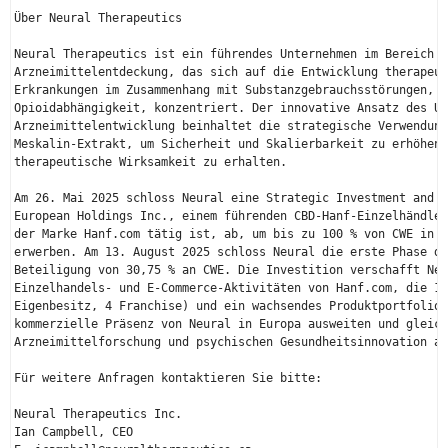
Über Neural Therapeutics

Neural Therapeutics ist ein führendes Unternehmen im Bereich e
Arzneimittelentdeckung, das sich auf die Entwicklung therapeut
Erkrankungen im Zusammenhang mit Substanzgebrauchsstörungen, e
Opioidabhängigkeit, konzentriert. Der innovative Ansatz des Un
Arzneimittelentwicklung beinhaltet die strategische Verwendung
Meskalin-Extrakt, um Sicherheit und Skalierbarkeit zu erhöhen 
therapeutische Wirksamkeit zu erhalten.

Am 26. Mai 2025 schloss Neural eine Strategic Investment and O
European Holdings Inc., einem führenden CBD-Hanf-Einzelhändler
der Marke Hanf.com tätig ist, ab, um bis zu 100 % von CWE in e
erwerben. Am 13. August 2025 schloss Neural die erste Phase di
Beteiligung von 30,75 % an CWE. Die Investition verschafft Neu
Einzelhandels- und E-Commerce-Aktivitäten von Hanf.com, die 15
Eigenbesitz, 4 Franchise) und ein wachsendes Produktportfolio 
kommerzielle Präsenz von Neural in Europa ausweiten und gleich
Arzneimittelforschung und psychischen Gesundheitsinnovation au
Für weitere Anfragen kontaktieren Sie bitte:

Neural Therapeutics Inc.

Ian Campbell, CEO
