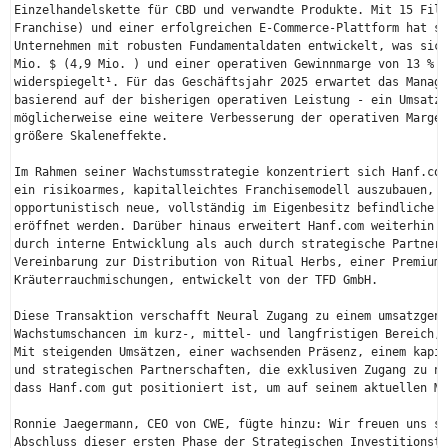
Einzelhandelskette für CBD und verwandte Produkte. Mit 15 Fili
Franchise) und einer erfolgreichen E-Commerce-Plattform hat si
Unternehmen mit robusten Fundamentaldaten entwickelt, was sich
Mio. $ (4,9 Mio. ) und einer operativen Gewinnmarge von 13 % f
widerspiegelt¹. Für das Geschäftsjahr 2025 erwartet das Manage
basierend auf der bisherigen operativen Leistung - ein Umsatzw
möglicherweise eine weitere Verbesserung der operativen Marge 
größere Skaleneffekte.

Im Rahmen seiner Wachstumsstrategie konzentriert sich Hanf.com
ein risikoarmes, kapitalleichtes Franchisemodell auszubauen, w
opportunistisch neue, vollständig im Eigenbesitz befindliche F
eröffnet werden. Darüber hinaus erweitert Hanf.com weiterhin s
durch interne Entwicklung als auch durch strategische Partners
Vereinbarung zur Distribution von Ritual Herbs, einer Premium-
Kräuterrauchmischungen, entwickelt von der TFD GmbH.

Diese Transaktion verschafft Neural Zugang zu einem umsatzgene
Wachstumschancen im kurz-, mittel- und langfristigen Bereich, 
Mit steigenden Umsätzen, einer wachsenden Präsenz, einem kapit
und strategischen Partnerschaften, die exklusiven Zugang zu ne
dass Hanf.com gut positioniert ist, um auf seinem aktuellen Mo
Ronnie Jaegermann, CEO von CWE, fügte hinzu: Wir freuen uns se
Abschluss dieser ersten Phase der Strategischen Investitionstr