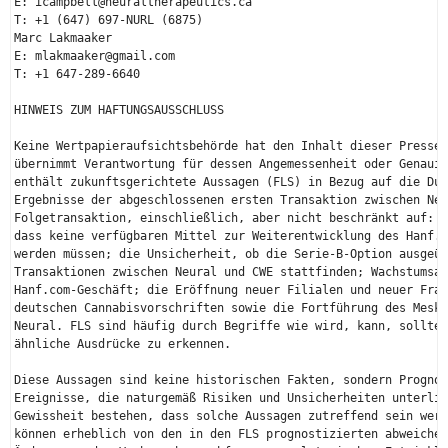
E: icampbell@neuraltherapeutics.ca

T: +1 (647) 697-NURL (6875)

Marc Lakmaaker

E: mlakmaaker@gmail.com

T: +1 647-289-6640

HINWEIS ZUM HAFTUNGSAUSSCHLUSS

Keine Wertpapieraufsichtsbehörde hat den Inhalt dieser Pressem
übernimmt Verantwortung für dessen Angemessenheit oder Genauig
enthält zukunftsgerichtete Aussagen (FLS) in Bezug auf die Dur
Ergebnisse der abgeschlossenen ersten Transaktion zwischen Neu
Folgetransaktion, einschließlich, aber nicht beschränkt auf: d
dass keine verfügbaren Mittel zur Weiterentwicklung des Hanf.c
werden müssen; die Unsicherheit, ob die Serie-B-Option ausgeüb
Transaktionen zwischen Neural und CWE stattfinden; Wachstumsau
Hanf.com-Geschäft; die Eröffnung neuer Filialen und neuer Fran
deutschen Cannabisvorschriften sowie die Fortführung des Meska
Neural. FLS sind häufig durch Begriffe wie wird, kann, sollte,
ähnliche Ausdrücke zu erkennen.

Diese Aussagen sind keine historischen Fakten, sondern Prognos
Ereignisse, die naturgemäß Risiken und Unsicherheiten unterlie
Gewissheit bestehen, dass solche Aussagen zutreffend sein werd
können erheblich von den in den FLS prognostizierten abweichen