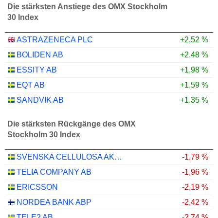
Die stärksten Anstiege des OMX Stockholm
30 Index
ASTRAZENECA PLC
+2,52 %
BOLIDEN AB
+2,48 %
ESSITY AB
+1,98 %
EQT AB
+1,59 %
SANDVIK AB
+1,35 %
Die stärksten Rückgänge des OMX
Stockholm 30 Index
SVENSKA CELLULOSA AKTIEBOLAGET SCA
-1,79 %
TELIA COMPANY AB
-1,96 %
ERICSSON
-2,19 %
NORDEA BANK ABP
-2,42 %
TELE2 AB
-2,74 %