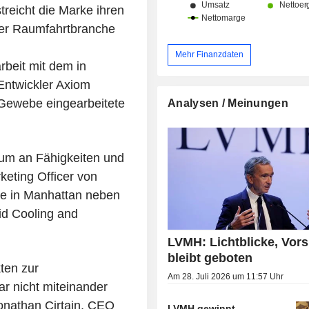
reicht die Marke ihren
Ende 2025 werden die Produkte
Netzwerk von 6.283 Verkaufsstelle
der Raumfahrtbranche
vermarktet. Der Nettoumsatz verteilt sich
geografisch wie folgt: Frankreic
Mehr Finanzdaten
beit mit dem in
Europa (18 %), Japan (7,9 %), Asien
Vereinigte Staaten (25,6 %) und Son
Entwickler Axiom
%).
 Gewebe eingearbeitete
Analysen / Meinungen
trum an Fähigkeiten und
keting Officer von
re in Manhattan neben
id Cooling and
LVMH: Lichtblicke, Vors
bleibt geboten
ten zur
Am 28. Juli 2026 um 11:57 Uhr
r nicht miteinander
onathan Cirtain, CEO
LVMH gewinnt