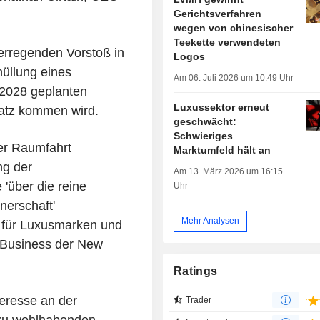
Gerichtsverfahren
wegen von chinesischer
Teekette verwendeten
erregenden Vorstoß in
Logos
üllung eines
Am 06. Juli 2026 um 10:49 Uhr
 2028 geplanten
Luxussektor erneut
atz kommen wird.
geschwächt:
Schwieriges
er Raumfahrt
Marktumfeld hält an
ng der
Am 13. März 2026 um 16:15
'über die reine
Uhr
nerschaft'
Mehr Analysen
 für Luxusmarken und
f Business der New
Ratings
teresse an der
Trader
 zu wohlhabenden