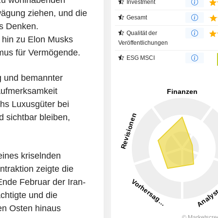
Investment
ägung ziehen, und die
Gesamt
es Denken.
Qualität der
 hin zu Elon Musks
Veröffentlichungen
smus für Vermögende.
ESG MSCI
g und bemannter
Aufmerksamkeit
chs Luxusgüter bei
 sichtbar bleiben,
eines kriselnden
traktion zeigte die
Ende Februar der Iran-
chtigte und die
en Osten hinaus