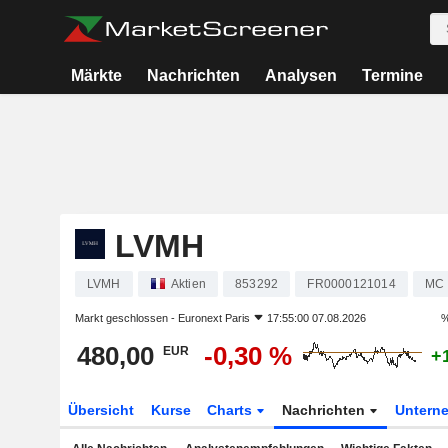
Märkte
Nachrichten
Analysen
Termine
LVMH
LVMH
Aktien
853292
FR0000121014
MC
Markt geschlossen -
Euronext Paris
17:55:00 07.08.2026
%
480,00
-0,30 %
EUR
+
Übersicht
Kurse
Charts
Nachrichten
Untern