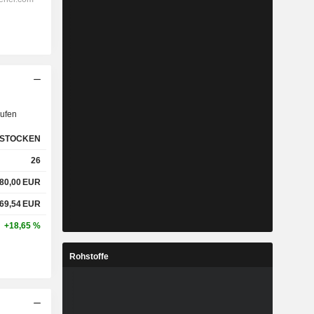
ufen
STOCKEN
26
80,00
EUR
69,54
EUR
+18,65 %
Rohstoffe