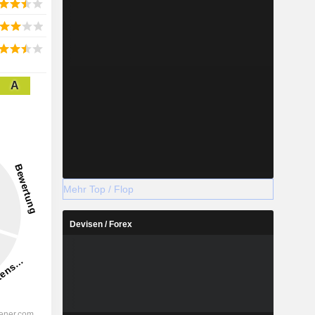
A
Mehr Top / Flop
Devisen / Forex