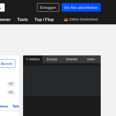
Einloggen
Ein Abo abschließen
eener
Tools
Top / Flop
Edition Deutschland
Indizes
Europa
Amerika
Asien
Bericht
RE
RE
rmine
Sektor
Derivate
ETFs