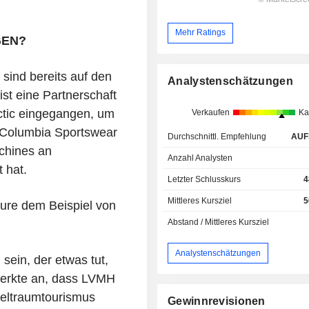
Mehr Ratings
GEN?
ind bereits auf den
Analystenschätzungen
t eine Partnerschaft
tic eingegangen, um
Verkaufen
Ka
 Columbia Sportswear
Durchschnittl. Empfehlung
AUF
chines an
Anzahl Analysten
 hat.
Letzter Schlusskurs
4
Mittleres Kursziel
5
eure dem Beispiel von
Abstand / Mittleres Kursziel
Analystenschätzungen
 sein, der etwas tut,
 merkte an, dass LVMH
Weltraumtourismus
Gewinnrevisionen