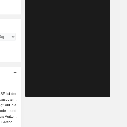
SE ist der
xusgütern.
lgt auf die
is Vuitton,
, Givenchy,