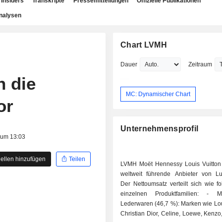
Insiders
Transkripte
Pressemitteilungen
Offizielle Publikationen
nalysen
Chart LVMH
Dauer
Zeitraum
n die
MC: Dynamischer Chart
or
Unternehmensprofil
 um 13:03
ellen hinzufügen
Teilen
LVMH Moët Hennessy Louis Vuitton 
weltweit führende Anbieter von Lu
Der Nettoumsatz verteilt sich wie fo
einzelnen Produktfamilien: - Mode und
Lederwaren (46,7 %): Marken wie Lou
Christian Dior, Celine, Loewe, Kenzo