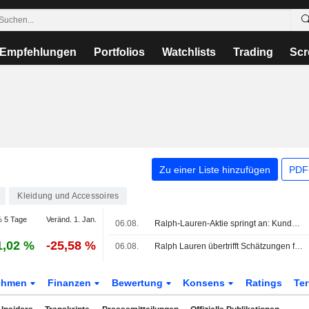
Empfehlungen
Portfolios
Watchlists
Trading
Scr
Zu einer Liste hinzufügen
PDF-
Kleidung und Accessoires
 5 Tage
Veränd. 1. Jan.
06.08.
Ralph-Lauren-Aktie springt an: Kunden in Asien und Nordamerika sorgen für Umsatz-Überraschung
1,02 %
-25,58 %
06.08.
Ralph Lauren übertrifft Schätzungen für den Quartalsumsatz
ehmen
Finanzen
Bewertung
Konsens
Ratings
Te