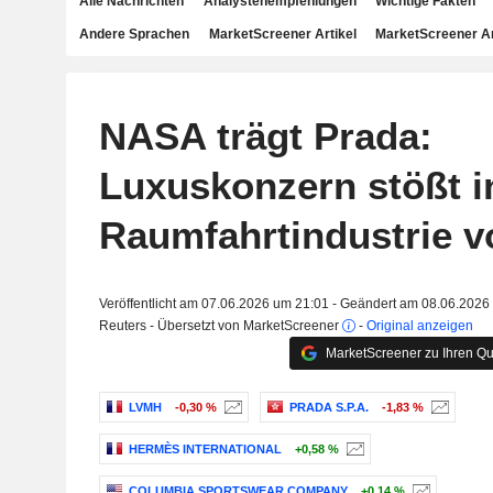
Alle Nachrichten
Analystenempfehlungen
Wichtige Fakten
Andere Sprachen
MarketScreener Artikel
MarketScreener A
NASA trägt Prada:
Luxuskonzern stößt i
Raumfahrtindustrie v
Veröffentlicht am 07.06.2026 um 21:01 - Geändert am 08.06.2026
Reuters - Übersetzt von MarketScreener
-
Original anzeigen
MarketScreener zu Ihren Qu
LVMH
-0,30 %
PRADA S.P.A.
-1,83 %
HERMÈS INTERNATIONAL
+0,58 %
COLUMBIA SPORTSWEAR COMPANY
+0,14 %