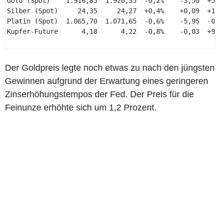
Gold (Spot)    1.916,85  1.920,35  -0,2%    -3,50  +5,1
Silber (Spot)     24,35     24,27  +0,4%    +0,09  +1,6
Platin (Spot)  1.065,70  1.071,65  -0,6%    -5,95  -0,2
Kupfer-Future      4,18      4,22  -0,8%    -0,03  +9,8
Der Goldpreis legte noch etwas zu nach den jüngsten
Gewinnen aufgrund der Erwartung eines geringeren
Zinserhöhungstempos der Fed. Der Preis für die
Feinunze erhöhte sich um 1,2 Prozent.