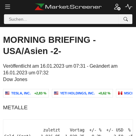
MORNING BRIEFING -
USA/Asien -2-
Veröffentlicht am 16.01.2023 um 07:31 - Geändert am
16.01.2023 um 07:32
Dow Jones
TESLA, INC.
+2,83 %
YETI HOLDINGS, INC.
+0,62 %
MSCI P
METALLE
                zuletzt    Vortag  +/- %  +/- USD  % YT