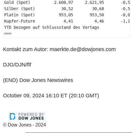
Gold (Spot)          2.608,97     2.621,95       -0,5%
Silber (Spot)           30,52        30,68       -0,5%
Platin (Spot)          953,05       953,50       -0,0%
Kupfer-Future            4,41         4,46       -1,1%
YTD bezogen auf Schlussstand des Vortags 

=== 
Kontakt zum Autor: maerkte.de@dowjones.com
DJG/DJN/flf
(END) Dow Jones Newswires
October 09, 2024 16:10 ET (20:10 GMT)
© Dow Jones - 2024