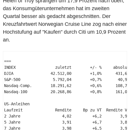
Helen of Troy sprangen um 17,9 Prozent nach oben,
das Konsumgüterunternehmen hat im zweiten
Quartal besser als gedacht abgeschnitten. Der
Kreuzfahrtwert Norwegian Cruise Line zog nach einer
Hochstufung auf "Kaufen" durch Citi um 10,9 Prozent
an.
=== 

INDEX                 zuletzt        +/- %     absolut 
DJIA                42.512,00        +1,0%      431,63 
S&P-500              5.792,04        +0,7%       40,91 
Nasdaq-Comp.        18.291,62        +0,6%      108,70 
Nasdaq-100          20.268,86        +0,8%      161,08 
US-Anleihen 

Laufzeit              Rendite     Bp zu VT  Rendite VT 
2 Jahre                  4,02         +6,2        3,96 
5 Jahre                  3,91         +6,7        3,85 
7 Jahre                  3,98         +6,5        3,91 