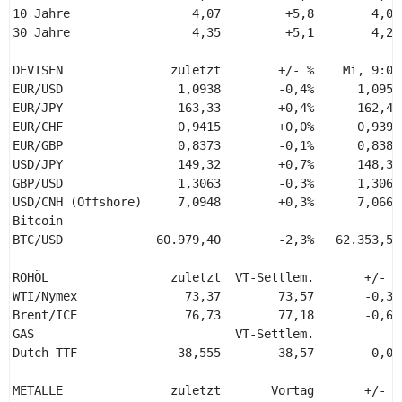
10 Jahre                 4,07         +5,8        4,01 
30 Jahre                 4,35         +5,1        4,29 
DEVISEN               zuletzt        +/- %    Mi, 9:07
EUR/USD                1,0938        -0,4%      1,0958
EUR/JPY                163,33        +0,4%      162,47
EUR/CHF                0,9415        +0,0%      0,9397
EUR/GBP                0,8373        -0,1%      0,8385
USD/JPY                149,32        +0,7%      148,32
GBP/USD                1,3063        -0,3%      1,3068
USD/CNH (Offshore)     7,0948        +0,3%      7,0669
Bitcoin 

BTC/USD             60.979,40        -2,3%   62.353,50
ROHÖL                 zuletzt  VT-Settlem.       +/- %
WTI/Nymex               73,37        73,57       -0,3%
Brent/ICE               76,73        77,18       -0,6%
GAS                            VT-Settlem.             
Dutch TTF              38,555        38,57       -0,0%
METALLE               zuletzt       Vortag       +/- %