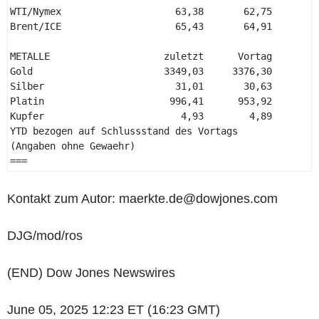
WTI/Nymex                    63,38       62,75       +
Brent/ICE                    65,43       64,91       +
METALLE                    zuletzt      Vortag       +
Gold                       3349,03     3376,30       -
Silber                       31,01       30,63       +
Platin                      996,41      953,92       +
Kupfer                        4,93        4,89       +
YTD bezogen auf Schlussstand des Vortags 

(Angaben ohne Gewaehr) 

=== 
Kontakt zum Autor: maerkte.de@dowjones.com
DJG/mod/ros
(END) Dow Jones Newswires
June 05, 2025 12:23 ET (16:23 GMT)