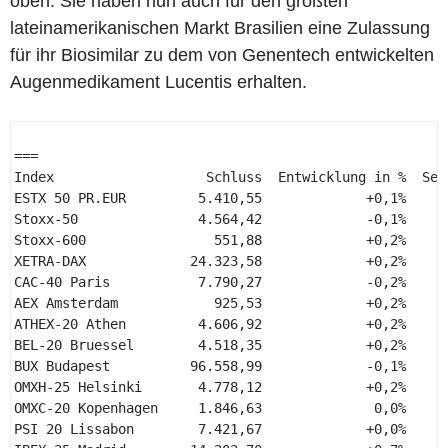
oben. Sie haben nun auch für den größten
lateinamerikanischen Markt Brasilien eine Zulassung
für ihr Biosimilar zu dem von Genentech entwickelten
Augenmedikament Lucentis erhalten.
=== 

Index                   Schluss  Entwicklung in %  Seit
ESTX 50 PR.EUR         5.410,55             +0,1%      
Stoxx-50               4.564,42             -0,1%      
Stoxx-600                551,88             +0,2%      
XETRA-DAX             24.323,58             +0,2%      
CAC-40 Paris           7.790,27             -0,2%      
AEX Amsterdam            925,53             +0,2%      
ATHEX-20 Athen         4.606,92             +0,2%      
BEL-20 Bruessel        4.518,35             +0,2%      
BUX Budapest          96.558,99             -0,1%      
OMXH-25 Helsinki       4.778,12             +0,2%      
OMXC-20 Kopenhagen     1.846,63              0,0%      
PSI 20 Lissabon        7.421,67             +0,0%      