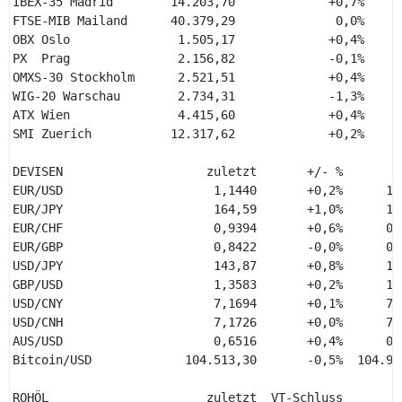
IBEX-35 Madrid        14.203,70             +0,7%      
FTSE-MIB Mailand      40.379,29              0,0%      
OBX Oslo               1.505,17             +0,4%      
PX  Prag               2.156,82             -0,1%      
OMXS-30 Stockholm      2.521,51             +0,4%      
WIG-20 Warschau        2.734,31             -1,3%      
ATX Wien               4.415,60             +0,4%      
SMI Zuerich           12.317,62             +0,2%      
DEVISEN                    zuletzt       +/- %        
EUR/USD                     1,1440       +0,2%      1,
EUR/JPY                     164,59       +1,0%      16
EUR/CHF                     0,9394       +0,6%      0,
EUR/GBP                     0,8422       -0,0%      0,
USD/JPY                     143,87       +0,8%      14
GBP/USD                     1,3583       +0,2%      1,
USD/CNY                     7,1694       +0,1%      7,
USD/CNH                     7,1726       +0,0%      7,
AUS/USD                     0,6516       +0,4%      0,
Bitcoin/USD             104.513,30       -0,5%  104.99
ROHÖL                      zuletzt  VT-Schluss       +