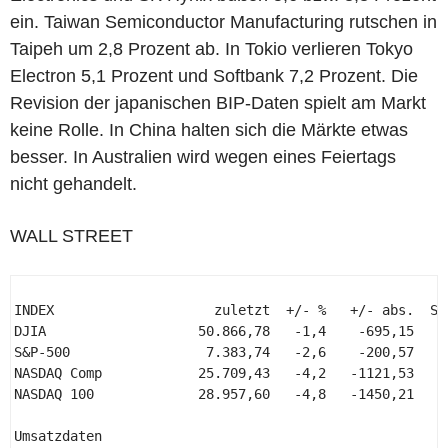
ein. Taiwan Semiconductor Manufacturing rutschen in
Taipeh um 2,8 Prozent ab. In Tokio verlieren Tokyo
Electron 5,1 Prozent und Softbank 7,2 Prozent. Die
Revision der japanischen BIP-Daten spielt am Markt
keine Rolle. In China halten sich die Märkte etwas
besser. In Australien wird wegen eines Feiertags
nicht gehandelt.
WALL STREET
INDEX                    zuletzt  +/- %   +/- abs.  Sch
DJIA                   50.866,78   -1,4    -695,15     
S&P-500                 7.383,74   -2,6    -200,57     
NASDAQ Comp            25.709,43   -4,2   -1121,53     
NASDAQ 100             28.957,60   -4,8   -1450,21     
Umsatzdaten 
