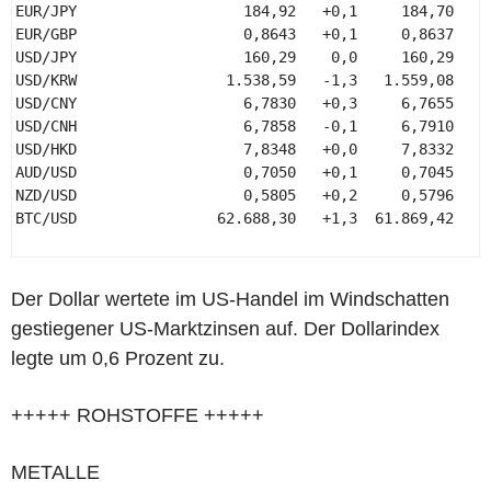
EUR/JPY                   184,92   +0,1     184,70    
EUR/GBP                   0,8643   +0,1     0,8637    
USD/JPY                   160,29    0,0     160,29    
USD/KRW                 1.538,59   -1,3   1.559,08    
USD/CNY                   6,7830   +0,3     6,7655    
USD/CNH                   6,7858   -0,1     6,7910    
USD/HKD                   7,8348   +0,0     7,8332    
AUD/USD                   0,7050   +0,1     0,7045    
NZD/USD                   0,5805   +0,2     0,5796    
BTC/USD                62.688,30   +1,3  61.869,42    
Der Dollar wertete im US-Handel im Windschatten
gestiegener US-Marktzinsen auf. Der Dollarindex
legte um 0,6 Prozent zu.
+++++ ROHSTOFFE +++++
METALLE