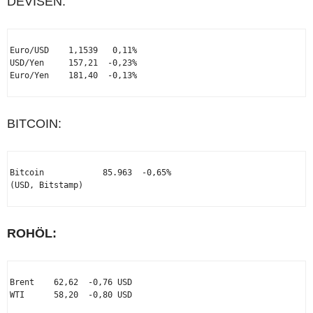
DEVISEN:
Euro/USD    1,1539   0,11%

USD/Yen     157,21  -0,23%

Euro/Yen    181,40  -0,13%

BITCOIN:
Bitcoin            85.963  -0,65%

(USD, Bitstamp)                  

ROHÖL:
Brent    62,62  -0,76 USD

WTI      58,20  -0,80 USD
