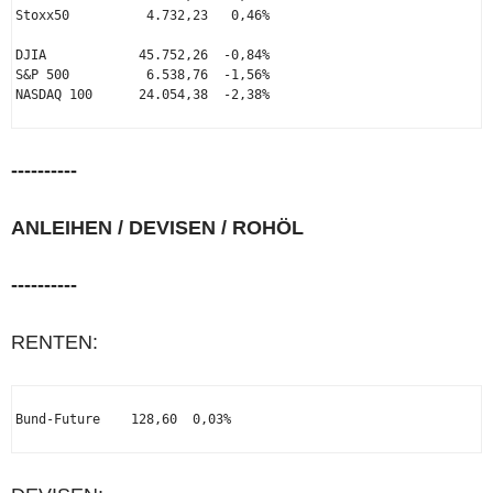
Stoxx50          4.732,23   0,46%

DJIA            45.752,26  -0,84%

S&P 500          6.538,76  -1,56%

NASDAQ 100      24.054,38  -2,38%

----------
ANLEIHEN / DEVISEN / ROHÖL
----------
RENTEN:
Bund-Future    128,60  0,03%
