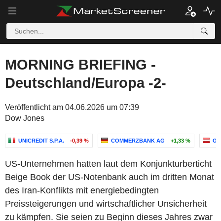
MORNING BRIEFING -
Deutschland/Europa -2-
Veröffentlicht am 04.06.2026 um 07:39
Dow Jones
UNICREDIT S.P.A.
-0,39 %
COMMERZBANK AG
+1,33 %
OM
US-Unternehmen hatten laut dem Konjunkturberticht
Beige Book der US-Notenbank auch im dritten Monat
des Iran-Konflikts mit energiebedingten
Preissteigerungen und wirtschaftlicher Unsicherheit
zu kämpfen. Sie seien zu Beginn dieses Jahres zwar