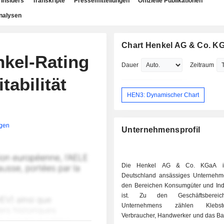
Insiders
Transkripte
Pressemitteilungen
Offizielle Publikationen
nalysen
Chart Henkel AG & Co. K
nkel-Rating
Dauer
Zeitraum
tabilität
HEN3: Dynamischer Chart
igen
Unternehmensprofil
Die Henkel AG & Co. KGaA is
Deutschland ansässiges Unternehm
den Bereichen Konsumgüter und Indus
ist. Zu den Geschäftsberei
Unternehmens zählen Klebst
Verbraucher, Handwerker und das B