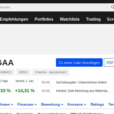
Empfehlungen
Portfolios
Watchlists
Trading
Scr
GAA
Zu einer Liste hinzufügen
PDF-
6048432
HEN3
Chemie - spezialisiert
5 Tage
Veränd. 1. Jan.
06.08.
Gut behauptet - Unternehmen liefern
,33 %
+14,31 %
06.08.
Henkel: Gute Mischung aus Widerstandsfähigkeit und Wachstum
ehmen
Finanzen
Bewertung
Konsens
Ratings
Te