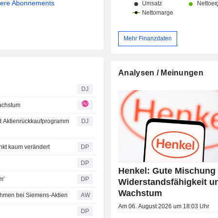
sere Abonnements
Mehr Finanzdaten
Analysen / Meinungen
DJ
Wachstum
 Aktienrückkaufprogramm
DJ
nkt kaum verändert
DP
DP
Henkel: Gute Mischung
m'
DP
Widerstandsfähigkeit u
Wachstum
nahmen bei Siemens-Aktien
AW
Am 06. August 2026 um 18:03 Uhr
DP