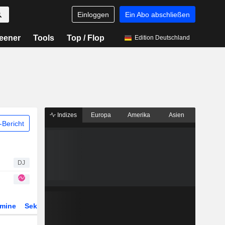
Einloggen
Ein Abo abschließen
eener
Tools
Top / Flop
Edition Deutschland
Indizes
Europa
Amerika
Asien
Bericht
DJ
rmine
Sektor
Derivate
ETFs