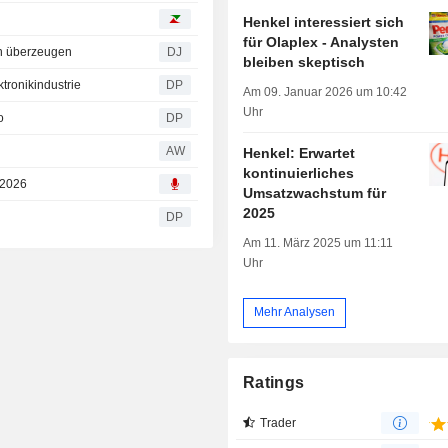
Henkel interessiert sich
für Olaplex - Analysten
n überzeugen
DJ
bleiben skeptisch
tronikindustrie
DP
Am 09. Januar 2026 um 10:42
Uhr
o
DP
AW
Henkel: Erwartet
kontinuierliches
 2026
Umsatzwachstum für
2025
DP
Am 11. März 2025 um 11:11
Uhr
Mehr Analysen
Ratings
Trader