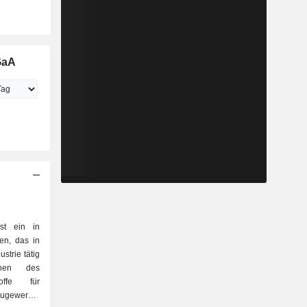
GaA
t ein in
en, das in
trie tätig
chen des
offe für
augewerbe,