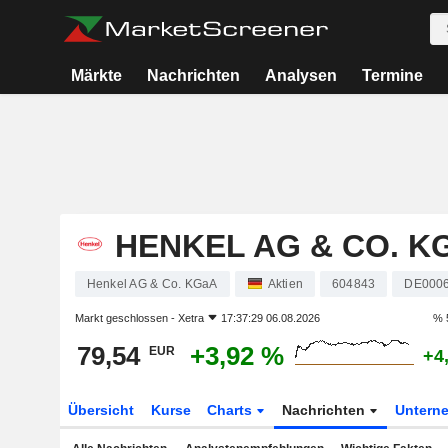
Märkte
Nachrichten
Analysen
Termine
HENKEL AG & CO. K
Henkel AG & Co. KGaA
Aktien
604843
DE000
Markt geschlossen -
Xetra
17:37:29 06.08.2026
% 
79,54
+3,92 %
EUR
+4
Übersicht
Kurse
Charts
Nachrichten
Untern