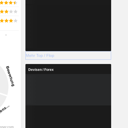
-
Mehr Top / Flop
Devisen / Forex