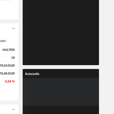
ufen
HALTEN
19
79,54
EUR
76,96
EUR
Rohstoffe
-3,24 %