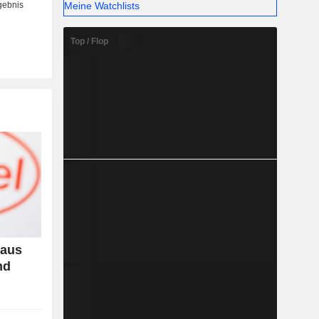
Meine Watchlists
Top / Flop
 aus
nd