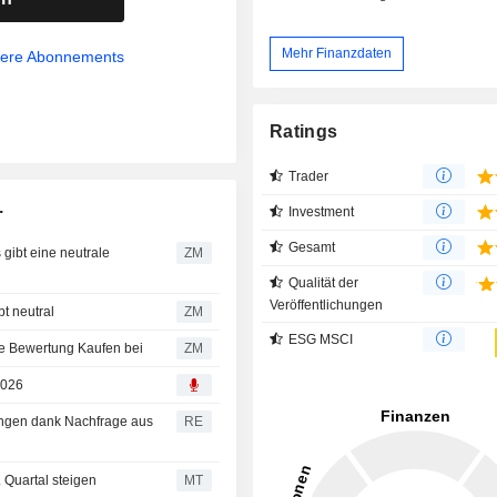
Mehr Finanzdaten
sere Abonnements
Ratings
Trader
.
Investment
Gesamt
ZM
Qualität der
Veröffentlichungen
s bleibt neutral
ZM
ESG MSCI
ities behält die Bewertung Kaufen bei
ZM
2026
ungen dank Nachfrage aus
RE
 Quartal steigen
MT