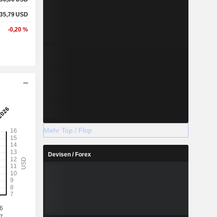
35,79
USD
-0,20 %
Mehr Top / Flop
Devisen / Forex