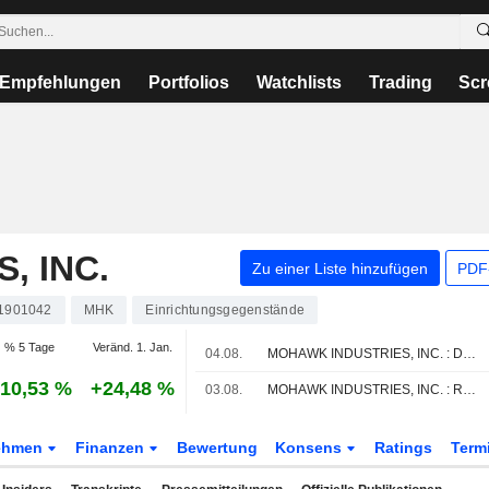
Empfehlungen
Portfolios
Watchlists
Trading
Scr
, INC.
Zu einer Liste hinzufügen
PDF-
1901042
MHK
Einrichtungsgegenstände
% 5 Tage
Veränd. 1. Jan.
04.08.
MOHAWK INDUSTRIES, INC. : Deutsche Bank Securities gibt eine neutrale Bewertung ab
10,53 %
+24,48 %
03.08.
MOHAWK INDUSTRIES, INC. : RBC Capital Markets bleibt neutral
ehmen
Finanzen
Bewertung
Konsens
Ratings
Term