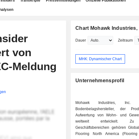
Insiders
Transkripte
Pressemitteilungen
Offizielle Publikationen
nalysen
Chart Mohawk Industries, 
nsider
Dauer
Zeitraum
rt von
MHK: Dynamischer Chart
SEC-Meldung
Unternehmensprofil
igen
Mohawk Industries, Inc. 
Bodenbelagshersteller, der Pro
Aufwertung von Wohn- und Gewer
weltweit entwickelt. Zu
Geschäftsbereichen gehören Globa
Flooring North America (Floorin