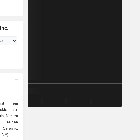
Inc.
ist ein
dukte zur
beflächen
 seinen
l Ceramic,
g NA) und