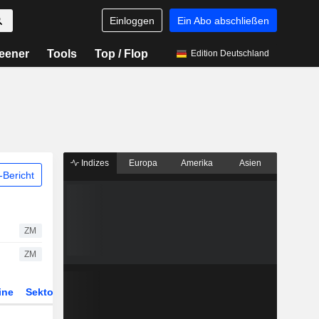
Einloggen
Ein Abo abschließen
eener
Tools
Top / Flop
Edition Deutschland
Indizes
Europa
Amerika
Asien
Bericht
ZM
ZM
ine
Sektor
Derivate
ETFs