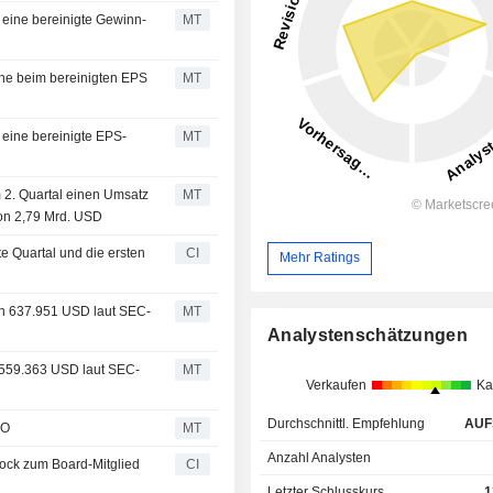
l eine bereinigte Gewinn-
MT
nne beim bereinigten EPS
MT
l eine bereinigte EPS-
MT
m 2. Quartal einen Umsatz
MT
on 2,79 Mrd. USD
te Quartal und die ersten
CI
Mehr Ratings
von 637.951 USD laut SEC-
MT
Analystenschätzungen
n 559.363 USD laut SEC-
MT
Verkaufen
Ka
Durchschnittl. Empfehlung
AUF
EO
MT
Anzahl Analysten
Cock zum Board-Mitglied
CI
Letzter Schlusskurs
1