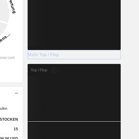
Mehr Top / Flop
Top / Flop
ufen
STOCKEN
15
36,06
USD