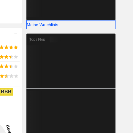
Meine Watchlists
Top / Flop
BBB