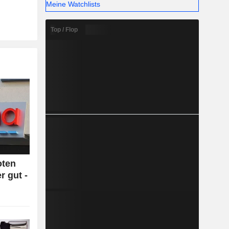
Meine Watchlists
Top / Flop
oten
r gut -