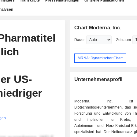
Insiders
Transkripte
Pressemitteilungen
Offizielle Publikationen
nalysen
Chart Moderna, Inc.
Pharmatitel
Dauer
Zeitraum
lich
MRNA: Dynamischer Chart
der US-
Unternehmensprofil
niedriger
Moderna, Inc. is
Biotechnologieunternehmen, das si
Forschung und Entwicklung von Th
igen
und Impfstoffen für Krebs, Inf
Autoimmun- und Herz-Kreislauf-Er
spezialisiert hat. Der Nettoumsatz gl