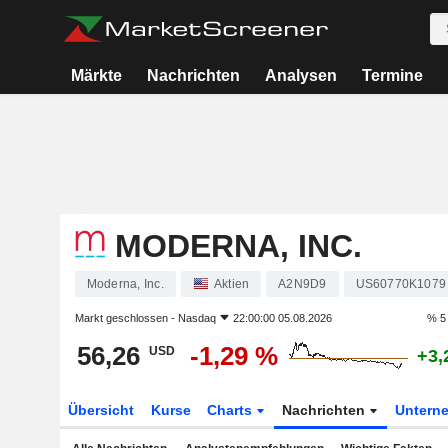
Märkte
Nachrichten
Analysen
Termine
MODERNA, INC.
Moderna, Inc.
Aktien
A2N9D9
US60770K1079
Markt geschlossen -
Nasdaq
22:00:00 05.08.2026
% 5
56,26
-1,29 %
USD
+3,
Übersicht
Kurse
Charts
Nachrichten
Untern