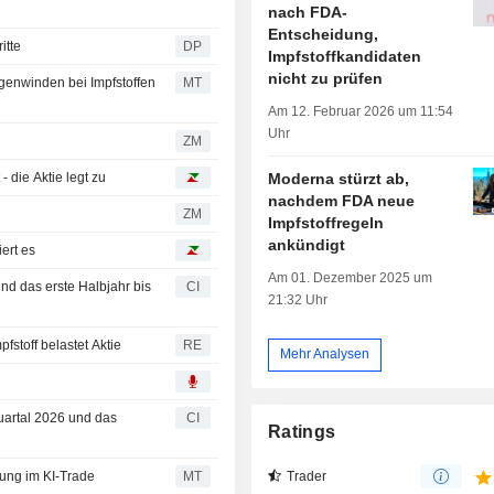
nach FDA-
Entscheidung,
itte
DP
Impfstoffkandidaten
nicht zu prüfen
Gegenwinden bei Impfstoffen
MT
Am 12. Februar 2026 um 11:54
Uhr
ZM
Moderna stürzt ab,
- die Aktie legt zu
nachdem FDA neue
ZM
Impfstoffregeln
ankündigt
iert es
Am 01. Dezember 2025 um
nd das erste Halbjahr bis
CI
21:32 Uhr
fstoff belastet Aktie
RE
Mehr Analysen
Quartal 2026 und das
CI
Ratings
Trader
ung im KI-Trade
MT