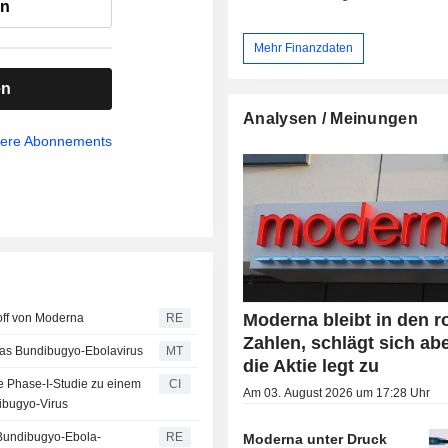
en
Mehr Finanzdaten
en
Analysen / Meinungen
sere Abonnements
Moderna bleibt in den r
ff von Moderna
RE
Zahlen, schlägt sich abe
as Bundibugyo-Ebolavirus
MT
die Aktie legt zu
e Phase-I-Studie zu einem
CI
Am 03. August 2026 um 17:28 Uhr
ibugyo-Virus
 Bundibugyo-Ebola-
RE
Moderna unter Druck