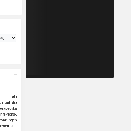
t ein
ch auf die
erapeutika
ektions-,
krankungen
iedert sich