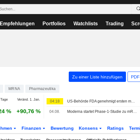
Empfehlungen
Portfolios
Watchlists
Trading
Scr
Zu einer Liste hinzufügen
PDF-
MRNA
Pharmazeutika
 Tage
Veränd. 1. Jan.
04:18
US-Behörde FDA genehmigt ersten mRNA-Grippeimpfstoff von Moderna
24 %
+90,76 %
04.08.
Moderna startet Phase-1-Studie zu mRNA-1469 gegen das Bundibugyo-Ebolavirus
ehmen
Finanzen
Bewertung
Konsens
Ratings
Term