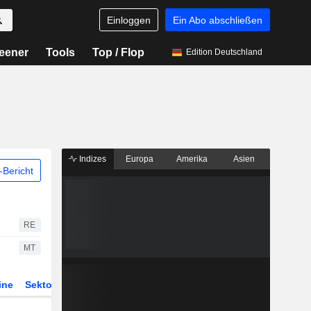
Einloggen
Ein Abo abschließen
eener
Tools
Top / Flop
Edition Deutschland
Indizes
Europa
Amerika
Asien
Bericht
RE
MT
ine
Sektor
Derivate
ETFs