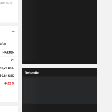
ufen
HALTEN
23
56,26
USD
Rohstoffe
50,84
USD
-9,62 %