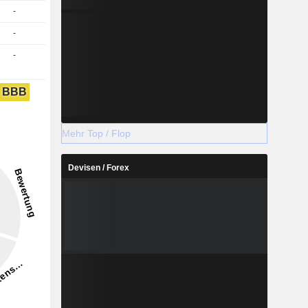
-
-
-
BBB
Mehr Top / Flop
Devisen / Forex