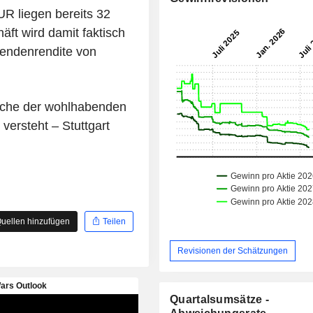
UR liegen bereits 32
ft wird damit faktisch
dendenrendite von
nsche der wohlhabenden
ersteht – Stuttgart
uellen hinzufügen
Teilen
Revisionen der Schätzungen
Quartalsumsätze -