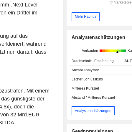
amm „Next Level
n ein Drittel im
Mehr Ratings
rung auf das
Analystenschätzungen
erkleinert, während
Verkaufen
Ka
tzt nun darauf, dass
Durchschnittl. Empfehlung
AUF
Anzahl Analysten
Letzter Schlusskurs
Mittleres Kursziel
bzustrafen. Mit einem
Abstand / Mittleres Kursziel
 das günstigste der
,5x), doch die
Analystenschätzungen
 von 32 Mrd.EUR
EBITDA.
Gewinnrevisionen