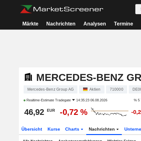
Märkte
Nachrichten
Analysen
Termine
MERCEDES-BENZ G
Mercedes-Benz Group AG
Aktien
710000
DE0
Realtime-Estimate
Tradegate
14:35:23 06.08.2026
% 5 
46,92
-0,72 %
EUR
-0,
Übersicht
Kurse
Charts
Nachrichten
Untern