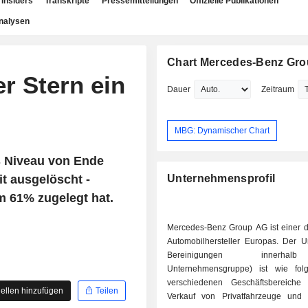
Insiders
Transkripte
Pressemitteilungen
Offizielle Publikationen
nalysen
Chart Mercedes-Benz Gr
r Stern ein
Dauer
Zeitraum
MBG: Dynamischer Chart
s Niveau von Ende
t ausgelöscht -
Unternehmensprofil
 61% zugelegt hat.
Mercedes-Benz Group AG ist einer d
Automobilhersteller Europas. Der U
Bereinigungen innerha
Unternehmensgruppe) ist wie fol
verschiedenen Geschäftsbereiche ve
ellen hinzufügen
Teilen
Verkauf von Privatfahrzeuge und K