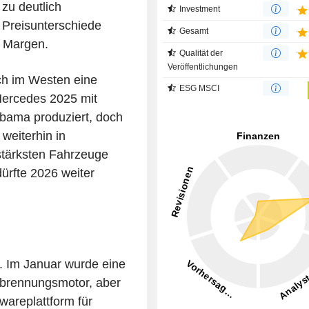
zu deutlich
Investment
e Preisunterschiede
Gesamt
e Margen.
Qualität der
Veröffentlichungen
ich im Westen eine
ESG MSCI
Mercedes 2025 mit
bama produziert, doch
weiterhin in
tärksten Fahrzeuge
dürfte 2026 weiter
. Im Januar wurde eine
erbrennungsmotor, aber
wareplattform für