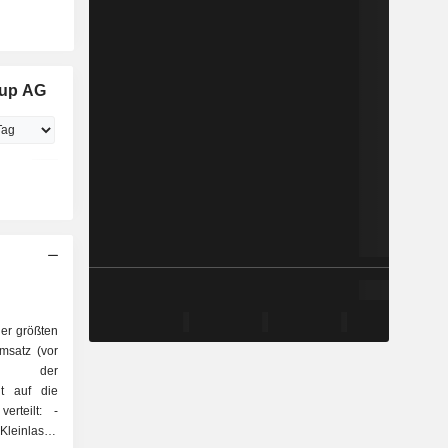
oup AG
er größten
msatz (vor
lb der
gt auf die
rteilt: -
leinlaster