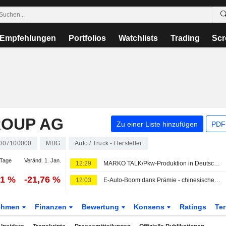
Empfehlungen
Portfolios
Watchlists
Trading
Scr
ROUP AG
Zu einer Liste hinzufügen
PDF-
007100000
MBG
Auto / Truck - Hersteller
Tage
Veränd. 1. Jan.
12:29
MARKO TALK/Pkw-Produktion in Deutschland sinkt im Juli
21 %
-21,76 %
12:03
E-Auto-Boom dank Prämie - chinesische Hersteller profitieren
ehmen
Finanzen
Bewertung
Konsens
Ratings
Te