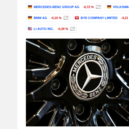
MERCEDES-BENZ GROUP AG
-0,72 %
VOLKSWA
BMW AG
-0,10 %
BYD COMPANY LIMITED
-4,21
LI AUTO INC.
-0,39 %