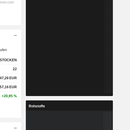
ufen
STOCKEN
22
47,26
EUR
57,16
EUR
+20,95 %
Rohstoffe