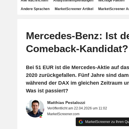
Alle Nachrichten
Analystenempfehlungen
Wichtige Fakten
Andere Sprachen
MarketScreener Artikel
MarketScreener A
Mercedes-Benz: Ist de
Comeback-Kandidat?
Bei 51 EUR ist die Mercedes-Aktie auf da
2020 zurückgefallen. Fünf Jahre sind dami
während der DAX im gleichen Zeitraum um
Was ist passiert?
Matthias Pestalozzi
Veröffentlicht am 22.04.2026 um 11:02
MarketScreener.com
MarketScreener zu Ihren Qu