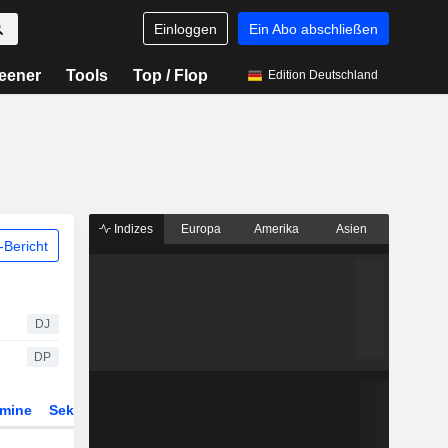
Einloggen
Ein Abo abschließen
eener
Tools
Top / Flop
Edition Deutschland
Indizes
Europa
Amerika
Asien
Bericht
DJ
DP
rmine
Sektor
Derivate
ETFs