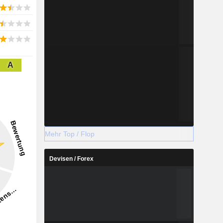
A
Mehr Top / Flop
Devisen / Forex