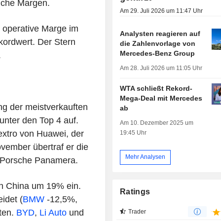
liche Margen.
Am 29. Juli 2026 um 11:47 Uhr
e operative Marge im
Analysten reagieren auf
kordwert. Der Stern
die Zahlenvorlage von
Mercedes-Benz Group
.
Am 28. Juli 2026 um 11:05 Uhr
WTA schließt Rekord-
Mega-Deal mit Mercedes
g der meistverkauften
ab
unter den Top 4 auf.
Am 10. Dezember 2025 um
extro von Huawei, der
19:45 Uhr
vember übertraf er die
Mehr Analysen
 Porsche Panamera.
in China um 19% ein.
Ratings
idet (
BMW
-12,5%,
ten.
BYD
,
Li Auto
und
Trader