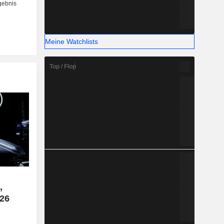
Meine Watchlists
Top / Flop
,
26
e