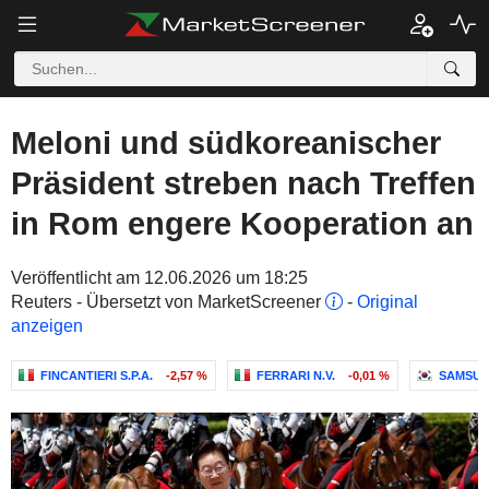
Meloni und südkoreanischer
Präsident streben nach Treffen
in Rom engere Kooperation an
Veröffentlicht am 12.06.2026 um 18:25
Reuters - Übersetzt von MarketScreener
-
Original
anzeigen
FINCANTIERI S.P.A.
-2,57 %
FERRARI N.V.
-0,01 %
SAMSUN