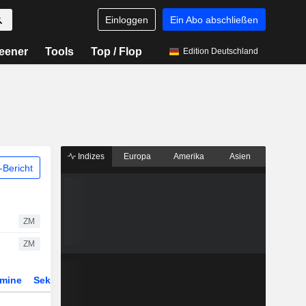
Einloggen
Ein Abo abschließen
eener
Tools
Top / Flop
Edition Deutschland
Indizes
Europa
Amerika
Asien
Bericht
ZM
ZM
rmine
Sektor
Derivate
ETFs