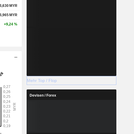
3,630
MYR
3,965
MYR
+9,24 %
Mehr Top / Flop
Devisen / Forex