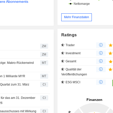
sere Abonnements
Mehr Finanzdaten
Ratings
Trader
ZM
Investment
ZM
Gesamt
 Folge: Makro-Rückenwind
MT
Qualität der
Veröffentlichungen
on 1 Milliarde MYR
MT
ESG MSCI
e Quartal zum 31. März
CI
e für das am 31. Dezember
CI
26
nsausschusses mit Wirkung
CI