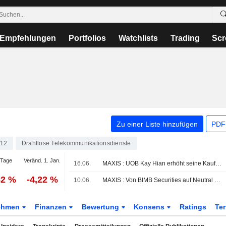
Empfehlungen
Portfolios
Watchlists
Trading
Scr
Zu einer Liste hinzufügen
PDF-
12
Drahtlose Telekommunikationsdienste
 Tage
Veränd. 1. Jan.
16.06.
MAXIS : UOB Kay Hian erhöht seine Kaufempfehlung
82 %
-4,22 %
10.06.
MAXIS : Von BIMB Securities auf Neutral hochgestuft
ehmen
Finanzen
Bewertung
Konsens
Ratings
Te