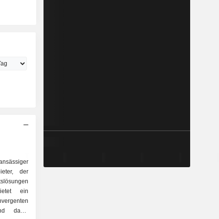
ansässiger
ieter, der
tslösungen
etet ein
vergenten
und damit