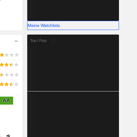
Meine Watchlists
Top / Flop
AA