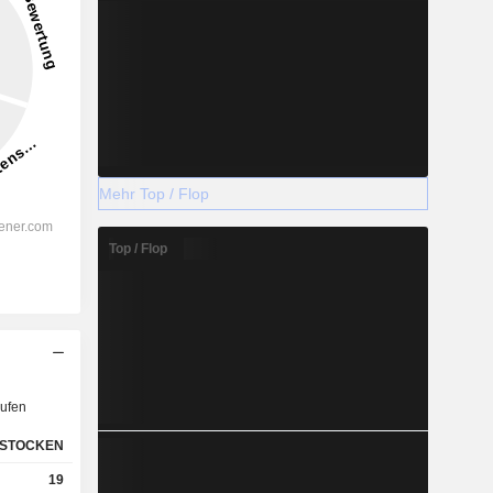
Mehr Top / Flop
Top / Flop
ufen
STOCKEN
19