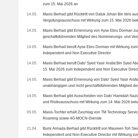
zum 15. Mai 2026 an
14.05.
Maxis Berhad gibt Rücktritt von Datuk Johan Bin Idris 
Vergütungsausschuss mit Wirkung zum 15. Mai 2026 be
14.05.
Maxis Berhad gibt Ernennung von Ayse Ebru Dorman zu
geschäftsführenden Mitglied des Nominierungs- und Ve
Wirkung zum 15. Mai 2026 bekannt
14.05.
Maxis Berhad beruft Ayse Ebru Dorman mit Wirkung zum
Independent and Non Executive Director
14.05.
Maxis Berhad beruft Dato' Syed Yasir Arafat Bin Syed Ab
15. Mai 2026 zum Independent and Non Executive Direc
14.05.
Maxis Berhad gibt Ernennung von Dato' Syed Yasir Araf
unabhängigen und nicht geschäftsführenden Mitglied d
mit Wirkung zum 15. Mai 2026 bekannt
14.05.
Maxis Berhad gibt Ausscheiden von Dato' Hamidah Nazi
und Risikoausschuss mit Wirkung zum 14. Mai 2026 bek
05.05.
Maxis-Tochter erhält Zuschlag von TM Technology Servic
Roaming sowie 4G-MOCN-Dienste
21.04.
Bumi Armada Berhad gibt Rücktritt von Maureen Toh Sie
Independent und Non-Executive Director mit Wirkung zu