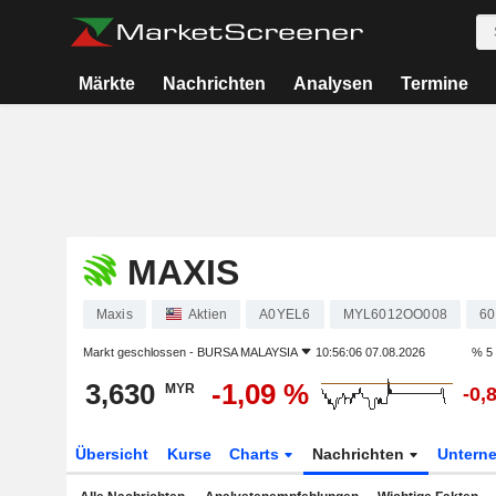
Märkte
Nachrichten
Analysen
Termine
MAXIS
Maxis
Aktien
A0YEL6
MYL6012OO008
60
Markt geschlossen -
BURSA MALAYSIA
10:56:06 07.08.2026
% 5
3,630
-1,09 %
MYR
-0,
Übersicht
Kurse
Charts
Nachrichten
Untern