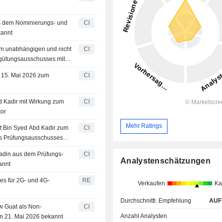
aus dem Nominierungs- und
CI
kannt
m unabhängigen und nicht
CI
rgütungsausschusses mit
 15. Mai 2026 zum
CI
d Kadir mit Wirkung zum
CI
tor
Mehr Ratings
at Bin Syed Abd Kadir zum
CI
es Prüfungsausschusses
adin aus dem Prüfungs-
CI
Analystenschätzungen
annt
es für 2G- und 4G-
RE
Verkaufen
Ka
Durchschnittl. Empfehlung
AUF
w Guat als Non-
CI
Anzahl Analysten
m 21. Mai 2026 bekannt