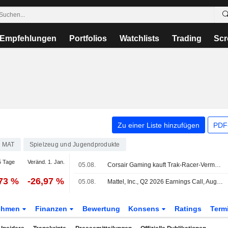
Empfehlungen
Portfolios
Watchlists
Trading
Scr
Zu einer Liste hinzufügen
PDF-
MAT
Spielzeug und Jugendprodukte
 Tage
Veränd. 1. Jan.
05.08.
Corsair Gaming kauft Trak-Racer-Vermögenswerte zur Erweiterung des Simulationsportfolios
,73 %
-26,97 %
05.08.
Mattel, Inc., Q2 2026 Earnings Call, Aug 04, 2026
ehmen
Finanzen
Bewertung
Konsens
Ratings
Term