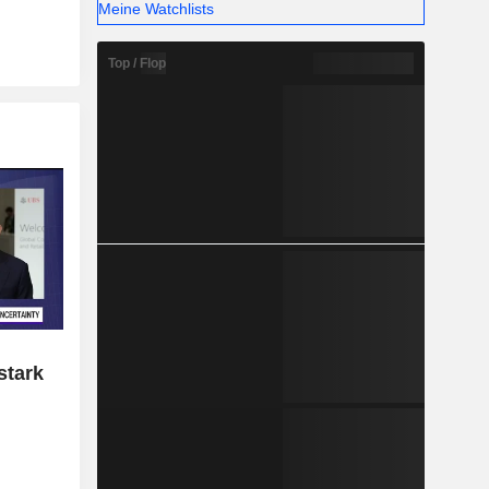
Meine Watchlists
Top / Flop
stark