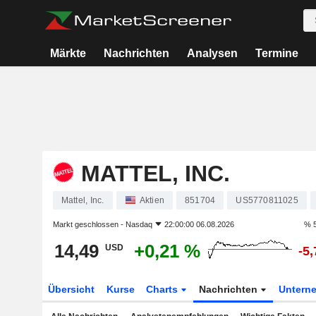
Märkte
Nachrichten
Analysen
Termine
MATTEL, INC.
Mattel, Inc.
Aktien
851704
US5770811025
Markt geschlossen -
Nasdaq
22:00:00 06.08.2026
% 5
14,49
+0,21 %
USD
-5
Übersicht
Kurse
Charts
Nachrichten
Untern