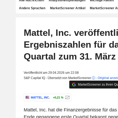
Alle Nachrichten
Analystenempfehlungen
Wichtige Fakten
Andere Sprachen
MarketScreener Artikel
MarketScreener A
Mattel, Inc. veröffentl
Ergebniszahlen für da
Quartal zum 31. März
Veröffentlicht am 29.04.2026 um 22:08
S&P Capital IQ - Übersetzt von MarketScreener
-
Original anze
MarketScreener zu Ihren Qu
MATTEL, INC.
+0,21 %
Mattel, Inc. hat die Finanzergebnisse für da
Ende gegangene erste Quartal bekannt gege