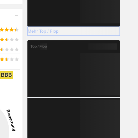
Mehr Top / Flop
Top / Flop
BBB