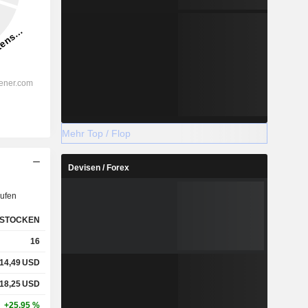
Mehr Top / Flop
Devisen / Forex
ufen
STOCKEN
16
14,49
USD
18,25
USD
+25,95 %