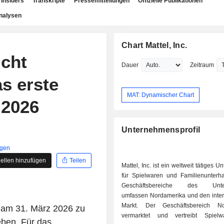
Insiders
Transkripte
Pressemitteilungen
Offizielle Publikationen
nalysen
Chart Mattel, Inc.
icht
Dauer
Zeitraum
s erste
MAT: Dynamischer Chart
 2026
Unternehmensprofil
igen
ellen hinzufügen
Teilen
Mattel, Inc. ist ein weltweit tätiges 
für Spielwaren und Familienunterha
Geschäftsbereiche des Unte
umfassen Nordamerika und den inter
Markt. Der Geschäftsbereich No
s am 31. März 2026 zu
vermarktet und vertreibt Spiel
ben. Für das