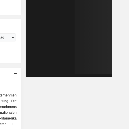
Unternehmen
ltung. Die
rnehmens
nationalen
rdamerika
waren und