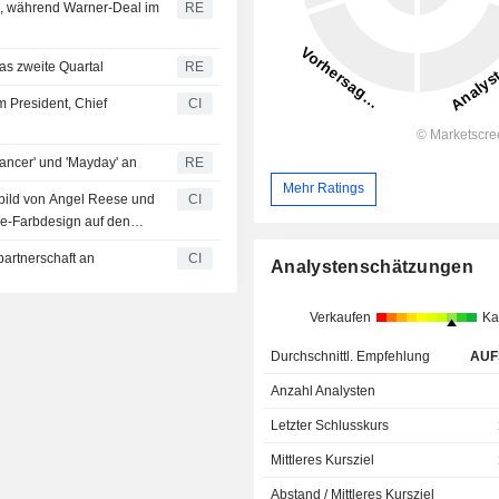
l, während Warner-Deal im
RE
s zweite Quartal
RE
m President, Chief
CI
ancer' und 'Mayday' an
RE
Mehr Ratings
rbild von Angel Reese und
CI
ie-Farbdesign auf den
artnerschaft an
CI
Analystenschätzungen
Verkaufen
Ka
Durchschnittl. Empfehlung
AUF
Anzahl Analysten
Letzter Schlusskurs
Mittleres Kursziel
Abstand / Mittleres Kursziel