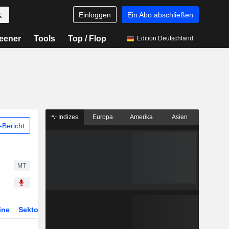
Einloggen
Ein Abo abschließen
eener
Tools
Top / Flop
Edition Deutschland
Indizes
Europa
Amerika
Asien
Bericht
MT
ine
Sektor
Derivate
ETFs