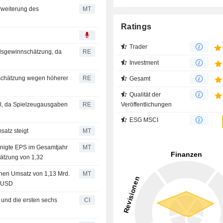
rweiterung des
MT
Ratings
Trader
talsgewinnschätzung, da
RE
Investment
nschätzung wegen höherer
RE
Gesamt
Qualität der
Veröffentlichungen
al, da Spielzeugausgaben
RE
ESG MSCI
satz steigt
MT
einigte EPS im Gesamtjahr
MT
ätzung von 1,32
einen Umsatz von 1,13 Mrd.
MT
. USD
l und die ersten sechs
CI