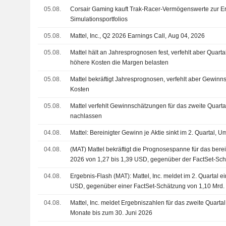
05.08.
Corsair Gaming kauft Trak-Racer-Vermögenswerte zur E
Simulationsportfolios
05.08.
Mattel, Inc., Q2 2026 Earnings Call, Aug 04, 2026
05.08.
Mattel hält an Jahresprognosen fest, verfehlt aber Quar
höhere Kosten die Margen belasten
05.08.
Mattel bekräftigt Jahresprognosen, verfehlt aber Gewin
Kosten
05.08.
Mattel verfehlt Gewinnschätzungen für das zweite Quart
nachlassen
04.08.
Mattel: Bereinigter Gewinn je Aktie sinkt im 2. Quartal, Um
04.08.
(MAT) Mattel bekräftigt die Prognosespanne für das ber
2026 von 1,27 bis 1,39 USD, gegenüber der FactSet-Sch
04.08.
Ergebnis-Flash (MAT): Mattel, Inc. meldet im 2. Quartal 
USD, gegenüber einer FactSet-Schätzung von 1,10 Mrd
04.08.
Mattel, Inc. meldet Ergebniszahlen für das zweite Quarta
Monate bis zum 30. Juni 2026