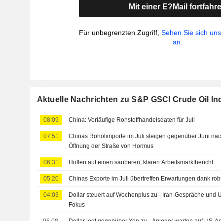
Mit einer E?Mail fortfahr
Für unbegrenzten Zugriff,
Sehen Sie sich un
an.
Aktuelle Nachrichten zu S&P GSCI Crude Oil In
08:09
China: Vorläufige Rohstoffhandelsdaten für Juli
07:51
Chinas Rohölimporte im Juli steigen gegenüber Juni na
Öffnung der Straße von Hormus
06:31
Hoffen auf einen sauberen, klaren Arbeitsmarktbericht
05:20
Chinas Exporte im Juli übertreffen Erwartungen dank ro
04:03
Dollar steuert auf Wochenplus zu - Iran-Gespräche und 
Fokus