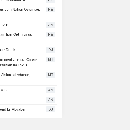
rbeitsmarktdaten
RE
aus dem Nahen Osten seit
RE
n MIB
AN
 an; Iran-Optimismus
RE
ter Druck
DJ
gen mögliche Iran-Oman-
MT
lszahlen im Fokus
e Aktien schwächer,
MT
 MIB
AN
AN
end für Abgaben
DJ