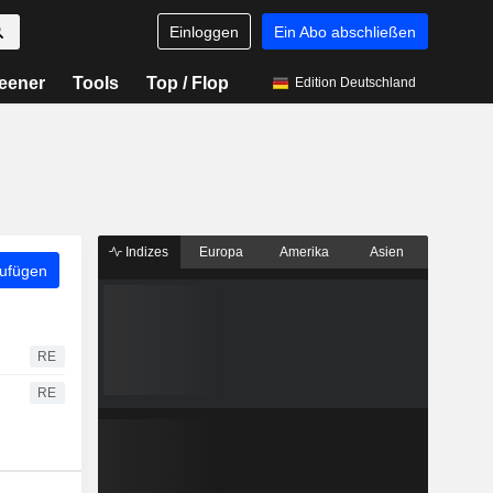
Einloggen
Ein Abo abschließen
eener
Tools
Top / Flop
Edition Deutschland
Indizes
Europa
Amerika
Asien
zufügen
RE
RE