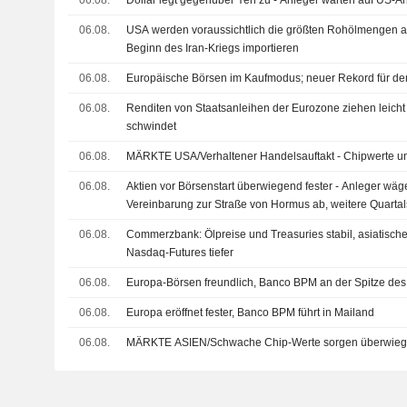
06.08.
Dollar legt gegenüber Yen zu - Anleger warten auf US-A
06.08.
USA werden voraussichtlich die größten Rohölmengen 
Beginn des Iran-Kriegs importieren
06.08.
Europäische Börsen im Kaufmodus; neuer Rekord für de
06.08.
Renditen von Staatsanleihen der Eurozone ziehen leicht
schwindet
06.08.
MÄRKTE USA/Verhaltener Handelsauftakt - Chipwerte un
06.08.
Aktien vor Börsenstart überwiegend fester - Anleger wä
Vereinbarung zur Straße von Hormus ab, weitere Quarta
06.08.
Commerzbank: Ölpreise und Treasuries stabil, asiatisch
Nasdaq-Futures tiefer
06.08.
Europa-Börsen freundlich, Banco BPM an der Spitze des
06.08.
Europa eröffnet fester, Banco BPM führt in Mailand
06.08.
MÄRKTE ASIEN/Schwache Chip-Werte sorgen überwieg