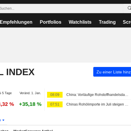
Empfehlungen
Portfolios
Watchlists
Trading
Scr
L INDEX
Zu einer Liste hin
 5 Tage
Veränd. 1. Jan.
08:09
China: Vorläufige Rohstoffhandelsdaten für Juli
8,32 %
+35,18 %
07:51
Chinas Rohölimporte im Juli steigen gegenüber Juni nach Käufen während kurzer Öffnung der Straße von Hormus
e