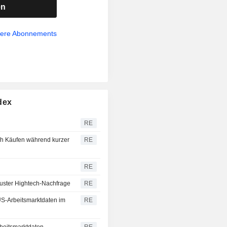
en
sere Abonnements
dex
RE
ch Käufen während kurzer
RE
RE
buster Hightech-Nachfrage
RE
US-Arbeitsmarktdaten im
RE