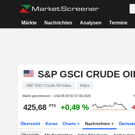
Märkte
Nachrichten
Analysen
Termine
S&P GSCI CRUDE OI
S&P GSCI Crude Oil Index
Index
Markt geschlossen - USA
08:38:50 07.08.2026
%
425,68
+0,49 %
PTS
-
Übersicht
Kurse
Charts
Nachrichten
Derivat