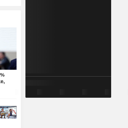
0%
e,