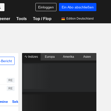
Einloggen
Ein Abo abschließen
eener
Tools
Top / Flop
Edition Deutschland
Indizes
Europa
Amerika
Asien
Bericht
RE
RE
rmine
Sektor
Derivate
ETFs