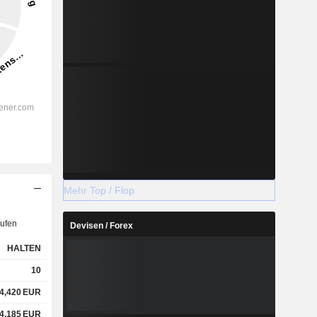
Mehr Top / Flop
ufen
Devisen / Forex
HALTEN
10
4,420
EUR
4,185
EUR