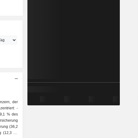
nzern, der
ntriert: -
59,1 % des
rsicherung
rung (36,2
g (12,3 %)