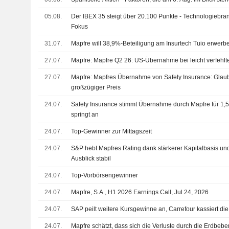
05.08.
Der IBEX 35 steigt über 20.100 Punkte - Technologiebra
Fokus
31.07.
Mapfre will 38,9%-Beteiligung am Insurtech Tuio erwerb
27.07.
Mapfre: Mapfre Q2 26: US-Übernahme bei leicht verfehl
27.07.
Mapfre: Mapfres Übernahme von Safety Insurance: Glau
großzügiger Preis
24.07.
Safety Insurance stimmt Übernahme durch Mapfre für 1,5
springt an
24.07.
Top-Gewinner zur Mittagszeit
24.07.
S&P hebt Mapfres Rating dank stärkerer Kapitalbasis und
Ausblick stabil
24.07.
Top-Vorbörsengewinner
24.07.
Mapfre, S.A., H1 2026 Earnings Call, Jul 24, 2026
24.07.
SAP peilt weitere Kursgewinne an, Carrefour kassiert die
24.07.
Mapfre schätzt, dass sich die Verluste durch die Erdbebe