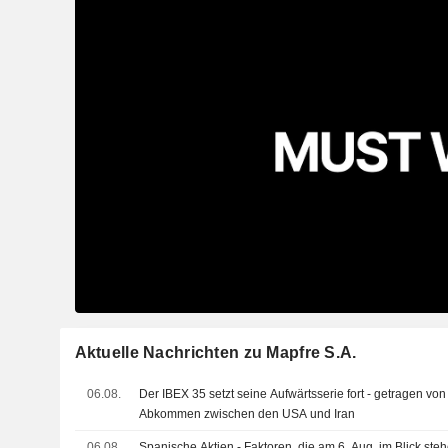
Aktuelle Nachrichten zu Mapfre S.A.
06.08.
Der IBEX 35 setzt seine Aufwärtsserie fort - getragen vo
Abkommen zwischen den USA und Iran
06.08.
Spanische Aktien - Faktoren, die am 6. Aug. im Blick ste