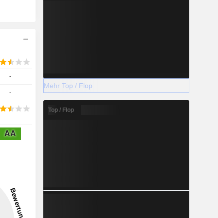
-
Mehr Top / Flop
-
Top / Flop
AA