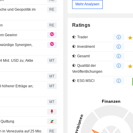
Mehr Analysen
nche und Geopolitik im
RE
Ratings
en
RE
tem Gewinn
Trader
bwürdige Synergien,
Investment
Gesamt
4 Mrd. USD zu; Aktie
MT
Qualität der
Veröffentlichungen
MT
ESG MSCI
 höherer Erträge an;
MT
MT
 Quittung
n in Venezuela auf 25 Mio.
RE