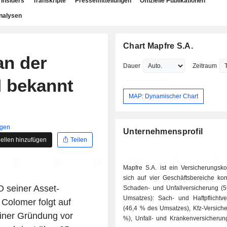
Insiders
Transkripte
Pressemitteilungen
Offizielle Publikationen
nalysen
Chart Mapfre S.A.
an der
Dauer
Zeitraum
M bekannt
MAP: Dynamischer Chart
igen
Unternehmensprofil
ellen hinzufügen
Teilen
Mapfre S.A. ist ein Versicherungsko
sich auf vier Geschäftsbereiche konze
seiner Asset-
Schaden- und Unfallversicherung (
Umsatzes): Sach- und Haftpflichtve
olomer folgt auf
(46,4 % des Umsatzes), Kfz-Versiche
einer Gründung vor
%), Unfall- und Krankenversicherun