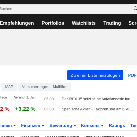
Empfehlungen
Portfolios
Watchlists
Trading
Scr
Zu einer Liste hinzufügen
PDF-
MAP
Versicherungen - Multiline
Tage
Veränd. 1. Jan.
06.08.
Der IBEX 35 setzt seine Aufwärtsserie fort - getragen von Hoffnungen auf ein Abkommen zwischen den USA und Iran
32 %
+3,22 %
06.08.
Spanische Aktien - Faktoren, die am 6. Aug. im Blick stehen
ehmen
Finanzen
Bewertung
Konsens
Ratings
Te