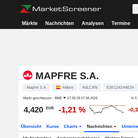
Märkte
Nachrichten
Analysen
Termine
MAPFRE S.A.
Mapfre S.A.
Aktien
A0LCRN
ES0124244E34
Markt geschlossen -
BME
17:35:29 07.08.2026
% 5 
4,420
-1,21 %
EUR
-0,
Übersicht
Kurse
Charts
Nachrichten
Untern