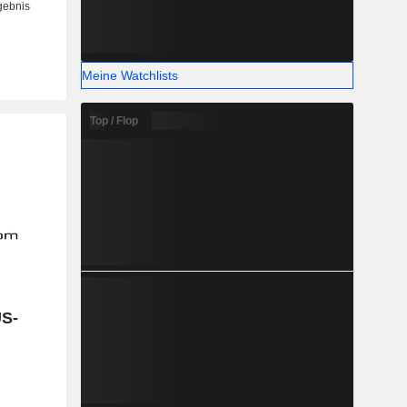
Meine Watchlists
Top / Flop
US-