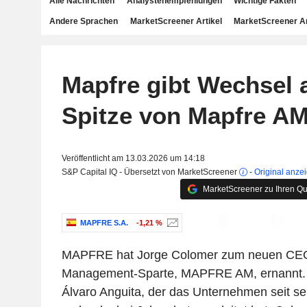
Alle Nachrichten
Analystenempfehlungen
Wichtige Fakten
Andere Sprachen
MarketScreener Artikel
MarketScreener A
Mapfre gibt Wechsel 
Spitze von Mapfre A
Veröffentlicht am 13.03.2026 um 14:18
S&P Capital IQ - Übersetzt von MarketScreener
-
Original anze
MarketScreener zu Ihren Qu
MAPFRE S.A.
-1,21 %
MAPFRE hat Jorge Colomer zum neuen CEO 
Management-Sparte, MAPFRE AM, ernannt. C
Álvaro Anguita, der das Unternehmen seit s