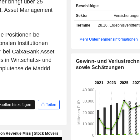
mer bringt über 25
sowie Sonstiges (5,1 %); - Lebensversicherung
Beschäftigte
(12,7 %); - Schadenrückversicherung (26,3 %); -
nt, Asset Management
Lebensrückversicherung (1,9 %). Ende 2025
Sektor
Versicherungen 
werden die Produkte über ein Netz 
Termine
28.10.
Ergebnisveröffentlichun
Geschäftsstellen und 84.774 Ve
vertrieben.
e Positionen bei
Mehr Unternehmensinformationen
nalen Institutionen
er bei CaixaBank Asset
 in Wirtschafts- und
Gewinn- und Verlustrech
sowie Schätzungen
omplutense de Madrid
uellen hinzufügen
Teilen