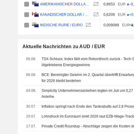
0,8653
EUR
-0
AMERIKANISCHER DOLLAR / EURO
0,6209
EUR
+0
KANADISCHER DOLLAR / EURO
0,009089
EUR
+0
INDISCHE RUPIE / EURO
Aktuelle Nachrichten zu AUD / EUR
06.08.
TSX-Schluss: Index fällt vom Rekordhoch zurück - Tech
ölgetriebene Energiegewinne
06.08.
BCE: Bereinigter Gewinn im 2. Quartal übertrifft Erwart
für 2026 bleibt bestehen
04.08.
Simplicity Unternehmensanleihen legten im Juli um 0,27
Anleihe
30.07.
Inflation springt nach Ende des Tankrabatts auf 2,8 Proze
29.07.
Lohndruck im Euroraum sinkt 2026 laut EZB-Wage-Track
17.07.
Private Credit Roundup - Abschläge zeigen die Kosten d