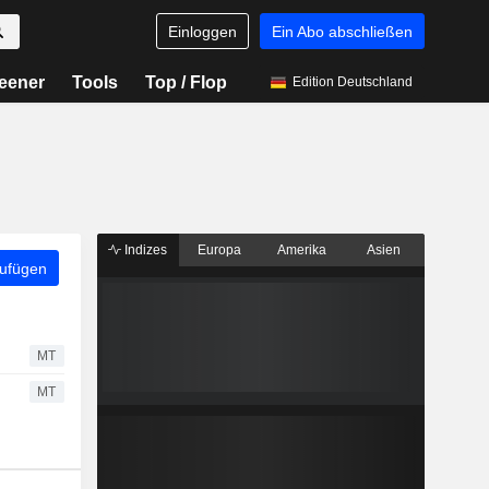
Einloggen
Ein Abo abschließen
eener
Tools
Top / Flop
Edition Deutschland
Indizes
Europa
Amerika
Asien
zufügen
MT
MT