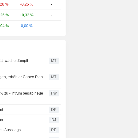
,28 %
-0,25 %
-
,26 %
+0,32 %
-
,04 %
0,00 %
-
-Schwäche dämpft
MT
ungen, erhöhter Capex-Plan
MT
 % zu - Intrum begab neue
FW
nt
DP
er
DJ
es Ausstiegs
RE