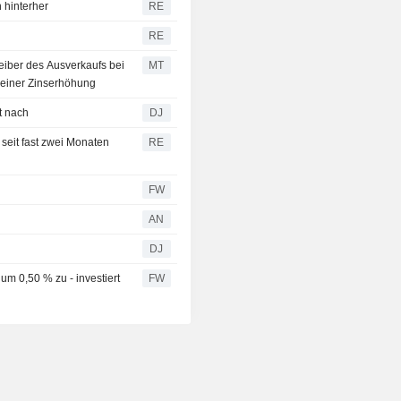
 hinterher
RE
RE
iber des Ausverkaufs bei
MT
o einer Zinserhöhung
t nach
DJ
seit fast zwei Monaten
RE
FW
AN
DJ
um 0,50 % zu - investiert
FW