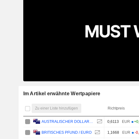
Im Artikel erwähnte Wertpapiere
Zu einer Liste hinzufügen
Richtpreis
0,6113
EUR
+0
AUSTRALISCHER DOLLAR / EURO
1,1668
EUR
-0
BRITISCHES PFUND / EURO