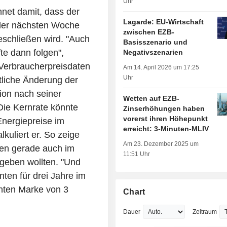
Uhr
net damit, dass der
Lagarde: EU-Wirtschaft
 der nächsten Woche
zwischen EZB-
schließen wird. "Auch
Basisszenario und
fte dann folgen",
Negativszenarien
Verbraucherpreisdaten
Am 14. April 2026 um 17:25
Uhr
liche Änderung der
tion nach seiner
Wetten auf EZB-
Die Kernrate könnte
Zinserhöhungen haben
vorerst ihren Höhepunkt
Energiepreise im
erreicht: 3-Minuten-MLIV
lkuliert er. So zeige
Am 23. Dezember 2025 um
en gerade auch im
11:51 Uhr
geben wollten. "Und
ten für drei Jahre im
öhten Marke von 3
Chart
Dauer
Zeitraum