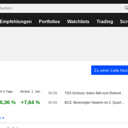
Empfehlungen
Portfolios
Watchlists
Trading
Scr
Zu einer Liste hin
% 5 Tage
Veränd. 1. Jan.
06.08.
TSX-Schluss: Index fällt vom Rekordhoch zurück - Tech-Schwäche dämpft ölgetriebene Energiegewinne
0,36 %
+7,64 %
06.08.
BCE: Bereinigter Gewinn im 2. Quartal übertrifft Erwartungen, erhöhter Capex-Plan für 2026 bleibt bestehen
e