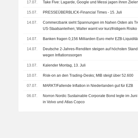
17.07.
Take Five: Lagarde, Google und Messi jagen ihren Zielen
15.07.
PRESSEÜBERBLICK-Financial Times - 15. Juli
14.07.
Commerzbank sieht Spannungen im Nahen Osten als Tre
US-Staatsanleihen; Waller warnt vor kurzfristigem Risik
14.07.
Banken fragen 0,156 Milliarden Euro mehr EZB-Liquiditä
14.07.
Deutsche 2-Jahres-Renditen steigen auf höchsten Stand 
wegen Inflationssorgen
13.07.
Kalender Montag, 13. Juli
10.07.
Risk-on an den Trading-Desks; MIB steigt über 52.600
07.07.
MARKT/Fallende Inflation in Niederlanden gut für EZB
06.07.
Norron Nordic Sustainable Corporate Bond legte im Juni 
in Volvo und Atlas Copco