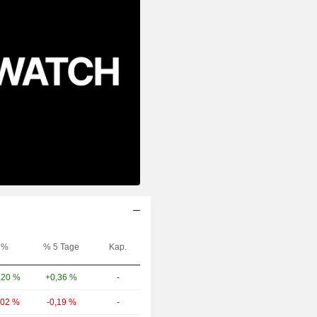
%
% 5 Tage
Kap.
,20 %
+0,36 %
-
,02 %
-0,19 %
-