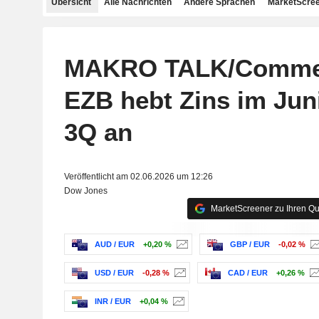
Übersicht
Alle Nachrichten
Andere Sprachen
MarketScree
MAKRO TALK/Commer
EZB hebt Zins im Jun
3Q an
Veröffentlicht am 02.06.2026 um 12:26
Dow Jones
MarketScreener zu Ihren Qu
AUD / EUR
+0,20 %
GBP / EUR
-0,02 %
USD / EUR
-0,28 %
CAD / EUR
+0,26 %
INR / EUR
+0,04 %