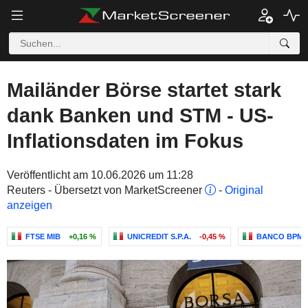
Mailänder Börse startet stark
dank Banken und STM - US-
Inflationsdaten im Fokus
Veröffentlicht am 10.06.2026 um 11:28
Reuters - Übersetzt von MarketScreener
-
Original
anzeigen
FTSE MIB
+0,16 %
UNICREDIT S.P.A.
-0,45 %
BANCO BPM S