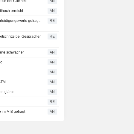
sse bei Cucinelli
AN
thoch erreicht
AN
rteidigungswerte gefragt,
RE
ortschritte bei Gesprächen
RE
erte schwächer
AN
do
AN
AN
 STM
AN
en glänzt
AN
RE
 im MIB gefragt
AN