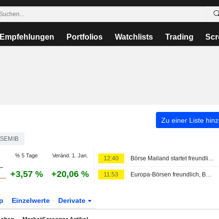
Empfehlungen
Portfolios
Watchlists
Trading
Scr
Zu einer Liste hin
TSEMIB
% 5 Tage
Veränd. 1. Jan.
12:40
Börse Mailand startet freundlich, Bankenrally nach Halbjahreszahlen, Dovalue bricht ein
+3,57 %
+20,06 %
11:53
Europa-Börsen freundlich, Banco BPM an der Spitze des MIB
p
Einzelwerte
Derivate