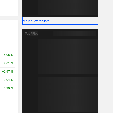
Meine Watchlists
Top / Flop
+5,05 %
+2,61 %
+1,97 %
+2,04 %
+1,99 %