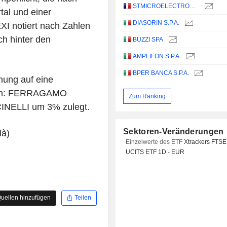
STMICROELECTRONICS N.V.
al und einer
DIASORIN S.P.A.
I notiert nach Zahlen
ch hinter den
BUZZI SPA
AMPLIFON S.P.A.
BPER BANCA S.P.A.
nung auf eine
gen: FERRAGAMO
Zum Ranking
CINELLI um 3% zulegt.
Sektoren-Veränderungen
là)
Einzelwerte des ETF
Xtrackers FTSE
UCITS ETF 1D - EUR
uellen hinzufügen
Teilen