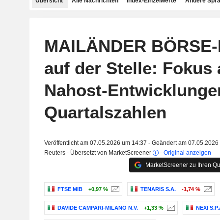
Übersicht
Alle Nachrichten
Index-Einzelwerte
Andere Spr
MAILÄNDER BÖRSE-In
auf der Stelle: Fokus 
Nahost-Entwicklunge
Quartalszahlen
Veröffentlicht am 07.05.2026 um 14:37 - Geändert am 07.05.2026
Reuters - Übersetzt von MarketScreener
-
Original anzeigen
MarketScreener zu Ihren Qu
FTSE MIB
+0,97 %
TENARIS S.A.
-1,74 %
DAVIDE CAMPARI-MILANO N.V.
+1,33 %
NEXI S.P.