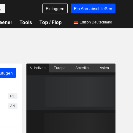
Einloggen
Ein Abo abschließen
eener
Tools
Top / Flop
Edition Deutschland
Indizes
Europa
Amerika
Asien
zufügen
RE
AN