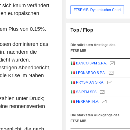
gt sich kaum verändert
FTSEMIB: Dynamischer Chart
igen europäischen
nem Plus von 0,15%.
Top / Flop
nosen dominieren das
Die stärksten Anstiege des
FTSE MIB
in, nachdem die
licht wurden.
BANCO BPM S.P.A.
strigen Abendbericht,
LEONARDO S.P.A.
die Krise im Nahen
PRYSMIAN S.P.A.
SAIPEM SPA
ahlen unter Druck;
FERRARI N.V.
keine nennenswerten
Die stärksten Rückgänge des
FTSE MIB
penlicht, die nach