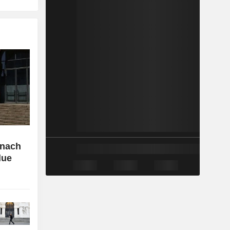
 nach
lue