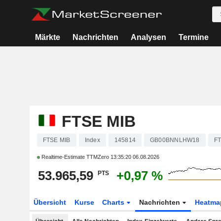
Märkte
Nachrichten
Analysen
Termine
FTSE MIB
FTSE MIB
Index
145814
GB00BNNLHW18
F
Realtime-Estimate TTMZero
13:35:20 06.08.2026
53.965,59
+0,97 %
PTS
Übersicht
Kurse
Charts
Nachrichten
Heatma