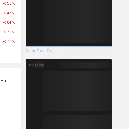
-0,51 %
-0,43 %
-0,64 %
-0,71 %
-0,77 %
Mehr Top / Flop
Top / Flop
 MIB