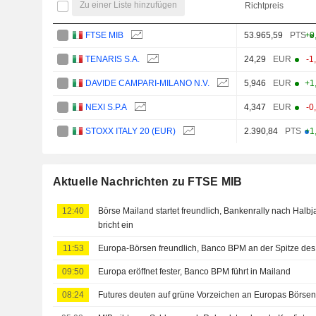
Zu einer Liste hinzufügen
Richtpreis
FTSE MIB
53.965,59
PTS
+0
TENARIS S.A.
24,29
EUR
-1
DAVIDE CAMPARI-MILANO N.V.
5,946
EUR
+1
NEXI S.P.A
4,347
EUR
-0
STOXX ITALY 20 (EUR)
2.390,84
PTS
+1
Aktuelle Nachrichten zu FTSE MIB
12:40
Börse Mailand startet freundlich, Bankenrally nach Halb
bricht ein
11:53
Europa-Börsen freundlich, Banco BPM an der Spitze des
09:50
Europa eröffnet fester, Banco BPM führt in Mailand
08:24
Futures deuten auf grüne Vorzeichen an Europas Börsen