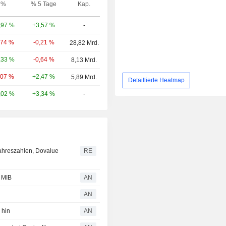
%
% 5 Tage
Kap.
+3,57 %
-
,97 %
-0,21 %
,74 %
28,82 Mrd.
-0,64 %
,33 %
8,13 Mrd.
+2,47 %
,07 %
5,89 Mrd.
Detaillierte Heatmap
+3,34 %
-
,02 %
jahreszahlen, Dovalue
RE
 MIB
AN
AN
 hin
AN