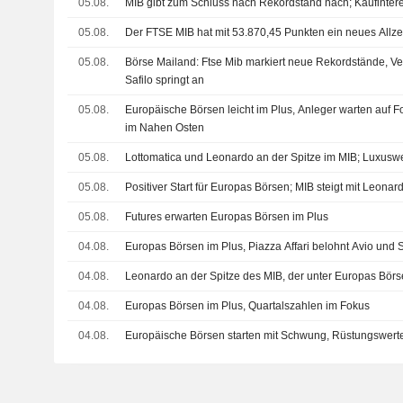
05.08.
MIB gibt zum Schluss nach Rekordstand nach; Kaufintere
05.08.
Der FTSE MIB hat mit 53.870,45 Punkten ein neues Allzei
05.08.
Börse Mailand: Ftse Mib markiert neue Rekordstände, Ve
Safilo springt an
05.08.
Europäische Börsen leicht im Plus, Anleger warten auf F
im Nahen Osten
05.08.
Lottomatica und Leonardo an der Spitze im MIB; Luxusw
05.08.
Positiver Start für Europas Börsen; MIB steigt mit Leonar
05.08.
Futures erwarten Europas Börsen im Plus
04.08.
Europas Börsen im Plus, Piazza Affari belohnt Avio und
04.08.
Leonardo an der Spitze des MIB, der unter Europas Börs
04.08.
Europas Börsen im Plus, Quartalszahlen im Fokus
04.08.
Europäische Börsen starten mit Schwung, Rüstungswerte