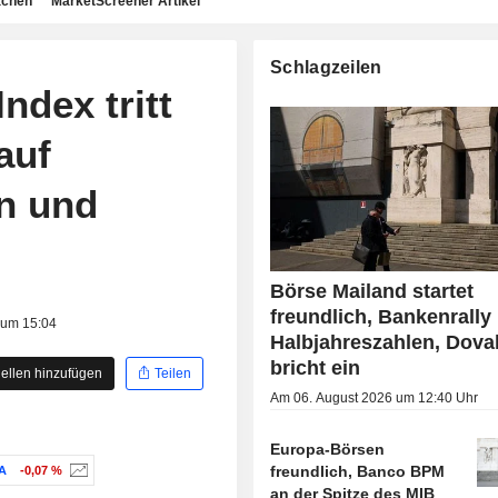
achen
MarketScreener Artikel
Schlagzeilen
dex tritt
auf
n und
Börse Mailand startet
freundlich, Bankenrally
 um 15:04
Halbjahreszahlen, Dova
bricht ein
ellen hinzufügen
Teilen
Am 06. August 2026 um 12:40 Uhr
Europa-Börsen
freundlich, Banco BPM
A
-0,07 %
an der Spitze des MIB