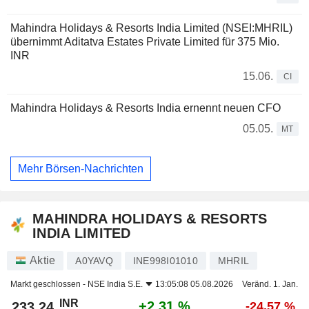
Mahindra Holidays & Resorts India Limited (NSEI:MHRIL)
übernimmt Aditatva Estates Private Limited für 375 Mio.
INR
15.06.
CI
Mahindra Holidays & Resorts India ernennt neuen CFO
05.05.
MT
Mehr Börsen-Nachrichten
MAHINDRA HOLIDAYS & RESORTS
INDIA LIMITED
Aktie
A0YAVQ
INE998I01010
MHRIL
Markt geschlossen -
NSE India S.E.
13:05:08 05.08.2026
Veränd. 1. Jan.
INR
+2,31 %
233,24
-24,57 %