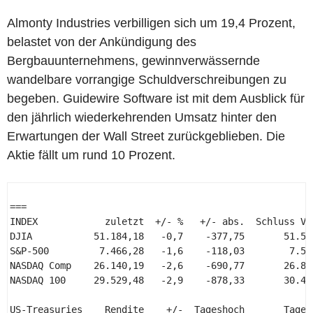
Almonty Industries verbilligen sich um 19,4 Prozent,
belastet von der Ankündigung des
Bergbauunternehmens, gewinnverwässernde
wandelbare vorrangige Schuldverschreibungen zu
begeben. Guidewire Software ist mit dem Ausblick für
den jährlich wiederkehrenden Umsatz hinter den
Erwartungen der Wall Street zurückgeblieben. Die
Aktie fällt um rund 10 Prozent.
=== 

INDEX            zuletzt  +/- %   +/- abs.  Schluss Vor
DJIA           51.184,18   -0,7    -377,75       51.561
S&P-500         7.466,28   -1,6    -118,03        7.584
NASDAQ Comp    26.140,19   -2,6    -690,77       26.830
NASDAQ 100     29.529,48   -2,9    -878,33       30.407
US-Treasuries    Rendite    +/-  Tageshoch       Tagest