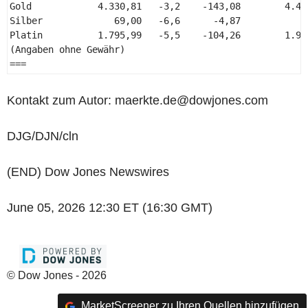
Gold            4.330,81   -3,2    -143,08        4.473
Silber             69,00   -6,6      -4,87           73
Platin          1.795,99   -5,5    -104,26        1.900
(Angaben ohne Gewähr) 

=== 
Kontakt zum Autor: maerkte.de@dowjones.com
DJG/DJN/cln
(END) Dow Jones Newswires
June 05, 2026 12:30 ET (16:30 GMT)
© Dow Jones - 2026
MarketScreener zu Ihren Quellen hinzufügen