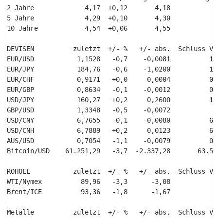
2 Jahre             4,17  +0,12       4,18            4
5 Jahre             4,29  +0,10       4,30            4
10 Jahre            4,54  +0,06       4,55            4
DEVISEN          zuletzt  +/- %   +/- abs.  Schluss Vor
EUR/USD           1,1528   -0,7    -0,0081          1,1
EUR/JPY           184,76   -0,6    -1,0200          185
EUR/CHF           0,9171   +0,0     0,0004          0,9
EUR/GBP           0,8634   -0,1    -0,0012          0,8
USD/JPY           160,27   +0,2     0,2600          160
GBP/USD           1,3348   -0,5    -0,0072           1,
USD/CNY           6,7655   -0,1    -0,0080          6,7
USD/CNH           6,7889   +0,2     0,0123          6,7
AUS/USD           0,7054   -1,1    -0,0079          0,7
Bitcoin/USD    61.251,29   -3,7  -2.337,28       63.588
ROHOEL           zuletzt  +/- %   +/- abs.  Schluss Vor
WTI/Nymex          89,96   -3,3      -3,08           93
Brent/ICE          93,36   -1,8      -1,67           95
Metalle          zuletzt  +/- %   +/- abs.  Schluss Vor