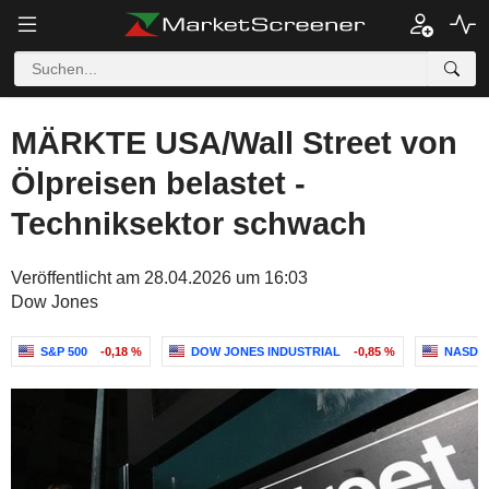
MÄRKTE USA/Wall Street von
Ölpreisen belastet -
Techniksektor schwach
Veröffentlicht am 28.04.2026 um 16:03
Dow Jones
S&P 500
-0,18 %
DOW JONES INDUSTRIAL
-0,85 %
NASDA