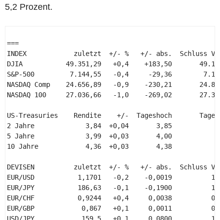
5,2 Prozent.
=== 

INDEX            zuletzt  +/- %   +/- abs.  Schluss Vor
DJIA           49.351,29   +0,4    +183,50       49.167
S&P-500         7.144,55   -0,4     -29,36        7.173
NASDAQ Comp    24.656,89   -0,9    -230,21       24.887
NASDAQ 100     27.036,66   -1,0    -269,02       27.305
US-Treasuries    Rendite    +/-  Tageshoch       Tagest
2 Jahre             3,84  +0,04       3,85            3
5 Jahre             3,99  +0,03       4,00            3
10 Jahre            4,36  +0,03       4,38            4
DEVISEN          zuletzt  +/- %   +/- abs.  Schluss Vor
EUR/USD           1,1701   -0,2    -0,0019          1,1
EUR/JPY           186,63   -0,1    -0,1900          186
EUR/CHF           0,9244   +0,4     0,0038          0,9
EUR/GBP            0,867   +0,1     0,0011          0,8
USD/JPY            159,5   +0,1     0,0800          159