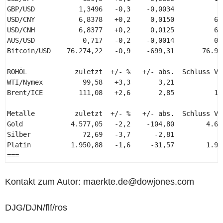
GBP/USD           1,3496   -0,3    -0,0034           1,
USD/CNY           6,8378   +0,2     0,0150          6,8
USD/CNH           6,8377   +0,2     0,0125          6,8
AUS/USD            0,717   -0,2    -0,0014          0,7
Bitcoin/USD    76.274,22   -0,9    -699,31       76.973
ROHÖL            zuletzt  +/- %   +/- abs.  Schluss Vor
WTI/Nymex          99,58   +3,3       3,21           96
Brent/ICE         111,08   +2,6       2,85          108
Metalle          zuletzt  +/- %   +/- abs.  Schluss Vor
Gold            4.577,05   -2,2    -104,80        4.681
Silber             72,69   -3,7      -2,81           75
Platin          1.950,88   -1,6     -31,57        1.982
=== 
Kontakt zum Autor: maerkte.de@dowjones.com
DJG/DJN/flf/ros