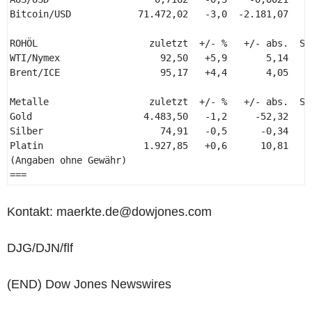
Bitcoin/USD            71.472,02   -3,0  -2.181,07    
ROHÖL                    zuletzt  +/- %   +/- abs.  Sch
WTI/Nymex                  92,50   +5,9       5,14     
Brent/ICE                  95,17   +4,4       4,05     
Metalle                  zuletzt  +/- %   +/- abs.  Sch
Gold                    4.483,50   -1,2     -52,32     
Silber                     74,91   -0,5      -0,34     
Platin                  1.927,85   +0,6      10,81     
(Angaben ohne Gewähr) 

=== 
Kontakt: maerkte.de@dowjones.com
DJG/DJN/flf
(END) Dow Jones Newswires