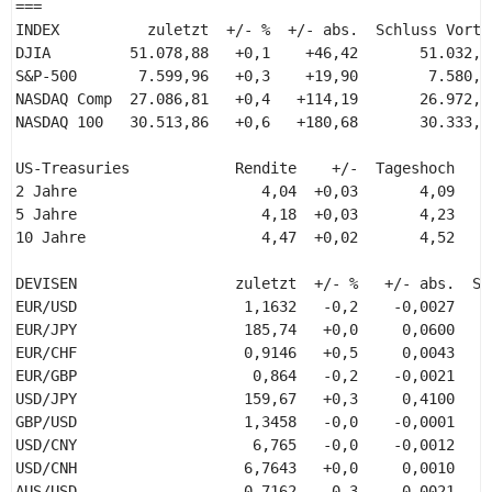
=== 

INDEX          zuletzt  +/- %  +/- abs.  Schluss Vortag
DJIA         51.078,88   +0,1    +46,42       51.032,46
S&P-500       7.599,96   +0,3    +19,90        7.580,06
NASDAQ Comp  27.086,81   +0,4   +114,19       26.972,62
NASDAQ 100   30.513,86   +0,6   +180,68       30.333,18
US-Treasuries            Rendite    +/-  Tageshoch     
2 Jahre                     4,04  +0,03       4,09     
5 Jahre                     4,18  +0,03       4,23     
10 Jahre                    4,47  +0,02       4,52     
DEVISEN                  zuletzt  +/- %   +/- abs.  Sc
EUR/USD                   1,1632   -0,2    -0,0027    
EUR/JPY                   185,74   +0,0     0,0600    
EUR/CHF                   0,9146   +0,5     0,0043    
EUR/GBP                    0,864   -0,2    -0,0021    
USD/JPY                   159,67   +0,3     0,4100    
GBP/USD                   1,3458   -0,0    -0,0001    
USD/CNY                    6,765   -0,0    -0,0012    
USD/CNH                   6,7643   +0,0     0,0010    
AUS/USD                   0,7162   -0,3    -0,0021    