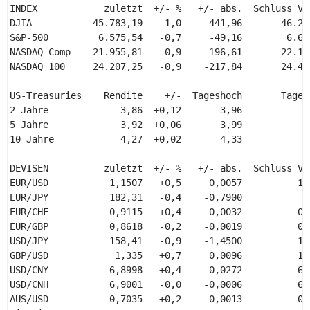
INDEX            zuletzt  +/- %   +/- abs.  Schluss Vor
DJIA           45.783,19   -1,0    -441,96       46.225
S&P-500         6.575,54   -0,7     -49,16        6.624
NASDAQ Comp    21.955,81   -0,9    -196,61       22.152
NASDAQ 100     24.207,25   -0,9    -217,84       24.425
US-Treasuries    Rendite    +/-  Tageshoch       Tagest
2 Jahre             3,86  +0,12       3,96            3
5 Jahre             3,92  +0,06       3,99            3
10 Jahre            4,27  +0,02       4,33            4
DEVISEN          zuletzt  +/- %   +/- abs.  Schluss Vor
EUR/USD           1,1507   +0,5     0,0057          1,1
EUR/JPY           182,31   -0,4    -0,7900           18
EUR/CHF           0,9115   +0,4     0,0032          0,9
EUR/GBP           0,8618   -0,2    -0,0019          0,8
USD/JPY           158,41   -0,9    -1,4500          159
GBP/USD            1,335   +0,7     0,0096          1,3
USD/CNY           6,8998   +0,4     0,0272          6,8
USD/CNH           6,9001   -0,0    -0,0006          6,9
AUS/USD           0,7035   +0,2     0,0013          0,7