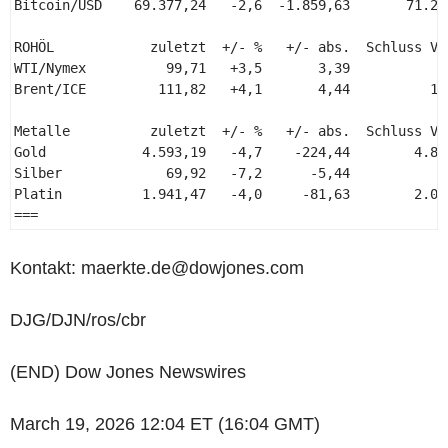
Bitcoin/USD    69.377,24   -2,6  -1.859,63       71.236
ROHÖL            zuletzt  +/- %   +/- abs.  Schluss Vor
WTI/Nymex          99,71   +3,5       3,39           96
Brent/ICE         111,82   +4,1       4,44          107
Metalle          zuletzt  +/- %   +/- abs.  Schluss Vor
Gold            4.593,19   -4,7    -224,44        4.817
Silber             69,92   -7,2      -5,44           75
Platin          1.941,47   -4,0     -81,63        2.023
=== 
Kontakt: maerkte.de@dowjones.com
DJG/DJN/ros/cbr
(END) Dow Jones Newswires
March 19, 2026 12:04 ET (16:04 GMT)