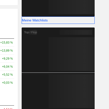
Meine Watchlists
Top / Flop
+15,83 %
+13,89 %
+9,29 %
+6,04 %
+5,52 %
+0,03 %