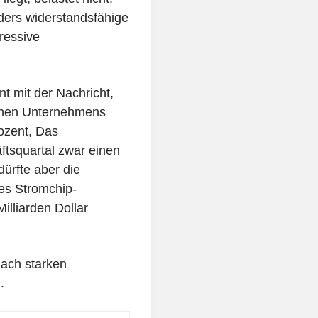
ders widerstandsfähige
ressive
t mit der Nachricht,
enen Unternehmens
rozent, Das
tsquartal zwar einen
ürfte aber die
es Stromchip-
illiarden Dollar
ach starken
.