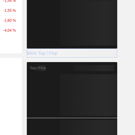
-1,54 %
-1,55 %
-1,60 %
-4,04 %
Mehr Top / Flop
Top / Flop