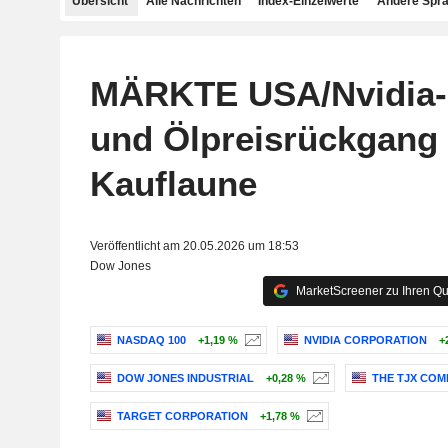
Übersicht
Alle Nachrichten
Index-Einzelwerte
Andere Spr
MÄRKTE USA/Nvidia-
und Ölpreisrückgang 
Kauflaune
Veröffentlicht am 20.05.2026 um 18:53
Dow Jones
MarketScreener zu Ihren Qu
NASDAQ 100
+1,19 %
NVIDIA CORPORATION
+
DOW JONES INDUSTRIAL
+0,28 %
THE TJX COM
TARGET CORPORATION
+1,78 %