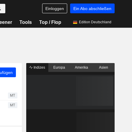
Einloggen
Ein Abo abschließen
eener
Tools
Top / Flop
Edition Deutschland
Indizes
Europa
Amerika
Asien
zufügen
MT
MT