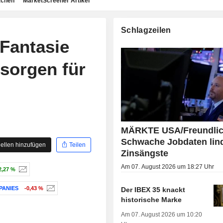
achen
MarketScreener Artikel
Schlagzeilen
Fantasie
sorgen für
MÄRKTE USA/Freundlic
Schwache Jobdaten lin
ellen hinzufügen
Teilen
Zinsängste
Am 07. August 2026 um 18:27 Uhr
2,27 %
PANIES
-0,43 %
Der IBEX 35 knackt
historische Marke
Am 07. August 2026 um 10:20