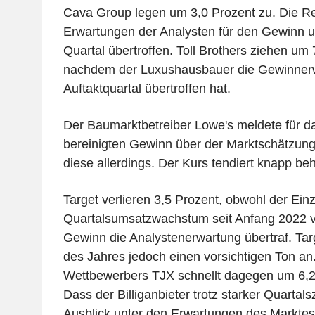
Cava Group legen um 3,0 Prozent zu. Die Res
Erwartungen der Analysten für den Gewinn 
Quartal übertroffen. Toll Brothers ziehen um 
nachdem der Luxushausbauer die Gewinner
Auftaktquartal übertroffen hat.
Der Baumarktbetreiber Lowe's meldete für da
bereinigten Gewinn über der Marktschätzung
diese allerdings. Der Kurs tendiert knapp be
Target verlieren 3,5 Prozent, obwohl der Ein
Quartalsumsatzwachstum seit Anfang 2022 v
Gewinn die Analystenerwartung übertraf. Tar
des Jahres jedoch einen vorsichtigen Ton an
Wettbewerbers TJX schnellt dagegen um 6,2
Dass der Billiganbieter trotz starker Quartal
Ausblick unter den Erwartungen des Marktes li