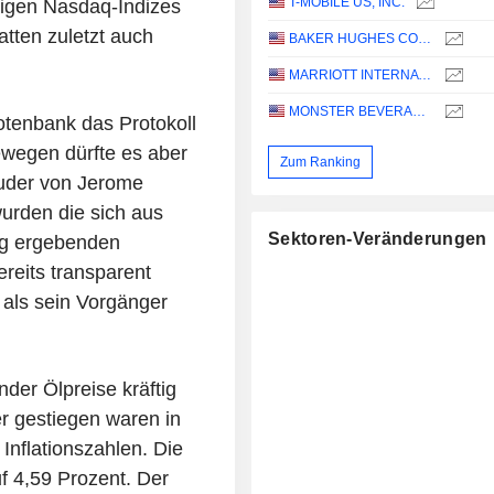
T-MOBILE US, INC.
tigen Nasdaq-Indizes
atten zuletzt auch
BAKER HUGHES COMPANY
MARRIOTT INTERNATIONAL, INC.
MONSTER BEVERAGE CORPORATION
tenbank das Protokoll
Bewegen dürfte es aber
Zum Ranking
uder von Jerome
urden die sich aus
Sektoren-Veränderungen
eg ergebenden
ereits transparent
 als sein Vorgänger
nder Ölpreise kräftig
r gestiegen waren in
Inflationszahlen. Die
f 4,59 Prozent. Der