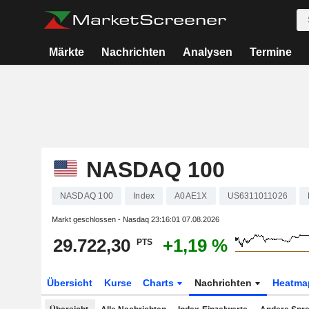
Märkte
Nachrichten
Analysen
Termine
NASDAQ 100
NASDAQ 100
Index
A0AE1X
US6311011026
Markt geschlossen - Nasdaq
23:16:01 07.08.2026
29.722,30
+1,19 %
PTS
Übersicht
Kurse
Charts
Nachrichten
Heatma