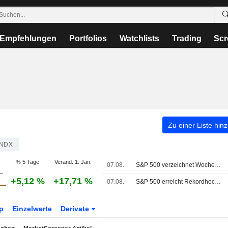
Empfehlungen
Portfolios
Watchlists
Trading
Scr
Zu einer Liste hin
NDX
% 5 Tage
Veränd. 1. Jan.
07.08.
S&P 500 verzeichnet Wochenplus, da Tech-Giganten kräftig zulegen
+5,12 %
+17,71 %
07.08.
S&P 500 erreicht Rekordhoch, Arbeitsmarktbericht dämpft Wetten auf Zinserhöhung
p
Einzelwerte
Derivate