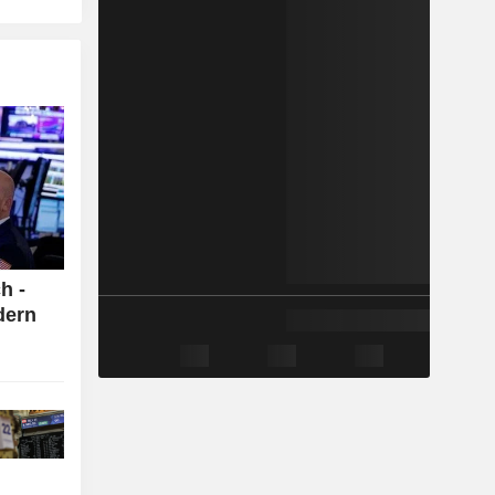
h -
dern