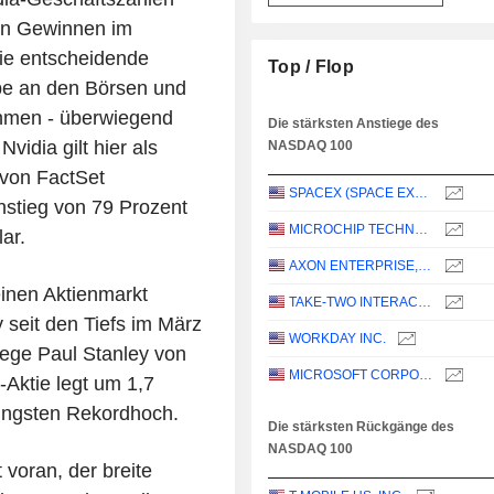
gen Gewinnen im
Die entscheidende
Top / Flop
ype an den Börsen und
ehmen - überwiegend
Die stärksten Anstiege des
vidia gilt hier als
NASDAQ 100
 von FactSet
SPACEX (SPACE EXPLORATION TECHNOLOGIES)
nstieg von 79 Prozent
MICROCHIP TECHNOLOGY INCORPORATED
ar.
AXON ENTERPRISE, INC.
einen Aktienmarkt
TAKE-TWO INTERACTIVE SOFTWARE, INC.
 seit den Tiefs im März
WORKDAY INC.
tege Paul Stanley von
MICROSOFT CORPORATION
Aktie legt um 1,7
jüngsten Rekordhoch.
Die stärksten Rückgänge des
NASDAQ 100
voran, der breite