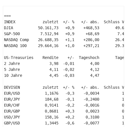
=== 

INDEX            zuletzt  +/- %   +/- abs.  Schluss Vor
DJIA           50.161,73   +0,9    +468,53       49.693
S&P-500         7.512,94   +0,9     +68,69        7.444
NASDAQ Comp    26.688,35   +1,1    +286,00       26.402
NASDAQ 100     29.664,16   +1,0    +297,21       29.366
US-Treasuries    Rendite    +/-  Tageshoch       Tagest
2 Jahre             3,98  -0,01       4,00            3
5 Jahre             4,11  -0,02       4,12            4
10 Jahre            4,45  -0,03       4,47            4
DEVISEN          zuletzt  +/- %   +/- abs.  Schluss Vor
EUR/USD           1,1676   -0,3    -0,0034          1,1
EUR/JPY           184,68   -0,1    -0,2400          184
EUR/CHF           0,9141   -0,2    -0,0016          0,9
EUR/GBP           0,8681   +0,3     0,0023          0,8
USD/JPY           158,16   +0,2     0,3100          157
GBP/USD           1,3445   -0,6    -0,0077          1,3