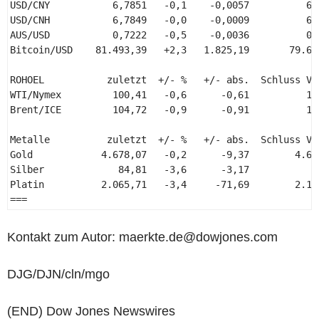
USD/CNY           6,7851   -0,1    -0,0057          6,7
USD/CNH           6,7849   -0,0    -0,0009          6,7
AUS/USD           0,7222   -0,5    -0,0036          0,7
Bitcoin/USD    81.493,39   +2,3   1.825,19       79.668
ROHOEL           zuletzt  +/- %   +/- abs.  Schluss Vor
WTI/Nymex         100,41   -0,6      -0,61          101
Brent/ICE         104,72   -0,9      -0,91          105
Metalle          zuletzt  +/- %   +/- abs.  Schluss Vor
Gold            4.678,07   -0,2      -9,37        4.687
Silber             84,81   -3,6      -3,17           87
Platin          2.065,71   -3,4     -71,69        2.137
=== 
Kontakt zum Autor: maerkte.de@dowjones.com
DJG/DJN/cln/mgo
(END) Dow Jones Newswires