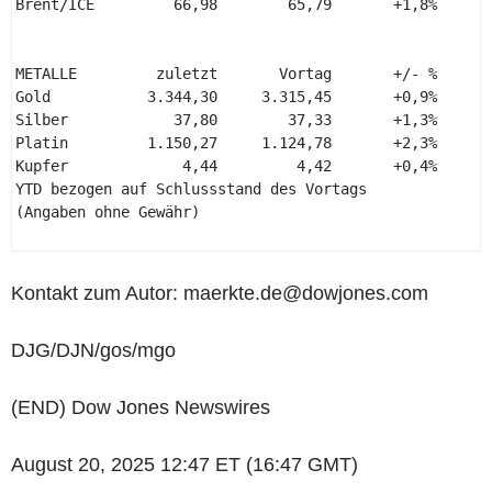
Brent/ICE         66,98        65,79       +1,8%       
METALLE         zuletzt       Vortag       +/- %     +/
Gold           3.344,30     3.315,45       +0,9%       
Silber            37,80        37,33       +1,3%       
Platin         1.150,27     1.124,78       +2,3%       
Kupfer             4,44         4,42       +0,4%       
YTD bezogen auf Schlussstand des Vortags 

(Angaben ohne Gewähr) 

Kontakt zum Autor: maerkte.de@dowjones.com
DJG/DJN/gos/mgo
(END) Dow Jones Newswires
August 20, 2025 12:47 ET (16:47 GMT)