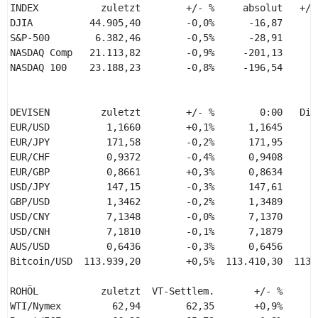
INDEX           zuletzt        +/- %     absolut   +/- 
DJIA          44.905,40        -0,0%      -16,87       
S&P-500        6.382,46        -0,5%      -28,91       
NASDAQ Comp   21.113,82        -0,9%     -201,13      +
NASDAQ 100    23.188,23        -0,8%     -196,54      +
DEVISEN         zuletzt        +/- %        0:00   Di, 
EUR/USD          1,1660        +0,1%      1,1645      1
EUR/JPY          171,58        -0,2%      171,95      1
EUR/CHF          0,9372        -0,4%      0,9408      0
EUR/GBP          0,8661        +0,3%      0,8634      0
USD/JPY          147,15        -0,3%      147,61      1
GBP/USD          1,3462        -0,2%      1,3489      1
USD/CNY          7,1348        -0,0%      7,1370      7
USD/CNH          7,1810        -0,1%      7,1879      7
AUS/USD          0,6436        -0,3%      0,6456      0
Bitcoin/USD  113.939,20        +0,5%  113.410,30  113.7
ROHÖL           zuletzt  VT-Settlem.       +/- %     +/
WTI/Nymex         62,94        62,35       +0,9%       