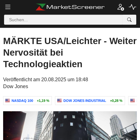
MÄRKTE USA/Leichter - Weiter
Nervosität bei
Technologieaktien
Veröffentlicht am 20.08.2025 um 18:48
Dow Jones
NASDAQ 100
+1,19 %
DOW JONES INDUSTRIAL
+0,28 %
S