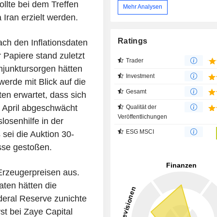
llte bei dem Treffen
Mehr Analysen
Iran erzielt werden.
Ratings
ch den Inflationsdaten
 Papiere stand zuletzt
Trader
njunktursorgen hätten
Investment
werde mit Blick auf die
Gesamt
en erwartet, dass sich
 April abgeschwächt
Qualität der
Veröffentlichungen
losenhilfe in der
ESG MSCI
sei die Auktion 30-
esse gestoßen.
Erzeugerpreisen aus.
aten hätten die
eral Reserve zunichte
t bei Zaye Capital