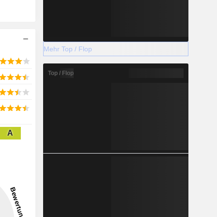
Mehr Top / Flop
Top / Flop
A