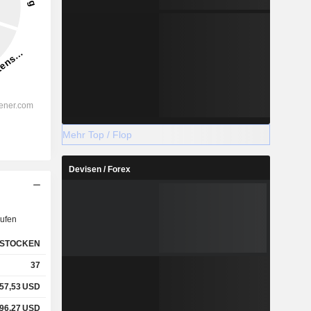
Mehr Top / Flop
Devisen / Forex
ufen
STOCKEN
37
57,53
USD
96,27
USD