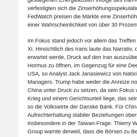
gestiegenen Energiekosten infolge des Iran-
verfestigten sich die Zinserhöhungsspekula
FedWatch preisen die Märkte eine Zinserhö
einer Wahrscheinlichkeit von über 30 Prozent
Im Fokus stand jedoch vor allem das Treffe
Xi. Hinsichtlich des Irans laute das Narrativ,
erwartet werde, Druck auf den Iran auszuübe
Hormus zu öffnen, im Gegenzug für eine Dee
USA, so Analyst Jack Janasiewicz von Natix
Managers. Trump habe weder die Anreize noc
China unter Druck zu setzen, da sein Fokus 
Krieg und einem Gerichtsurteil liege, das sei
so die Volkswirte der Danske Bank. Für Chin
Aufrechterhaltung stabiler Beziehungen oberst
insbesondere in der Taiwan-Frage. Thierry
Group warnte derweil, dass die Börsen zu B