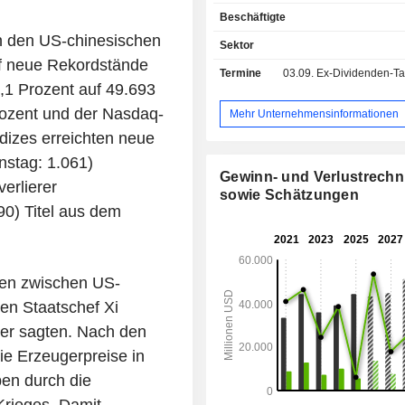
zahlreichen Mobilfunkfrequen
Beschäftigte
Nettoumsatz gliedert si
 den US-chinesischen
Geschäftsbereichen wie folgt: - Verkauf von
Sektor
Kommunikationssystemen (85,5 
f neue Rekordstände
Termine
03.09.
Ex-Dividenden-Tag -
Systeme (integrierte Schaltkreise, S
,1 Prozent auf 49.693
Systeme für die drahtlose Sp
rozent und der Nasdaq-
Datenübertragung sowie Mul
Mehr Unternehmensinformationen
Funktionen) sowie Systeme für die
dizes erreichten neue
Kommunikation und den Intern
nstag: 1.061)
(Produkte für die Datenüber
Gewinn- und Verlustrech
Satellitenkommunikation,
erlierer
sowie Schätzungen
Entschlüsselungsvorgänge usw.); - Verkauf von
0) Titel aus dem
Lizenzen (14,5 %): bestimmt für Hers
CDMA-Technologien einsetzen. Geografisch
verteilt sich der Nettoumsatz wie folgt
Staaten (23,8 %), China und Hong
ffen zwischen US-
%), Südkorea (21,5 %) sowie sonst
en Staatschef Xi
(8,8 %).
dler sagten. Nach den
e Erzeugerpreise in
ben durch die