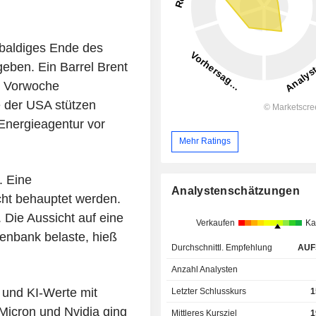
 baldiges Ende des
geben. Ein Barrel Brent
er Vorwoche
 der USA stützen
 Energieagentur vor
Mehr Ratings
. Eine
Analystenschätzungen
cht behauptet werden.
 Die Aussicht auf eine
Verkaufen
Ka
enbank belaste, hieß
Durchschnittl. Empfehlung
AUF
Anzahl Analysten
- und KI-Werte mit
Letzter Schlusskurs
1
Micron und Nvidia ging
Mittleres Kursziel
1