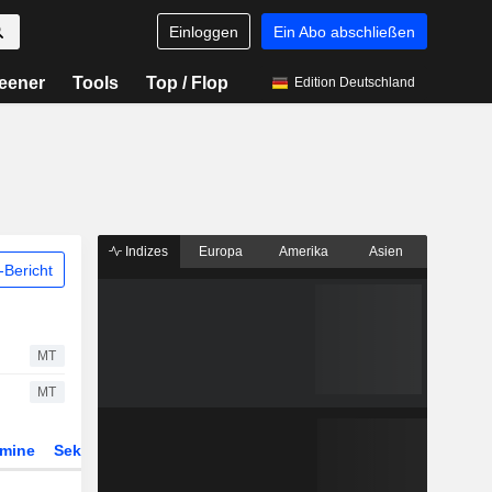
Einloggen
Ein Abo abschließen
eener
Tools
Top / Flop
Edition Deutschland
Indizes
Europa
Amerika
Asien
Bericht
MT
MT
rmine
Sektor
Derivate
ETFs