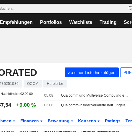
Empfehlungen
Portfolios
Watchlists
Trading
Scr
ORATED
Zu einer Liste hinzufügen
PDF-
475251036
QCOM
Halbleiter
Nachbörslich
02:00:00
05.08.
Qualcomm und Multiverse Computing entwickeln gemeinsam KI-Modelle für Rechenzentren
57,54
+0,00 %
03.08.
Qualcomm-Insider verkaufte laut jüngster SEC-Meldung Aktien im Wert von 470.528 USD
ehmen
Finanzen
Bewertung
Konsens
Ratings
Te