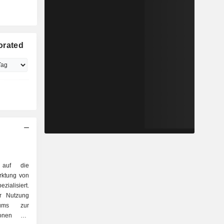
orated
 auf die
rktung von
ialisiert.
r Nutzung
rums zur
onen auf