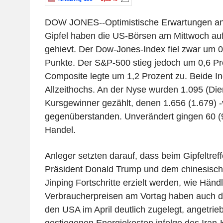
DOW JONES--Optimistische Erwartungen an
Gipfel haben die US-Börsen am Mittwoch au
gehievt. Der Dow-Jones-Index fiel zwar um 0
Punkte. Der S&P-500 stieg jedoch um 0,6 P
Composite legte um 1,2 Prozent zu. Beide In
Allzeithochs. An der Nyse wurden 1.095 (Die
Kursgewinner gezählt, denen 1.656 (1.679) -v
gegenüberstanden. Unverändert gingen 60 (9
Handel.
Anleger setzten darauf, dass beim Gipfeltre
Präsident Donald Trump und dem chinesisch
Jinping Fortschritte erzielt werden, wie Hän
Verbraucherpreisen am Vortag haben auch di
den USA im April deutlich zugelegt, angetrie