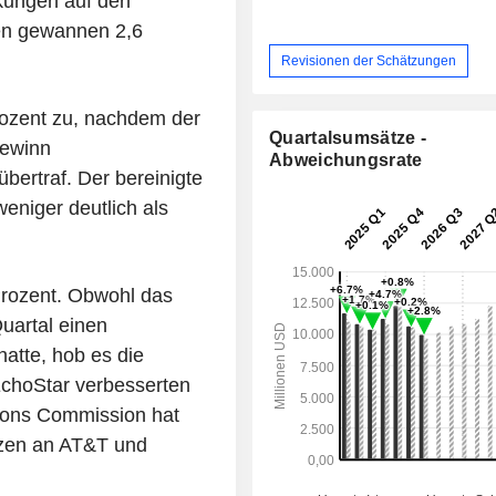
kungen auf den
ien gewannen 2,6
Revisionen der Schätzungen
Prozent zu, nachdem der
Quartalsumsätze -
Gewinn
Abweichungsrate
bertraf. Der bereinigte
eniger deutlich als
Prozent. Obwohl das
uartal einen
atte, hob es die
EchoStar verbesserten
ions Commission hat
nzen an AT&T und