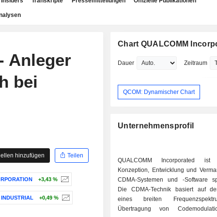
Insiders
Transkripte
Pressemitteilungen
Offizielle Publikationen
nalysen
Chart QUALCOMM Incorp
 Anleger
Dauer
Zeitraum
h bei
QCOM: Dynamischer Chart
Unternehmensprofil
ellen hinzufügen
Teilen
QUALCOMM Incorporated ist
Konzeption, Entwicklung und Verma
ORPORATION
+3,43 %
CDMA-Systemen und -Software spez
Die CDMA-Technik basiert auf de
INDUSTRIAL
+0,49 %
eines breiten Frequenzspekt
Übertragung von Codemodulati