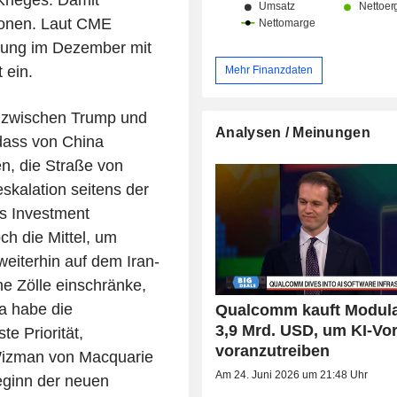
Krieges. Damit
tionen. Laut CME
hung im Dezember mit
 ein.
Mehr Finanzdaten
n zwischen Trump und
Analysen / Meinungen
 dass von China
n, die Straße von
skalation seitens der
is Investment
h die Mittel, um
weiterhin auf dem Iran-
ne Zölle einschränke,
a habe die
Qualcomm kauft Modula
3,9 Mrd. USD, um KI-Vo
e Priorität,
voranzutreiben
 Wizman von Macquarie
Am 24. Juni 2026 um 21:48 Uhr
eginn der neuen