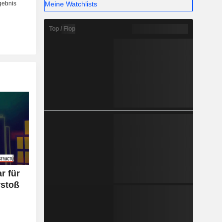
Meine Watchlists
Top / Flop
r für
rstoß