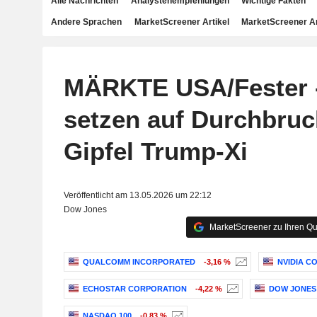
Alle Nachrichten
Analystenempfehlungen
Wichtige Fakten
Andere Sprachen
MarketScreener Artikel
MarketScreener A
MÄRKTE USA/Fester -
setzen auf Durchbruc
Gipfel Trump-Xi
Veröffentlicht am 13.05.2026 um 22:12
Dow Jones
MarketScreener zu Ihren Qu
QUALCOMM INCORPORATED
-3,16 %
NVIDIA C
ECHOSTAR CORPORATION
-4,22 %
DOW JONES 
NASDAQ 100
-0,83 %