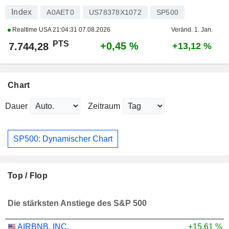
Index
A0AET0
US78378X1072
SP500
Realtime USA
21:04:31 07.08.2026
Veränd. 1. Jan.
PTS
+0,45 %
7.744,28
+13,12 %
Chart
Dauer
Zeitraum
SP500: Dynamischer Chart
Top / Flop
Die stärksten Anstiege des S&P 500
AIRBNB, INC.
+15,61 %