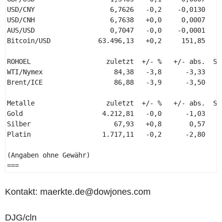
USD/CNY                   6,7626   -0,2    -0,0130    
USD/CNH                   6,7638   +0,0     0,0007    
AUS/USD                   0,7047   -0,0    -0,0001    
Bitcoin/USD            63.496,13   +0,2     151,85    
ROHOEL                   zuletzt  +/- %   +/- abs.  Sch
WTI/Nymex                  84,38   -3,8      -3,33     
Brent/ICE                  86,88   -3,9      -3,50     
Metalle                  zuletzt  +/- %   +/- abs.  Sch
Gold                    4.212,81   -0,0      -1,03     
Silber                     67,93   +0,8       0,57     
Platin                  1.717,11   -0,2      -2,80     
(Angaben ohne Gewähr) 

=== 
Kontakt: maerkte.de@dowjones.com
DJG/cln