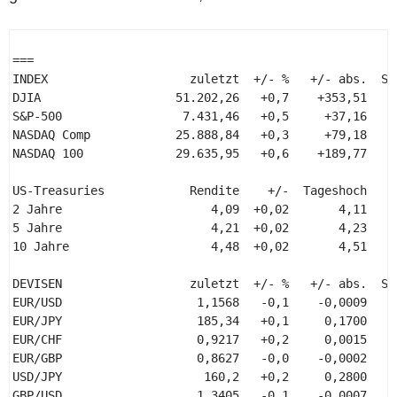
=== 

INDEX                    zuletzt  +/- %   +/- abs.  Sch
DJIA                   51.202,26   +0,7    +353,51     
S&P-500                 7.431,46   +0,5     +37,16     
NASDAQ Comp            25.888,84   +0,3     +79,18     
NASDAQ 100             29.635,95   +0,6    +189,77     
US-Treasuries            Rendite    +/-  Tageshoch     
2 Jahre                     4,09  +0,02       4,11     
5 Jahre                     4,21  +0,02       4,23     
10 Jahre                    4,48  +0,02       4,51     
DEVISEN                  zuletzt  +/- %   +/- abs.  Sc
EUR/USD                   1,1568   -0,1    -0,0009    
EUR/JPY                   185,34   +0,1     0,1700    
EUR/CHF                   0,9217   +0,2     0,0015    
EUR/GBP                   0,8627   -0,0    -0,0002    
USD/JPY                    160,2   +0,2     0,2800    
GBP/USD                   1,3405   -0,1    -0,0007    