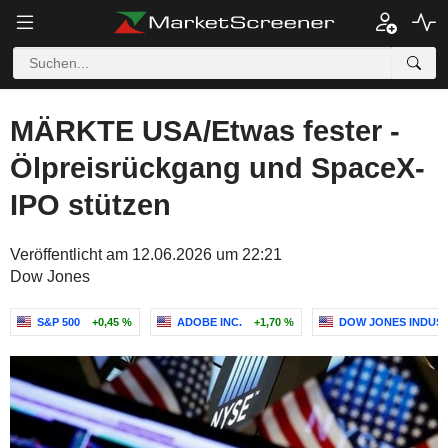
MÄRKTE USA/Etwas fester -
Ölpreisrückgang und SpaceX-
IPO stützen
Veröffentlicht am 12.06.2026 um 22:21
Dow Jones
S&P 500
+0,45 %
ADOBE INC.
+1,70 %
DOW JONES INDUS