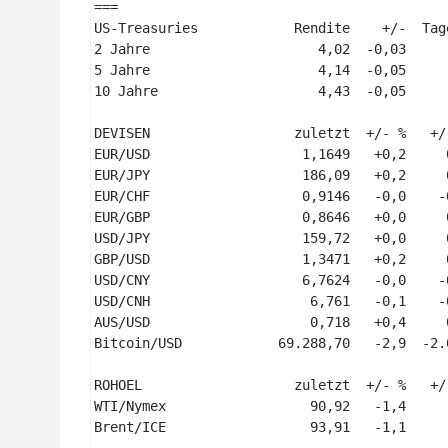
=== 

US-Treasuries            Rendite    +/-  Tag
2 Jahre                     4,02  -0,03     
5 Jahre                     4,14  -0,05     
10 Jahre                    4,43  -0,05     
DEVISEN                  zuletzt  +/- %   +/
EUR/USD                   1,1649   +0,2     
EUR/JPY                   186,09   +0,2     
EUR/CHF                   0,9146   -0,0    -
EUR/GBP                   0,8646   +0,0     
USD/JPY                   159,72   +0,0     
GBP/USD                   1,3471   +0,2     
USD/CNY                   6,7624   -0,0    -
USD/CNH                    6,761   -0,1    -
AUS/USD                    0,718   +0,4     
Bitcoin/USD            69.288,70   -2,9  -2.
ROHOEL                   zuletzt  +/- %   +/
WTI/Nymex                  90,92   -1,4     
Brent/ICE                  93,91   -1,1     