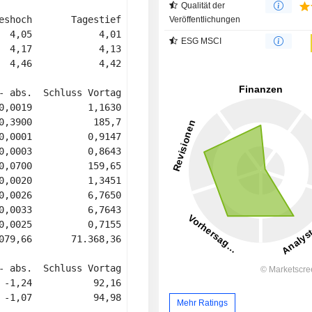
Qualität der
eshoch       Tagestief 

Veröffentlichungen
  4,05            4,01 

ESG MSCI
  4,17            4,13 

  4,46            4,42 

- abs.  Schluss Vortag  Mo, 17:48 

0,0019          1,1630     1,1622 

0,3900           185,7   185,5600 

0,0001          0,9147     0,9143 

0,0003          0,8643     0,8643 

0,0700          159,65   159,6400 

0,0020          1,3451     1,3444 

0,0026          6,7650     6,7650 

0,0033          6,7643     6,7665 

0,0025          0,7155     0,7152 

079,66       71.368,36  71.118,09 

- abs.  Schluss Vortag 

 -1,24           92,16 

 -1,07           94,98 

Mehr Ratings