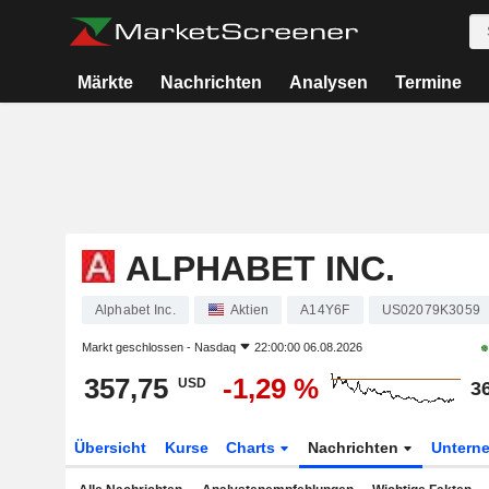
Märkte
Nachrichten
Analysen
Termine
ALPHABET INC.
Alphabet Inc.
Aktien
A14Y6F
US02079K3059
Markt geschlossen -
Nasdaq
22:00:00 06.08.2026
357,75
-1,29 %
USD
3
Übersicht
Kurse
Charts
Nachrichten
Untern