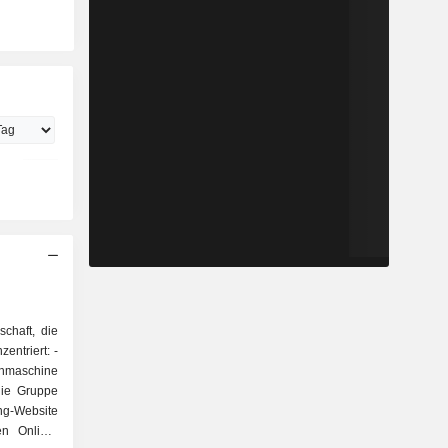
schaft, die
entriert: -
hmaschine
die Gruppe
ng-Website
en Online-