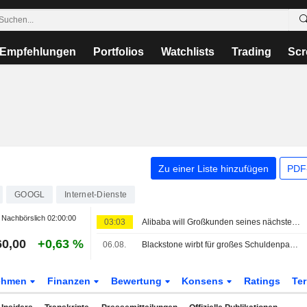
Empfehlungen
Portfolios
Watchlists
Trading
Scr
Zu einer Liste hinzufügen
PDF-
GOOGL
Internet-Dienste
Nachbörslich
02:00:00
03:03
Alibaba will Großkunden seines nächsten Open-Source-KI-Modells zur Kasse bitten, sagen Quellen
60,00
+0,63 %
06.08.
Blackstone wirbt für großes Schuldenpaket zur Finanzierung von Anthropics Chip-Deal
ehmen
Finanzen
Bewertung
Konsens
Ratings
Te