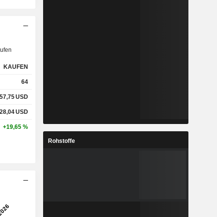
ufen
KAUFEN
64
57,75
USD
28,04
USD
+19,65 %
Rohstoffe