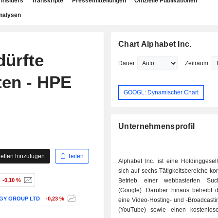
Insiders
Transkripte
Pressemitteilungen
Offizielle Publikationen
nalysen
Chart Alphabet Inc.
ürfte
Dauer
Zeitraum
ten - HPE
GOOGL: Dynamischer Chart
Unternehmensprofil
ellen hinzufügen
Teilen
Alphabet Inc. ist eine Holdinggesell
sich auf sechs Tätigkeitsbereiche konz
-0,10 %
Betrieb einer webbasierten Suc
(Google). Darüber hinaus betreibt 
GY GROUP LTD
-0,23 %
eine Video-Hosting- und -Broadcasti
(YouTube) sowie einen kostenlos