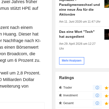
n zwei Jahres früher
Paradigmenwechsel und
ismus stützt HPE auf
eine neue Ära für die
Aktionäre
Am 11. Juni 2026 um 11:47 Uhr
ozent nach einem
Das eine Wort "Tech"
n Huang. Dieser hat
hat ausgedient
er Nachfrage nach KI-
Am 29. April 2026 um 12:27
as einen Börsenwert
Uhr
e von Broadcom, die
legt um 6 Prozent zu.
Mehr Analysen
rweil um 2,8 Prozent.
Ratings
 Milliarden Dollar
rweiterung von
Trader
Investment
Gesamt