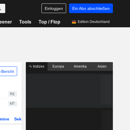
Einloggen
Ein Abo abschließen
eener
Tools
Top / Flop
Edition Deutschland
Indizes
Europa
Amerika
Asien
Bericht
RE
MT
rmine
Sektor
Derivate
ETFs