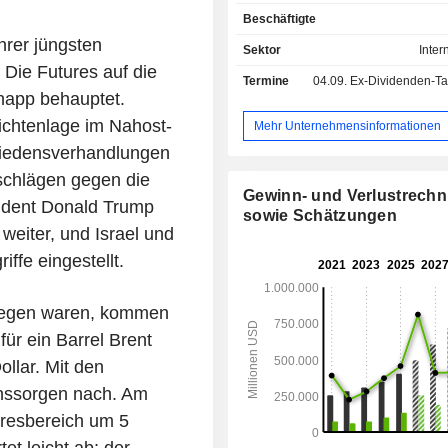
Messaging-Dienst (Gmail); - Entwicklung und
Beschäftigte
Produktion von Lösungen 
rer jüngsten
Hausautomatisierung (Nest Lab
Sektor
Inter
Netzwerke, die mit den Steuerungs
 Die Futures auf die
Termine
04.09.
Ex-Dividenden-Tag -
für Thermostate, Rauchme
knapp behauptet.
Sicherheitssysteme synchronisier
ichtenlage im Nahost-
Forschung und Entwicklung im
Mehr Unternehmensinformationen
Biotechnologie (Calico): spezialisi
 Friedensverhandlungen
Behandlung von Alterungs- und deg
schlägen gegen die
Erkrankungen; - Forschung im Bereich
Gewinn- und Verlustrech
künstliche Intelligenz (Goog
ident Donald Trump
sowie Schätzungen
Investmentdienstleistungen: Verwal
weiter, und Israel und
Investmentfonds für junge Unternehm
iffe eingestellt.
Bereich neuer Technologien tätig si
Ventures), und eines Investmentfonds 
etablierte Unternehmen (Google Ca
tiegen waren, kommen
Betrieb einer Glas
ür ein Barrel Brent
Internetzugangsnetzinfrastruktur (Goo
Der Nettoumsatz verteilt sich geogr
ollar. Mit den
folgt: Vereinigte Staaten (47,6 %),
onssorgen nach. Am
%), Europa-Naher Osten-Afrika (2
hresbereich um 5
Asien-Pazifik (16,8 %).