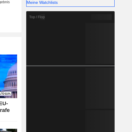
Meine Watchlists
Top / Flop
EU-
rafe