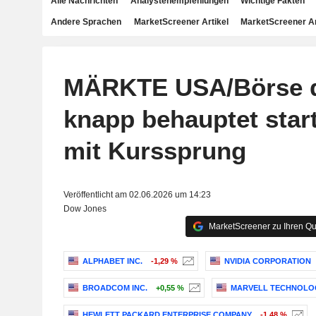
Alle Nachrichten
Analystenempfehlungen
Wichtige Fakten
Andere Sprachen
MarketScreener Artikel
MarketScreener A
MÄRKTE USA/Börse d
knapp behauptet star
mit Kurssprung
Veröffentlicht am 02.06.2026 um 14:23
Dow Jones
MarketScreener zu Ihren Qu
ALPHABET INC.
-1,29 %
NVIDIA CORPORATION
BROADCOM INC.
+0,55 %
MARVELL TECHNOLO
HEWLETT PACKARD ENTERPRISE COMPANY
-1,48 %