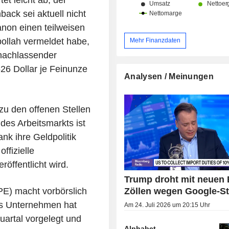
et leicht ab; der
back sei aktuell nicht
non einen teilweisen
bollah vermeldet habe,
Mehr Finanzdaten
 nachlassender
26 Dollar je Feinunze
Analysen / Meinungen
zu den offenen Stellen
 des Arbeitsmarkts ist
nk ihre Geldpolitik
ffizielle
röffentlicht wird.
Trump droht mit neuen 
Zöllen wegen Google-St
PE) macht vorbörslich
as Unternehmen hat
Am 24. Juli 2026 um 20:15 Uhr
uartal vorgelegt und
Alphabet -