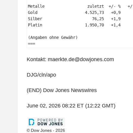
Metalle                  zuletzt  +/- %   +/
Gold                    4.525,73   +0,9     
Silber                     76,25   +1,9     
Platin                  1.950,70   +1,4     
(Angaben ohne Gewähr) 

=== 
Kontakt: maerkte.de@dowjones.com
DJG/cln/apo
(END) Dow Jones Newswires
June 02, 2026 08:22 ET (12:22 GMT)
© Dow Jones - 2026