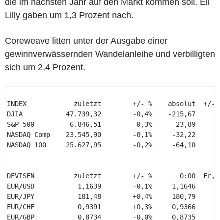
die im nächsten Jahr auf den Markt kommen soll. Eli
Lilly gaben um 1,3 Prozent nach.
Coreweave litten unter der Ausgabe einer
gewinnverwässernden Wandelanleihe und verbilligten
sich um 2,4 Prozent.
INDEX            zuletzt        +/- %    absolut  +/- %
DJIA           47.739,32        -0,4%    -215,67     +1
S&P-500         6.846,51        -0,3%     -23,89     +1
NASDAQ Comp    23.545,90        -0,1%     -32,22     +2
NASDAQ 100     25.627,95        -0,2%     -64,10     +2
DEVISEN          zuletzt        +/- %       0:00  Fr, 1
EUR/USD           1,1639        -0,1%     1,1646     1,
EUR/JPY           181,48        +0,4%     180,79     18
EUR/CHF           0,9391        +0,3%     0,9366     0,
EUR/GBP           0,8734        -0,0%     0,8735     0,