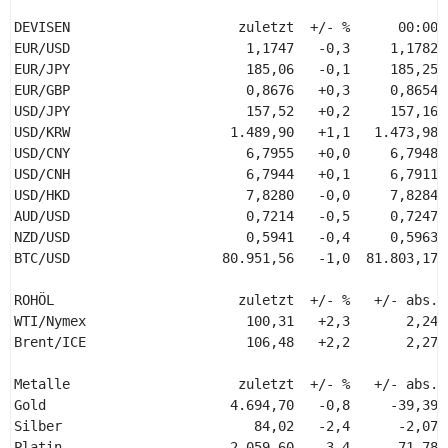
DEVISEN                     zuletzt  +/- %      00:00 
EUR/USD                      1,1747   -0,3     1,1782 
EUR/JPY                      185,06   -0,1     185,25 
EUR/GBP                      0,8676   +0,3     0,8654 
USD/JPY                      157,52   +0,2     157,16 
USD/KRW                    1.489,90   +1,1   1.473,98 
USD/CNY                      6,7955   +0,0     6,7948 
USD/CNH                      6,7944   +0,1     6,7911 
USD/HKD                      7,8280   -0,0     7,8284 
AUD/USD                      0,7214   -0,5     0,7247 
NZD/USD                      0,5941   -0,4     0,5963 
BTC/USD                   80.951,56   -1,0  81.803,17 
ROHÖL                       zuletzt  +/- %   +/- abs.  
WTI/Nymex                    100,31   +2,3       2,24  
Brent/ICE                    106,48   +2,2       2,27  
Metalle                     zuletzt  +/- %   +/- abs.  
Gold                       4.694,70   -0,8     -39,39  
Silber                        84,02   -2,4      -2,07  
Platin                     2.059,60   -3,4     -71,78  