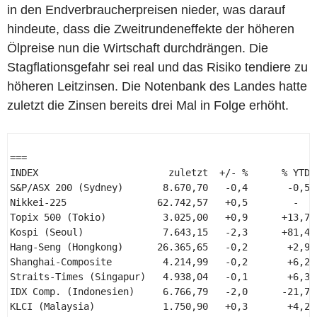
in den Endverbraucherpreisen nieder, was darauf
hindeute, dass die Zweitrundeneffekte der höheren
Ölpreise nun die Wirtschaft durchdrängen. Die
Stagflationsgefahr sei real und das Risiko tendiere zu
höheren Leitzinsen. Die Notenbank des Landes hatte
zuletzt die Zinsen bereits drei Mal in Folge erhöht.
=== 

INDEX                       zuletzt  +/- %      % YTD  
S&P/ASX 200 (Sydney)       8.670,70   -0,4       -0,5  
Nikkei-225                62.742,57   +0,5        -    
Topix 500 (Tokio)          3.025,00   +0,9      +13,7  
Kospi (Seoul)              7.643,15   -2,3      +81,4  
Hang-Seng (Hongkong)      26.365,65   -0,2       +2,9  
Shanghai-Composite         4.214,99   -0,2       +6,2  
Straits-Times (Singapur)   4.938,04   -0,1       +6,3  
IDX Comp. (Indonesien)     6.766,79   -2,0      -21,7  
KLCI (Malaysia)            1.750,90   +0,3       +4,2  