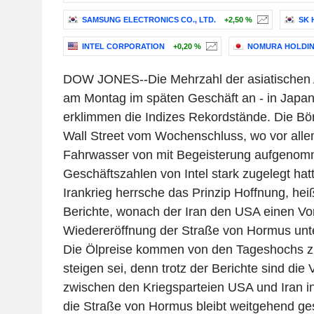
SAMSUNG ELECTRONICS CO., LTD.
+2,50 %
SK 
INTEL CORPORATION
+0,20 %
NOMURA HOLDING
DOW JONES--Die Mehrzahl der asiatischen 
am Montag im späten Geschäft an - in Japa
erklimmen die Indizes Rekordstände. Die Bör
Wall Street vom Wochenschluss, wo vor allem
Fahrwasser von mit Begeisterung aufgeno
Geschäftszahlen von Intel stark zugelegt hatt
Irankrieg herrsche das Prinzip Hoffnung, heiß
Berichte, wonach der Iran den USA einen Vo
Wiedereröffnung der Straße von Hormus unter
Die Ölpreise kommen von den Tageshochs zu
steigen sei, denn trotz der Berichte sind di
zwischen den Kriegsparteien USA und Iran i
die Straße von Hormus bleibt weitgehend ge