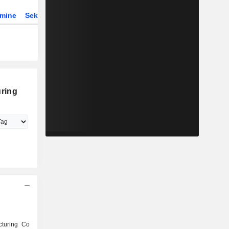
rmine
Sektor
ETFs
ring
cturing Co