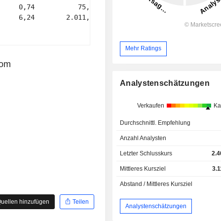
     0,74           75,67 

     6,24        2.011,11 

Mehr Ratings
com
Analystenschätzungen
Verkaufen
Ka
Durchschnittl. Empfehlung
Anzahl Analysten
Letzter Schlusskurs
2.4
Mittleres Kursziel
3.
Abstand / Mittleres Kursziel
uellen hinzufügen
Teilen
Analystenschätzungen