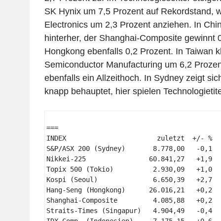
SK Hynix um 7,5 Prozent auf Rekordstand,
Electronics um 2,3 Prozent anziehen. In Chin
hinterher, der Shanghai-Composite gewinnt 0
Hongkong ebenfalls 0,2 Prozent. In Taiwan k
Semiconductor Manufacturing um 6,2 Prozen
ebenfalls ein Allzeithoch. In Sydney zeigt s
knapp behauptet, hier spielen Technologietit
=== 

INDEX                       zuletzt  +/- %  
S&P/ASX 200 (Sydney)       8.778,00   -0,1  
Nikkei-225                60.841,27   +1,9  
Topix 500 (Tokio)          2.930,09   +1,0  
Kospi (Seoul)              6.650,39   +2,7  
Hang-Seng (Hongkong)      26.016,21   +0,2  
Shanghai-Composite         4.085,88   +0,2  
Straits-Times (Singapur)   4.904,49   -0,4  