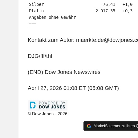
Silber                        76,41   +1,0  
Platin                     2.017,35   +0,3  
Angaben ohne Gewähr 

=== 
Kontakt zum Autor: maerkte.de@dowjones.
DJG/flf/thl
(END) Dow Jones Newswires
April 27, 2026 01:08 ET (05:08 GMT)
© Dow Jones - 2026
MarketScreener zu Ihren Q