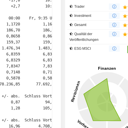
    -17,0           10:00 

     +2,7           10:00 

Trader
Investment
    00:00    Fr, 9:35 Uhr  % YTD 

   1,1720          1,1679   -0,1 

Gesamt
   186,70          186,51   +1,5 

Qualität der
   0,8658          0,8674   -0,7 

Veröffentlichungen
   159,37          159,69   +1,6 

 1.476,34        1.483,39   +2,1 

ESG MSCI
   6,8359          6,8363   -2,4 

   6,8329          6,8373   -2,1 

   7,8347          7,8351   +0,7 

   0,7148          0,7126   +7,5 

   0,5878          0,5848   +2,3 

78.236,85       77.692,87   -9,9 

 +/- abs.  Schluss Vortag 

     0,87           94,40 

     1,28          105,33 

 +/- abs.  Schluss Vortag 

    16,96        4.708,69 
