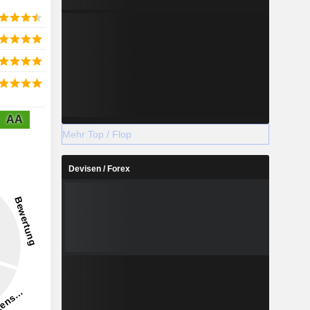
AA
Mehr Top / Flop
Devisen / Forex