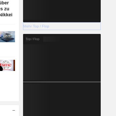
über
s zu
Nikkei
Mehr Top / Flop
Top / Flop