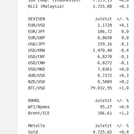
IDX Comp. (Indonesien)     7.175,15   +0,6  
KLCI (Malaysia)            1.725,88   +0,3  
DEVISEN                     zuletzt  +/- %  
EUR/USD                      1,1728   +0,1  
EUR/JPY                      186,72    0,0  
EUR/GBP                      0,8658    0,0  
USD/JPY                      159,16   -0,1  
USD/KRW                    1.470,40   -0,4  
USD/CNY                      6,8278   -0,1  
USD/CNH                      6,8272   -0,1  
USD/HKD                      7,8361   +0,0  
AUD/USD                      0,7172   +0,3  
NZD/USD                      0,5889   +0,2  
BTC/USD                   79.032,95   +1,0  
ROHÖL                       zuletzt  +/- %  
WTI/Nymex                     95,27   +0,9  
Brent/ICE                    106,61   +1,2  
Metalle                     zuletzt  +/- %  
Gold                       4.725,65   +0,4  