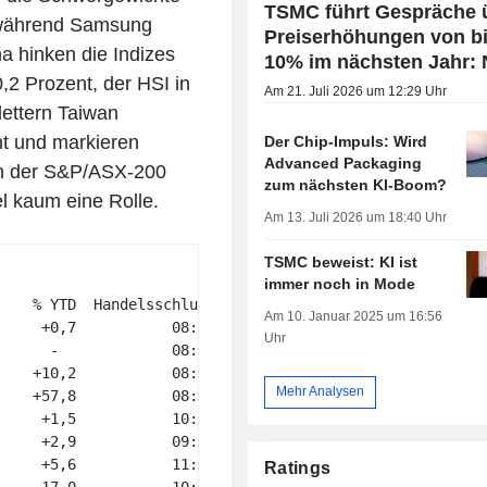
TSMC führt Gespräche 
 während Samsung
Preiserhöhungen von bi
a hinken die Indizes
10% im nächsten Jahr: 
,2 Prozent, der HSI in
Am 21. Juli 2026 um 12:29 Uhr
lettern Taiwan
t und markieren
Der Chip-Impuls: Wird
Advanced Packaging
ich der S&P/ASX-200
zum nächsten KI-Boom?
el kaum eine Rolle.
Am 13. Juli 2026 um 18:40 Uhr
TSMC beweist: KI ist
immer noch in Mode
    % YTD  Handelsschluss 

Am 10. Januar 2025 um 16:56
     +0,7           08:00 

Uhr
      -             08:00 

    +10,2           08:00 

Mehr Analysen
    +57,8           08:30 

     +1,5           10:00 

     +2,9           09:00 

     +5,6           11:00 

Ratings