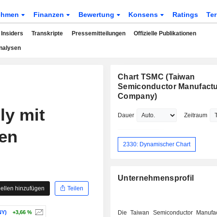
ehmen
Finanzen
Bewertung
Konsens
Ratings
Te
Insiders
Transkripte
Pressemitteilungen
Offizielle Publikationen
nalysen
Chart TSMC (Taiwan
Semiconductor Manufactu
Company)
ly mit
Dauer
Zeitraum
en
2330: Dynamischer Chart
Unternehmensprofil
ellen hinzufügen
Teilen
Y)
+3,66 %
Die Taiwan Semiconductor Manufa