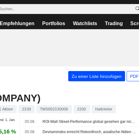
Empfehlungen
Portfolios
Watchlists
Trading
Scr
Zu einer Liste hinzufügen
PDF-
OMPANY)
Aktien
2330
TW0002330008
2330
Halbleiter
nd. 1. Jan.
05.08.
ROI-Wall-Street-Performance global gesehen gar nicht so 'außergewöhnlich': McGeever
5,16 %
05.08.
Devisenindex erreicht Rekordhoch, asiatische Aktien steigen - nachlassende Nahost-Sorgen drücken Öl