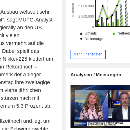
I-Ausbau weltweit sehr
int", sagt MUFG-Analyst
gierally an den US-
it vielen
us vermehrt auf die
 Dabei spielt das
Mehr Finanzdaten
 Nikkei-225 klettert um
ein Rekordhoch -
nmerk der Anleger
Analysen / Meinungen
enstag ihre zweitägige
 vierteljährlichen
 stürzen nach mit
n um 5,3 Prozent ab.
llzeithoch und legt um
n die Schwergewichte