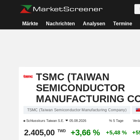
Märkte
Nachrichten
Analysen
Termine
TSMC (TAIWAN
SEMICONDUCTOR
MANUFACTURING C
TSMC (Taiwan Semiconductor Manufacturing Company)
Schlusskurs
Taiwan S.E.
05.08.2026
% 5 Tage
Verä
2.405,00
+3,66 %
TWD
+5,48 %
+5