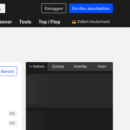
Einloggen
Ein Abo abschließen
eener
Tools
Top / Flop
Edition Deutschland
Indizes
Europa
Amerika
Asien
Bericht
RE
RE