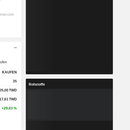
ufen
KAUFEN
35
Rohstoffe
05,00
TWD
117,61
TWD
+29,63 %