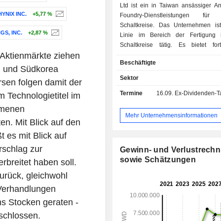
Ltd ist ein in Taiwan ansässiger An
HYNIX INC.
+5,77 %
Foundry-Dienstleistungen für in
Schaltkreise. Das Unternehmen ist
S, INC.
+2,87 %
Linie im Bereich der Fertigung in
Schaltkreise tätig. Es bietet forts
Aktienmärkte ziehen
Prozesstechnologien, spezia
Beschäftigte
Prozesslösungen, moderne Fotoma
n und Südkorea
Silizium-Stacking-Verfahren sowie T
Sektor
sen folgen damit der
im Bereich der Verpackung an und u
Termine
16.09.
Ex-Dividenden-T
 Technologietitel im
dabei ein umfassendes Design-Ökos
Produkte des Unternehmens k
mmenen
verschiedenen Elektronikbranchen zu
Mehr Unternehmensinformationen
en. Mit Blick auf den
darunter künstliche Inte
Hochleistungsrechner, drahtgebu
t es mit Blick auf
drahtlose Kommunikation, Autom
rschlag zur
Gewinn- und Verlustrech
Industrieausrüstung, Personal 
sowie Schätzungen
breitet haben soll.
Informationsanwendungen,
Unterhaltungselektronik, das intellige
rück, gleichwohl
der Dinge sowie tragbare Geräte.
e Verhandlungen
ns Stocken geraten -
schlossen.