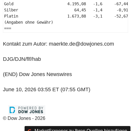
Gold                       4.195,08   -1,6     -67,44  
Silber                        64,45   -1,4      -0,91  
Platin                     1.673,88   -3,1     -52,67  
(Angaben ohne Gewähr) 

=== 
Kontakt zum Autor: maerkte.de@dowjones.com
DJG/DJN/flf/hab
(END) Dow Jones Newswires
June 10, 2026 03:55 ET (07:55 GMT)
© Dow Jones - 2026
MarketScreener zu Ihren Quellen hinzufügen