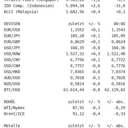
IDX Comp. (Indonesien)     5.894,34   +2,6      -31,8  
KLCI (Malaysia)            1.682,56   +0,4       +0,1  
DEVISEN                     zuletzt  +/- %      00:00 
EUR/USD                      1,1552   +0,1     1,1543 
EUR/JPY                      185,28   +0,1     185,09 
EUR/GBP                      0,8629   +0,1     0,8624 
USD/JPY                      160,35   -0,0     160,36 
USD/KRW                    1.527,32   +0,3   1.522,48 
USD/CNY                      6,7756   +0,1     6,7722 
USD/CNH                      6,7757   -0,0     6,7776 
USD/HKD                      7,8365   -0,0     7,8374 
AUD/USD                      0,7018   -0,1     0,7028 
NZD/USD                      0,5814   -0,0     0,5816 
BTC/USD                   61.614,44   -0,8  62.119,02 
ROHÖL                       zuletzt  +/- %   +/- abs.  
WTI/Nymex                     87,91   -0,3      -0,29  
Brent/ICE                     91,12   -0,4      -0,33  
Metalle                     zuletzt  +/- %   +/- abs.  