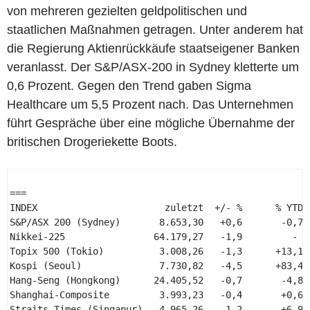
von mehreren gezielten geldpolitischen und
staatlichen Maßnahmen getragen. Unter anderem hat
die Regierung Aktienrückkäufe staatseigener Banken
veranlasst. Der S&P/ASX-200 in Sydney kletterte um
0,6 Prozent. Gegen den Trend gaben Sigma
Healthcare um 5,5 Prozent nach. Das Unternehmen
führt Gespräche über eine mögliche Übernahme der
britischen Drogeriekette Boots.
=== 

INDEX                       zuletzt  +/- %      % YTD  
S&P/ASX 200 (Sydney)       8.653,30   +0,6       -0,7  
Nikkei-225                64.179,27   -1,9         -   
Topix 500 (Tokio)          3.008,26   -1,3      +13,1  
Kospi (Seoul)              7.730,82   -4,5      +83,4  
Hang-Seng (Hongkong)      24.405,52   -0,7       -4,8  
Shanghai-Composite         3.993,23   -0,4       +0,6  
Straits-Times (Singapur)   4.965,26   -1,2       +6,9  